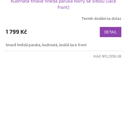
Kudrnatá tmavě hnědá paruka Rorry se síťkou (lace
front)
Termín dodání na dotaz
1 799 Kč
DETAIL
tmavě hnědá paruka, kudrnatá, lesklá lace front
Kód:
NYL2358-1B