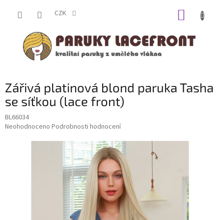
Přejít
NÁKUP
na
CZK
obsah
KOŠÍK
Zářivá platinová blond paruka Tasha
se síťkou (lace front)
BL66034
Průměrné
Neohodnoceno
Podrobnosti hodnocení
hodnocení
produktu
je
0,0
z
5
hvězdiček.