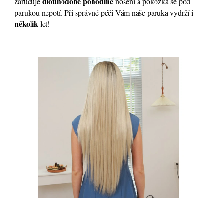
dlouhodobé pohodlné
zaručuje
nošení a pokožka se pod
parukou nepotí. Při správné péči Vám naše paruka vydrží i
několik
let!