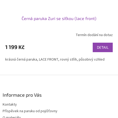
Černá paruka Zuri se síťkou (lace front)
Termín dodání na dotaz
Průměrné
hodnocení
produktu
1 199 Kč
DETAIL
je
4,6
krásná černá paruka, LACE FRONT, rovný střih, působivý vzhled
z
5
hvězdiček.
Z
á
p
a
Informace pro Vás
t
Kontakty
í
Příspěvek na paruku od pojišťovny
O materiálu