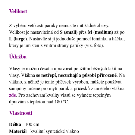
Velikost
Z výběru velikosti paruky nemusíte mít žádné obavy.
S (small)
M (medium)
Velikost je nastavitelná od
přes
až po
L (large)
. Nastavíte si ji jednoduše pomocí řemínku a háčku,
který je umístěn z vnitřní strany paruky (viz. foto).
Údržba
Vlasy je možno česat a upravovat použitím běžných laků na
se netřepí, necuchají a působí přirozeně
vlasy. Vlákna
. Na
vlákno, z něhož je tento příčesek vyroben, můžete používat
šampóny určené pro mytí paruk a příčesků z umělého vlákna
zde
. Pro zachování kvality vlasů se vyhněte tepelným
úpravám s teplotou nad 180 °C.
Vlastnosti
Délka
- 100 cm
Materiál
- kvalitní syntetické vlákno