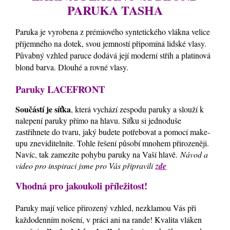
PARUKA TASHA
Paruka je vyrobena z prémiového syntetického vlákna velice
příjemného na dotek, svou jemností připomíná lidské vlasy.
Půvabný vzhled paruce dodává její moderní střih a platinová
blond barva. Dlouhé a rovné vlasy.
Paruky LACEFRONT
Součástí je síťka
, která vychází zespodu paruky a slouží k
nalepení paruky přímo na hlavu. Síťku si jednoduše
zastřihnete do tvaru, jaký budete potřebovat a pomocí make-
upu zneviditelníte. Tohle řešení působí mnohem přirozeněji.
Navíc, tak zamezíte pohybu paruky na Vaší hlavě.
Návod a
video pro inspiraci jsme pro Vás připravili
zde
Vhodná pro jakoukoli příležitost!
Paruky mají velice přirozený vzhled, nezklamou Vás při
každodenním nošení, v práci ani na rande! Kvalita vláken