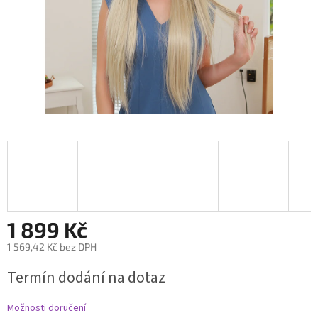
1 899 Kč
1 569,42 Kč bez DPH
Měrná
Termín dodání na dotaz
cena:
Možnosti doručení