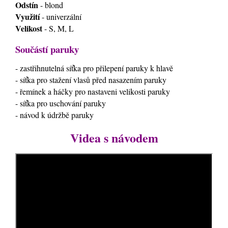
Odstín
- blond
Využití
- univerzální
Velikost
- S, M, L
Součástí paruky
- zastřihnutelná síťka pro přilepení paruky k hlavě
- síťka pro stažení vlasů před nasazením paruky
- řemínek a háčky pro nastaveni velikosti paruky
- síťka pro uschování paruky
- návod k údržbě paruky
Videa s návodem