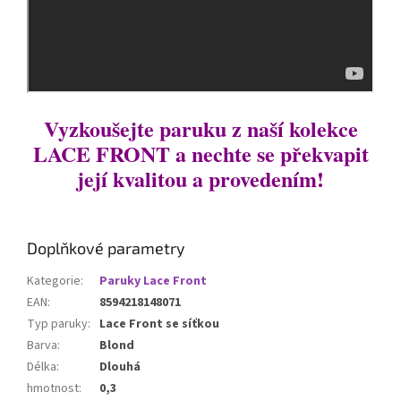
Vyzkoušejte paruku z naší kolekce
LACE FRONT a nechte se překvapit
její kvalitou a provedením!
Doplňkové parametry
Kategorie
:
Paruky Lace Front
EAN
:
8594218148071
Typ paruky
:
Lace Front se síťkou
Barva
:
Blond
Délka
:
Dlouhá
hmotnost
:
0,3