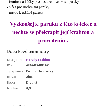
- řemínek a háčky pro nastaveni velikosti paruky
- síťka pro uschování paruky
- návod k údržbě paruky
Vyzkoušejte paruku z této kolekce a
nechte se překvapit její kvalitou a
provedením.
Doplňkové parametry
Kategorie
:
Paruky Fashion
EAN
:
08594224651992
Typ paruky
:
Fashion bez síťky
Barva
:
Jiná
Délka
:
Dlouhá
hmotnost
:
0,3