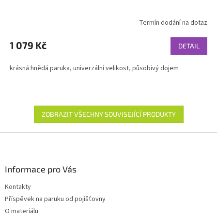
Termín dodání na dotaz
1 079 Kč
DETAIL
krásná hnědá paruka, univerzální velikost, působivý dojem
ZOBRAZIT VŠECHNY SOUVISEJÍCÍ PRODUKTY
Z
á
p
a
Informace pro Vás
t
Kontakty
í
Příspěvek na paruku od pojišťovny
O materiálu