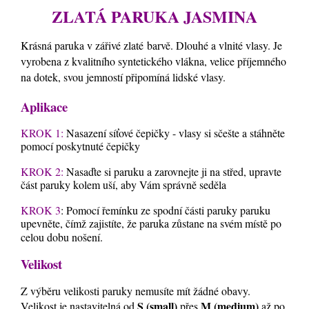
ZLATÁ PARUKA JASMINA
Krásná paruka v zářivé zlaté
barvě. Dlouhé a vlnité vlasy. Je
vyrobena z kvalitního syntetického vlákna, velice příjemného
na dotek, svou jemností připomíná lidské vlasy.
Aplikace
KROK 1:
Nasazení síťové čepičky - vlasy si sčešte a stáhněte
pomocí poskytnuté čepičky
KROK 2:
Nasaďte si paruku a zarovnejte ji na střed, upravte
část paruky kolem uší, aby Vám správně seděla
KROK 3
: Pomocí řemínku ze spodní části paruky paruku
upevněte, čímž zajistíte, že paruka zůstane na svém místě po
celou dobu nošení.
Velikost
Z výběru velikosti paruky nemusíte mít žádné obavy.
S (small)
M (medium)
Velikost je nastavitelná od
přes
až po