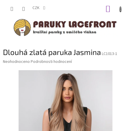
Přejít
NÁKUP
na
CZK
obsah
KOŠÍK
Dlouhá zlatá paruka Jasmina
LC1013-1
Průměrné
Neohodnoceno
Podrobnosti hodnocení
hodnocení
produktu
je
0,0
z
5
hvězdiček.