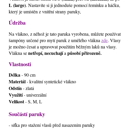
L (large)
. Nastavíte si ji jednoduše pomocí řemínku a háčku,
který je umístěn z vnitřní strany paruky,
Údržba
Na vlákno, z něhož je tato paruka vyrobena, můžete používat
šampóny určené pro mytí paruk z umělého vlákna
zde
. Vlasy
je možno česat a upravovat použitím běžným laků na vlasy.
netřepí, necuchají
působí přirozeně.
Vlákna se
a
Vlastnosti
Délka
- 90 cm
Materiál
- kvalitní syntetické vlákno
Odstín
- zlatá
Využití
- univerzální
Velikost
- S, M, L
Součástí paruky
- síťka pro stažení vlasů před nasazením paruky