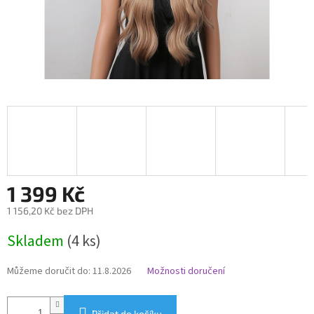
1 399 Kč
1 156,20 Kč bez DPH
Měrná
Skladem
(4 ks)
cena:
Můžeme doručit do:
11.8.2026
Možnosti doručení
Přidat do košíku