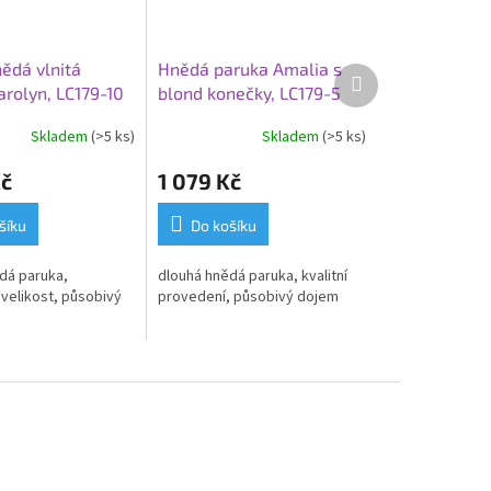
ědá vlnitá
Hnědá paruka Amalia s
Další
arolyn, LC179-10
blond konečky, LC179-5
produkt
Skladem
(>5 ks)
Skladem
(>5 ks)
Kč
1 079 Kč
šíku
Do košíku
dá paruka,
dlouhá hnědá paruka, kvalitní
 velikost, působivý
provedení, působivý dojem