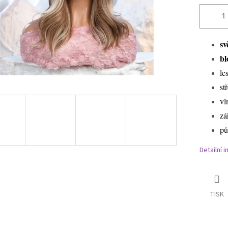
sv
bl
le
st
vl
zá
pů
Detailní 
TISK