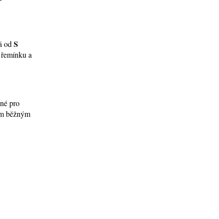
S
ná od
í řemínku a
ené pro
tím běžným