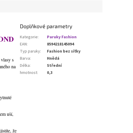
Doplňkové parametry
LOND
Kategorie
:
Paruky Fashion
EAN
:
8594218145094
Typ paruky
:
Fashion bez síťky
Barva
:
Hnědá
 vlasy s
Délka
:
Střední
emného na
hmotnost
:
0,3
kytnuté
lem uší,
stíte, že