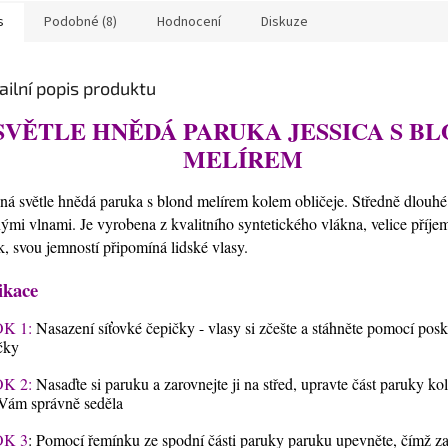
s
Podobné (8)
Hodnocení
Diskuze
ailní popis produktu
SVĚTLE HNĚDÁ PARUKA JESSICA S B
MELÍREM
ná světle hnědá paruka s blond melírem kolem obličeje. Středně dlouhé
ými vlnami. Je vyrobena z kvalitního syntetického vlákna, velice příj
k, svou jemností připomíná lidské vlasy.
ikace
K 1:
Nasazení síťovké čepičky - vlasy si zčešte a stáhněte pomocí pos
čky
K 2:
Nasaďte si paruku a zarovnejte ji na střed, upravte část paruky ko
Vám správně seděla
K 3
: Pomocí řemínku ze spodní části paruky paruku upevněte, čímž zaji