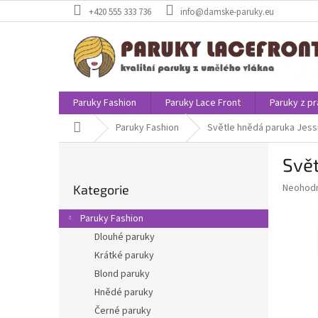
Přejít
+420 555 333 736
info@damske-paruky.eu
na
obsah
Paruky Fashion
Paruky Lace Front
Paruky z pr
Domů
Paruky Fashion
Světle hnědá paruka Jess
P
Svět
o
Přeskočit
s
Průměr
Neohod
Kategorie
kategorie
t
hodnoce
r
produkt
Paruky Fashion
a
je
Dlouhé paruky
0,0
n
z
Krátké paruky
n
5
í
Blond paruky
hvězdič
p
Hnědé paruky
a
Černé paruky