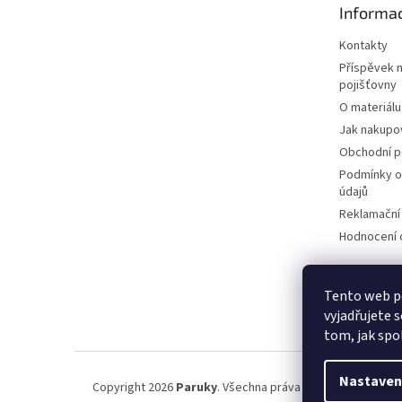
Informac
í
Kontakty
Příspěvek 
pojišťovny
O materiálu
Jak nakupo
Obchodní 
Podmínky o
údajů
Reklamační
Hodnocení
Tento web p
vyjadřujete s
tom, jak spo
Nastaven
Copyright 2026
Paruky
. Všechna práva vyhrazena.