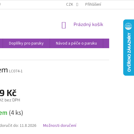
U
JAK NAKUPOVAT
OBCHODNÍ PODMÍNKY
CZK
Přihlášení
PODMÍNKY OCHRANY
NÁKUPNÍ
Prázdný košík
KOŠÍK
Doplňky pro paruky
Návod a péče o paruku
Příspěvek na 
rem
LC074-1
9 Kč
 Kč bez DPH
dem
(4 ks)
oručit do:
11.8.2026
Možnosti doručení