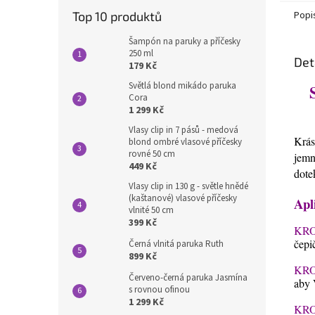
Top 10 produktů
Popi
Šampón na paruky a příčesky
250 ml
Det
179 Kč
Světlá blond mikádo paruka
Cora
1 299 Kč
Vlasy clip in 7 pásů - medová
Krás
blond ombré vlasové příčesky
rovné 50 cm
jemn
449 Kč
dote
Vlasy clip in 130 g - světle hnědé
(kaštanové) vlasové příčesky
Apl
vlnité 50 cm
399 Kč
KRO
čepi
Černá vlnitá paruka Ruth
899 Kč
KRO
Červeno-černá paruka Jasmína
aby 
s rovnou ofinou
1 299 Kč
KRO