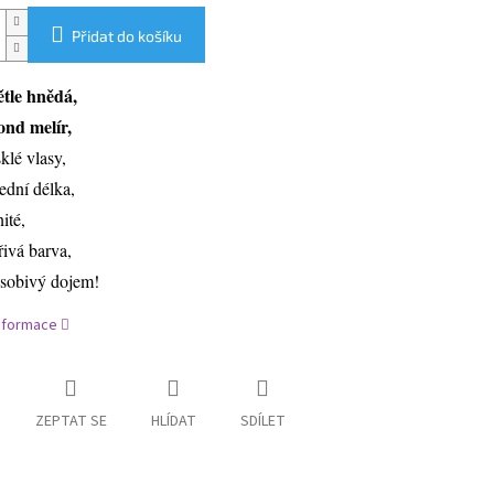
Přidat do košíku
ětle hnědá,
ond melír,
sklé vlasy,
řední délka,
nité,
řivá barva,
sobivý dojem!
informace
ZEPTAT SE
HLÍDAT
SDÍLET