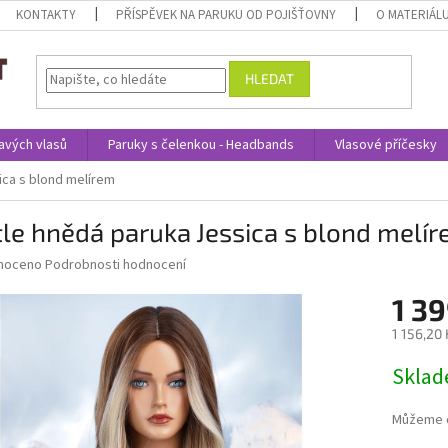
KONTAKTY
PŘÍSPĚVEK NA PARUKU OD POJIŠŤOVNY
O MATERIÁL
HLEDAT
avých vlasů
Paruky s čelenkou - Headbands
Vlasové příčesky
ica s blond melírem
le hnědá paruka Jessica s blond melí
né
noceno
Podrobnosti hodnocení
ní
1 39
u
1 156,20
Měrná
Skla
cena:
ek.
Můžeme d