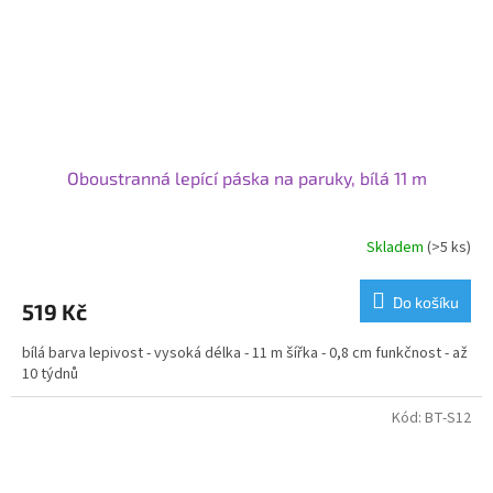
Oboustranná lepící páska na paruky, bílá 11 m
Skladem
(>5 ks)
Do košíku
519 Kč
bílá barva lepivost - vysoká délka - 11 m šířka - 0,8 cm funkčnost - až
10 týdnů
Kód:
BT-S12