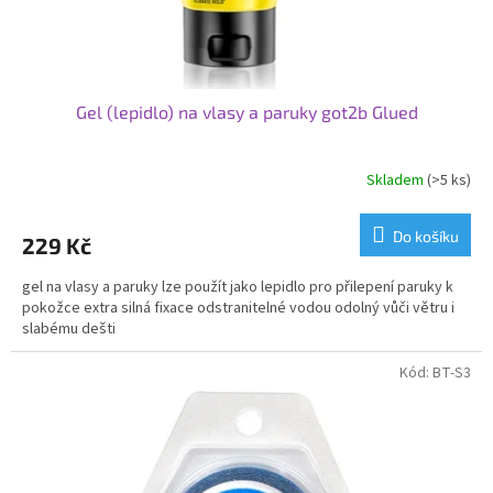
t
ů
Gel (lepidlo) na vlasy a paruky got2b Glued
Skladem
(>5 ks)
Do košíku
229 Kč
gel na vlasy a paruky lze použít jako lepidlo pro přilepení paruky k
pokožce extra silná fixace odstranitelné vodou odolný vůči větru i
slabému dešti
Kód:
BT-S3