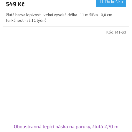
Do košíku
549 Kč
žlutá barva lepivost - velmi vysoká délka - 11 m šířka - 0,8 cm
funkčnost - až 12 týdnů
Kód:
MT-S3
Oboustranná lepící páska na paruky, žlutá 2,70 m