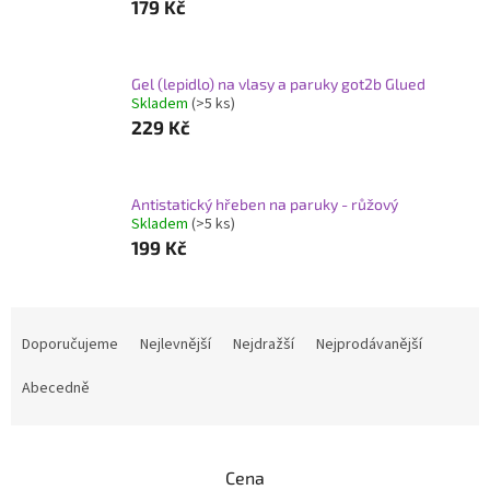
179 Kč
Gel (lepidlo) na vlasy a paruky got2b Glued
Skladem
(>5 ks)
229 Kč
Antistatický hřeben na paruky - růžový
Skladem
(>5 ks)
199 Kč
Ř
a
Doporučujeme
Nejlevnější
Nejdražší
Nejprodávanější
z
e
Abecedně
n
í
p
Cena
r