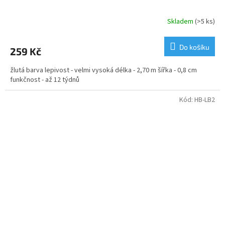
Skladem
(>5 ks)
Do košíku
259 Kč
žlutá barva lepivost - velmi vysoká délka - 2,70 m šířka - 0,8 cm
funkčnost - až 12 týdnů
Kód:
HB-LB2