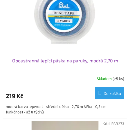
Oboustranná lepící páska na paruky, modrá 2,70 m
Skladem
(>5 ks)
Do košíku
219 Kč
modrá barva lepivost - střední délka - 2,70 m šířka - 0,8 cm
funkčnost - až 8 týdnů
Kód:
PAR273