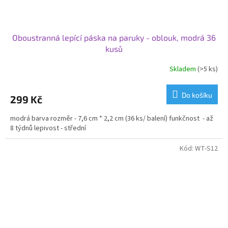
Oboustranná lepící páska na paruky - oblouk, modrá 36
kusů
Skladem
(>5 ks)
Do košíku
299 Kč
modrá barva rozměr - 7,6 cm * 2,2 cm (36 ks/ balení) funkčnost - až
8 týdnů lepivost - střední
Kód:
WT-S12