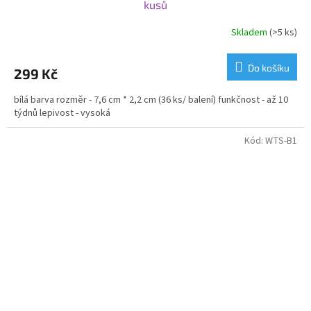
kusů
Skladem
(>5 ks)
Do košíku
299 Kč
bílá barva rozměr - 7,6 cm * 2,2 cm (36 ks/ balení) funkčnost - až 10
týdnů lepivost - vysoká
Kód:
WTS-B1