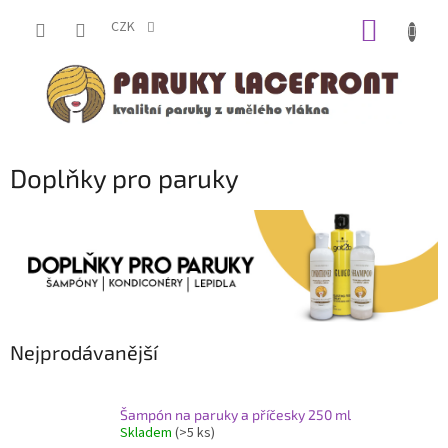
Přejít
NÁKUP
na
CZK
obsah
KOŠÍK
Doplňky pro paruky
Nejprodávanější
Šampón na paruky a příčesky 250 ml
Skladem
(>5 ks)