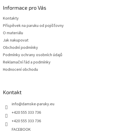
p
a
a
Informace pro Vás
c
t
í
Kontakty
í
p
Příspěvek na paruku od pojišťovny
r
v
O materiálu
k
Jak nakupovat
y
Obchodní podmínky
v
ý
Podmínky ochrany osobních údajů
p
Reklamační řád a podmínky
i
Hodnocení obchodu
s
u
Kontakt
info
@
damske-paruky.eu
+420 555 333 736
+420 555 333 736
FACEBOOK