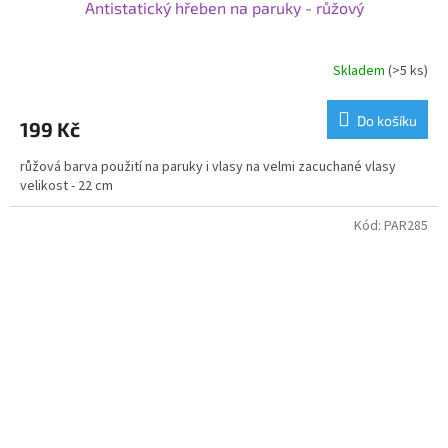
Antistatický hřeben na paruky - růžový
Skladem
(>5 ks)
Do košíku
199 Kč
růžová barva použití na paruky i vlasy na velmi zacuchané vlasy
velikost - 22 cm
Kód:
PAR285