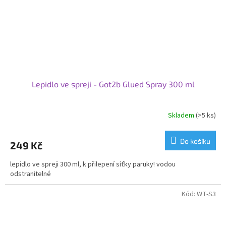
Lepidlo ve spreji - Got2b Glued Spray 300 ml
Skladem
(>5 ks)
Do košíku
249 Kč
lepidlo ve spreji 300 ml, k přilepení síťky paruky! vodou
odstranitelné
Kód:
WT-S3