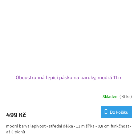
Oboustranná lepící páska na paruky, modrá 11 m
Skladem
(>5 ks)
Do košíku
499 Kč
modrá barva lepivost - střední délka - 11 m šířka - 0,8 cm funkčnost -
až 8 týdnů