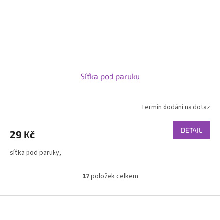
Síťka pod paruku
Termín dodání na dotaz
DETAIL
29 Kč
síťka pod paruky,
17
položek celkem
O
v
l
Z
á
á
d