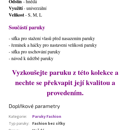
Odstín
- hnědá
Využití
- univerzální
Velikost
- S, M, L
Součástí paruky
- síťka pro stažení vlasů před nasazením paruky
- řemínek a háčky pro nastaveni velikosti paruky
- síťka pro uschování paruky
- návod k údržbě paruky
Vyzkoušejte paruku z této kolekce a
nechte se překvapit její kvalitou a
provedením.
Doplňkové parametry
Kategorie
:
Paruky Fashion
Typ paruky
:
Fashion bez síťky