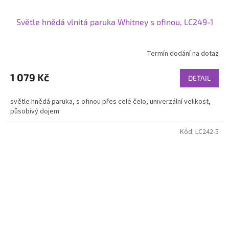
Světle hnědá vlnitá paruka Whitney s ofinou, LC249-1
Termín dodání na dotaz
1 079 Kč
DETAIL
světle hnědá paruka, s ofinou přes celé čelo, univerzální velikost,
působivý dojem
Kód:
LC242-5