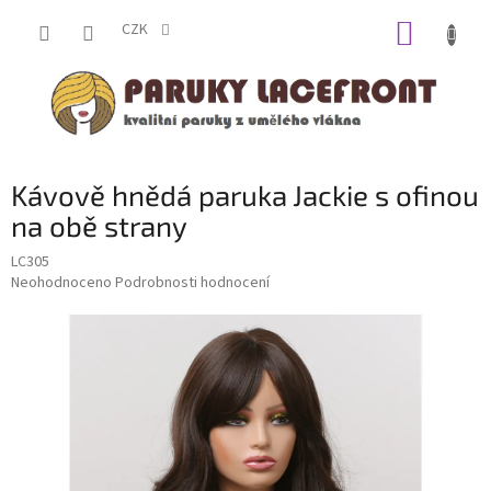
Přejít
NÁKUP
na
CZK
obsah
KOŠÍK
Kávově hnědá paruka Jackie s ofinou
na obě strany
LC305
Průměrné
Neohodnoceno
Podrobnosti hodnocení
hodnocení
produktu
je
0,0
z
5
hvězdiček.