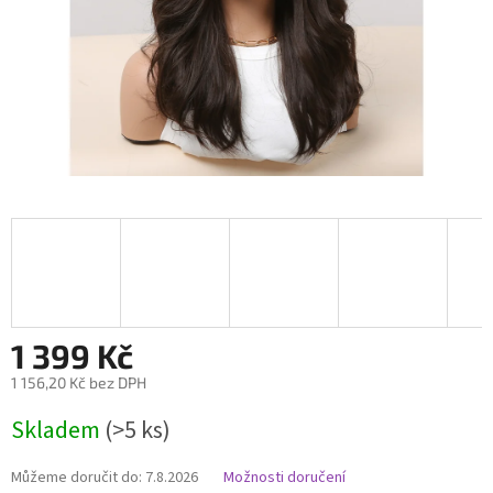
1 399 Kč
1 156,20 Kč bez DPH
Měrná
Skladem
(>5 ks)
cena:
Můžeme doručit do:
7.8.2026
Možnosti doručení