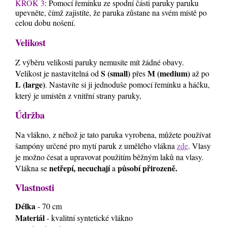
KROK 3
: Pomocí řemínku ze spodní části paruky paruku
upevněte, čímž zajistíte, že paruka zůstane na svém místě po
celou dobu nošení.
Velikost
Z výběru velikosti paruky nemusíte mít žádné obavy.
S (small)
M (medium)
Velikost je nastavitelná od
přes
až po
L (large)
. Nastavíte si ji jednoduše pomocí řemínku a háčku,
který je umístěn z vnitřní strany paruky,
Údržba
Na vlákno, z něhož je tato paruka vyrobena, můžete používat
šampóny určené pro mytí paruk z umělého vlákna
zde
. Vlasy
je možno česat a upravovat použitím běžným laků na vlasy.
netřepí, necuchají
působí přirozeně.
Vlákna se
a
Vlastnosti
Délka
- 70 cm
Materiál
- kvalitní syntetické vlákno