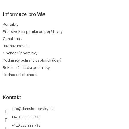
á
p
a
Informace pro Vás
t
Kontakty
í
Příspěvek na paruku od pojišťovny
O materiálu
Jak nakupovat
Obchodní podmínky
Podmínky ochrany osobních údajů
Reklamační řád a podmínky
Hodnocení obchodu
Kontakt
info
@
damske-paruky.eu
+420 555 333 736
+420 555 333 736