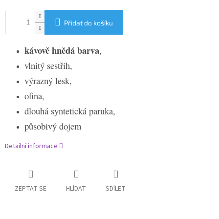
Přidat do košíku
kávově hnědá barva
,
vlnitý sestřih,
výrazný lesk,
ofina,
dlouhá syntetická paruka,
působivý dojem
Detailní informace
ZEPTAT SE
HLÍDAT
SDÍLET