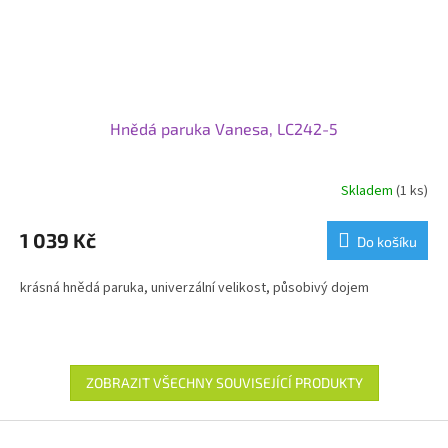
Hnědá paruka Vanesa, LC242-5
Skladem
(1 ks)
1 039 Kč
Do košíku
krásná hnědá paruka, univerzální velikost, působivý dojem
ZOBRAZIT VŠECHNY SOUVISEJÍCÍ PRODUKTY
Z