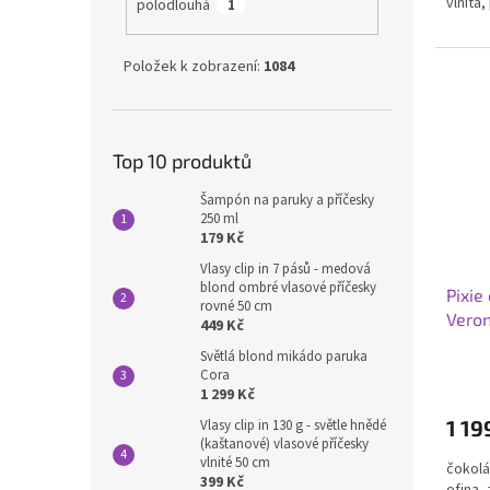
vlnitá
polodlouhá
1
Položek k zobrazení:
1084
Top 10 produktů
Šampón na paruky a příčesky
250 ml
179 Kč
Vlasy clip in 7 pásů - medová
blond ombré vlasové příčesky
Pixie
rovné 50 cm
Veron
449 Kč
Světlá blond mikádo paruka
Cora
1 299 Kč
1 19
Vlasy clip in 130 g - světle hnědé
(kaštanové) vlasové příčesky
vlnité 50 cm
čokolá
399 Kč