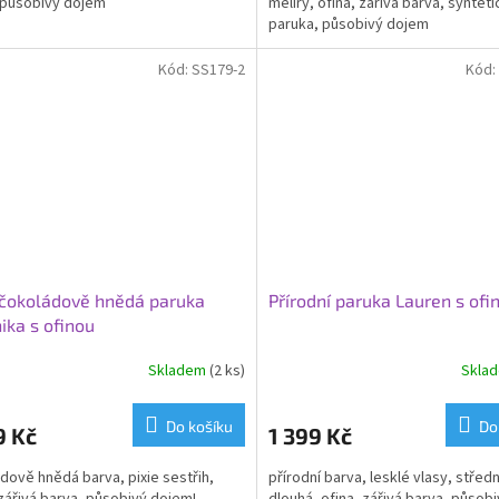
, působivý dojem
melíry, ofina, zářivá barva, synteti
paruka, působivý dojem
Kód:
SS179-2
Kód:
 čokoládově hnědá paruka
Přírodní paruka Lauren s ofi
ika s ofinou
Skladem
(2 ks)
Skla
Do košíku
Do
9 Kč
1 399 Kč
dově hnědá barva, pixie sestřih,
přírodní barva, lesklé vlasy, střed