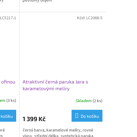
ivý
působivý dojem
LC5217-1
Kód:
LC2068-5
 ofinou
Atraktivní černá paruka Jara s
karamelovými melíry
dem
(3 ks)
Skladem
(2 ks)
 košíku
Do košíku
1 399 Kč
bré
černá barva, karamelové melíry, rovné
em
vlasy, střední délka, syntetická paruka,