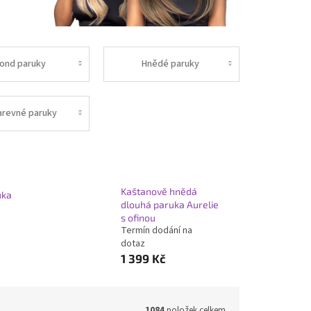
lond paruky
Hnědé paruky
arevné paruky
Kaštanově hnědá
uka
dlouhá paruka Aurelie
s ofinou
Termín dodání na
dotaz
1 399 Kč
1084
položek celkem