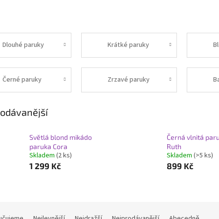
Dlouhé paruky
Krátké paruky
B
Černé paruky
Zrzavé paruky
B
odávanější
Světlá blond mikádo
Černá vlnitá par
paruka Cora
Ruth
Skladem
(2 ks)
Skladem
(>5 ks)
1 299 Kč
899 Kč
učujeme
Nejlevnější
Nejdražší
Nejprodávanější
Abecedně