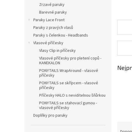
n
Zrzavé paruky
e
Barevné paruky
l
Paruky Lace Front
Paruky z pravých vlasů
Paruky s čelenkou - Headbands
Vlasové příčesky
Vlasy Clip in příčesky
Vlasové příčesky pro pletení copů -
KANEKALON
Nejpr
PONYTAILS WrapAround - vlasové
příčesky
PONYTAILS se skřípcem - vlasové
příčesky
Příčesky HALO s neviditelnou šňůrkou
PONYTAILS se stahovací gumou -
vlasové příčesky
Doplňky pro paruky
Ř
a
Dopor