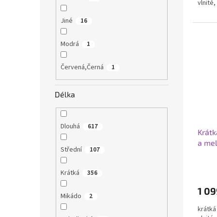
vlnité
Jiné
16
Modrá
1
Červená,Černá
1
Délka
Dlouhá
617
Krátk
a me
Střední
107
Krátká
356
1 09
Mikádo
2
krátká