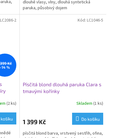
paruka,
dlouhé vlasy, vlny, dlouhá syntetická
paruka, působivý dojem
LC2086-2
Kód:
LC1046-5
 399 Kč
–14 %
s
Písčitá blond dlouhá paruka Clara s
íry
tmavými kořínky
dem
(2 ks)
Skladem
(1 ks)
 košíku
Do košíku
1 399 Kč
 hnědé
písčitá blond barva, vrstvený sestřih, ofina,