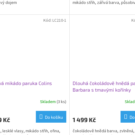
ivý dojem
mikádo střih, zářivá barva, působi
Kód:
LC210-1
K
á mikádo paruka Colins
Dlouhá čokoládově hnědá p
Barbara s tmavými kořínky
Skladem
(3 ks)
Skla
Do košíku
Do
9 Kč
1 499 Kč
 lesklé vlasy, mikádo střih, ofina,
čokoládově hnědá barva, zvlněná, 