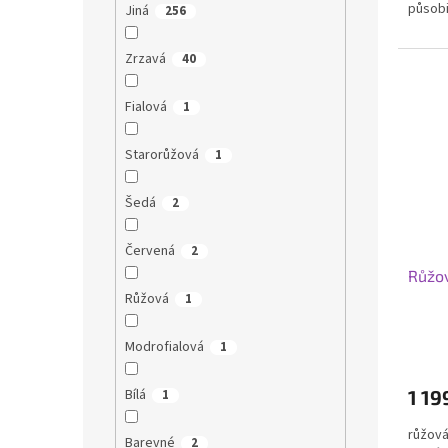
působ
Jiná
256
Zrzavá
40
Fialová
1
Starorůžová
1
Šedá
2
Červená
2
Růžov
Růžová
1
Modrofialová
1
Bílá
1 19
1
růžová,
Barevné
2