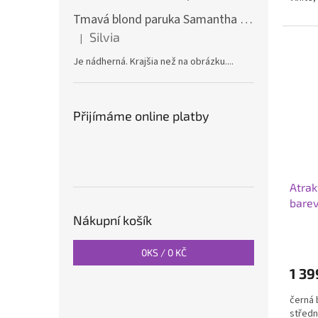
Tmavá blond paruka Samantha s melíry
Silvia
|
Hodnocení produktu je 5 z 5 hvězdiček.
Je nádherná. Krajšia než na obrázku....
Přijímáme online platby
Atrak
barev
Nákupní košík
0
KS /
0 KČ
1 39
černá 
středn