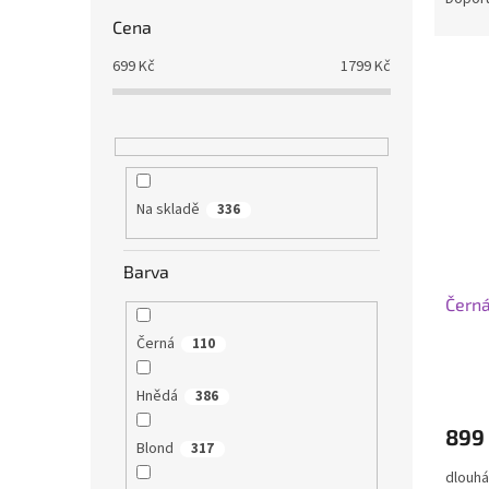
z
Cena
e
V
699
Kč
1799
Kč
n
ý
í
p
p
i
r
s
o
p
d
r
Na skladě
u
336
o
k
d
t
Barva
u
ů
Černá
k
t
Černá
110
ů
Hnědá
386
899
Blond
317
dlouhá