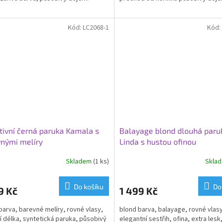
Kód:
LC2068-1
Kód:
tivní černá paruka Kamala s
Balayage blond dlouhá paru
nými melíry
Linda s hustou ofinou
Skladem
(1 ks)
Skla
Do košíku
Do
9 Kč
1 499 Kč
barva, barevné melíry, rovné vlasy,
blond barva, balayage, rovné vlasy
í délka, syntetická paruka, působivý
elegantní sestřih, ofina, extra lesk