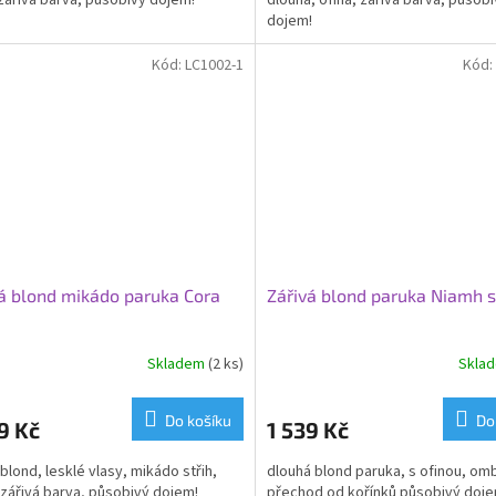
 zářivá barva, působivý dojem!
dlouhá, ofina, zářivá barva, působ
dojem!
Kód:
LC1002-1
Kód:
á blond mikádo paruka Cora
Zářivá blond paruka Niamh s
Skladem
(2 ks)
Skla
Do košíku
Do
9 Kč
1 539 Kč
 blond, lesklé vlasy, mikádo střih,
dlouhá blond paruka, s ofinou, om
, zářivá barva, působivý dojem!
přechod od kořínků působivý doj