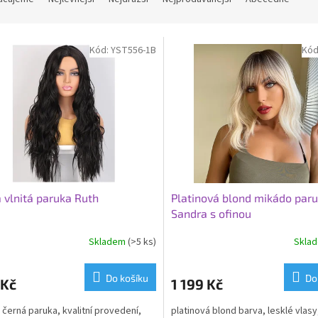
Kód:
YST556-1B
Kód
 vlnitá paruka Ruth
Platinová blond mikádo par
Sandra s ofinou
Skladem
(>5 ks)
Skla
Do košíku
Do
 Kč
1 199 Kč
 černá paruka, kvalitní provedení,
platinová blond barva, lesklé vlasy,