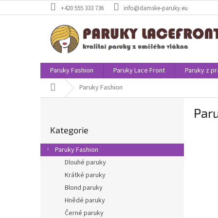
Přejít
+420 555 333 736
info@damske-paruky.eu
na
obsah
Paruky Fashion
Paruky Lace Front
Paruky z pr
Domů
Paruky Fashion
P
Par
o
Přeskočit
s
Kategorie
kategorie
t
r
Paruky Fashion
a
Dlouhé paruky
n
Krátké paruky
n
í
Blond paruky
p
Hnědé paruky
a
Černé paruky