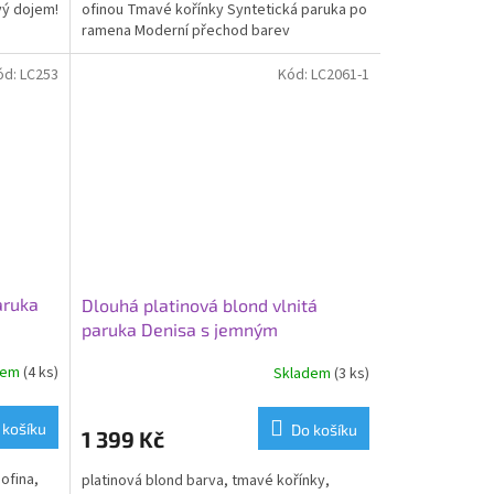
vý dojem!
ofinou Tmavé kořínky Syntetická paruka po
ramena Moderní přechod barev
ód:
LC253
Kód:
LC2061-1
aruka
Dlouhá platinová blond vlnitá
paruka Denisa s jemným
přechodem
dem
(4 ks)
Skladem
(3 ks)
 košíku
Do košíku
1 399 Kč
ofina,
platinová blond barva, tmavé kořínky,