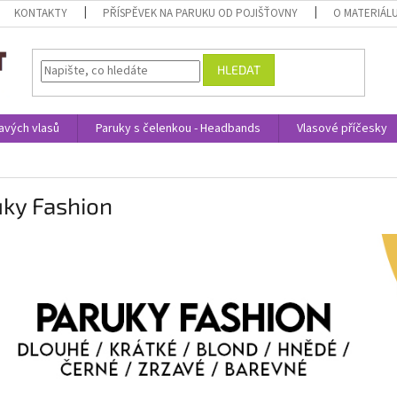
KONTAKTY
PŘÍSPĚVEK NA PARUKU OD POJIŠŤOVNY
O MATERIÁL
HLEDAT
avých vlasů
Paruky s čelenkou - Headbands
Vlasové příčesky
uky Fashion