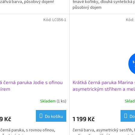
, zářivá barva, působivý dojem!
tmavé kořínky, dlouhá syntetická 
působivý dojem
Kód:
LC056-1
Kód:
1
á černá paruka Jodie s ofinou
Krátká černá paruka Marina 
lírem
asymetrickým střihem a mel
Skladem
(1 ks)
Skla
Do košíku
Do
9 Kč
1 199 Kč
 černá paruka, s rovnou ofinou,
černá barva, asymetrický sestřih,