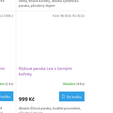
cká
vlnitá, tmavé kořínky, dlouhá syntetická
paruka, působivý dojem
LC1006-1
Kód:
WL9161-R2-6132
nou
Růžová paruka Lea s černými
kořínky
dem
(1 ks)
Skladem
(4 ks)
 košíku
Do košíku
999 Kč
ně
dlouhá růžová paruka, kvalitní provedení,