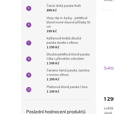
ofina,
Černá vlnitá paruka Ruth
899 Kč
Vlasy clip in 4 pásy - perleťové
blond rovné vlasové příčesky 55
cm
399 Kč
Kaštanově hnědá dlouhá
paruka Aurelie s ofinou
1 399 Kč
Dlouhá perleťová blond paruka
Cilka s přírodním odrostem
1 399 Kč
Světl
Červeno-černá paruka Jasmína
s rovnou ofinou
1 299 Kč
Platinová blond paruka Clara
1 199 Kč
1 29
světlá
Poslední hodnocení produktů
vlnité