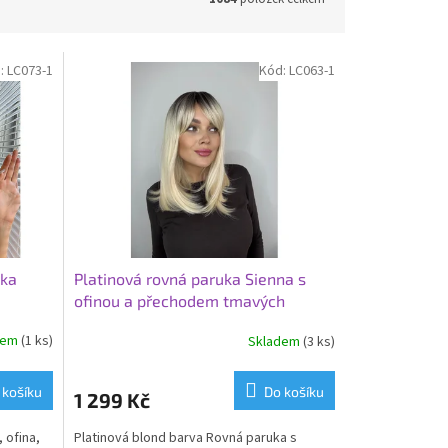
:
LC073-1
Kód:
LC063-1
uka
Platinová rovná paruka Sienna s
ofinou a přechodem tmavých
kořínků
dem
(1 ks)
Skladem
(3 ks)
 košíku
Do košíku
1 299 Kč
 ofina,
Platinová blond barva Rovná paruka s