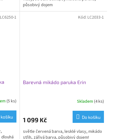
působivý dojem
LC6250-1
Kód:
LC2033-1
ka
Barevná mikádo paruka Erin
dem
(5 ks)
Skladem
(4 ks)
 košíku
Do košíku
1 099 Kč
,
světle červená barva, lesklé vlasy, mikádo
, dlouhá
střih, zářivá barva, působivý dojem!