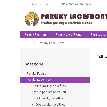
Přejít
+420 555 333 736
info@damske-paruky.eu
na
obsah
Paruky Fashion
Paruky Lace Front
Paruky z pr
Domů
Paruky Lace Front
P
Paru
o
Přeskočit
s
Kategorie
kategorie
t
r
Paruky Fashion
a
Paruky Lace Front
n
Dlouhé paruky se síťkou
n
í
Krátké paruky se síťkou
p
Blond paruky se síťkou
a
Hnědé paruky se síťkou