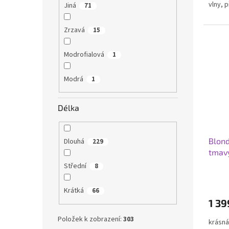
vlny, 
Jiná
71
Zrzavá
15
Modrofialová
1
Modrá
1
Délka
Blond
Dlouhá
229
tmavý
front
Střední
8
Průmě
hodno
Krátká
66
produ
1 39
je
5,0
Položek k zobrazení:
303
krásná
z