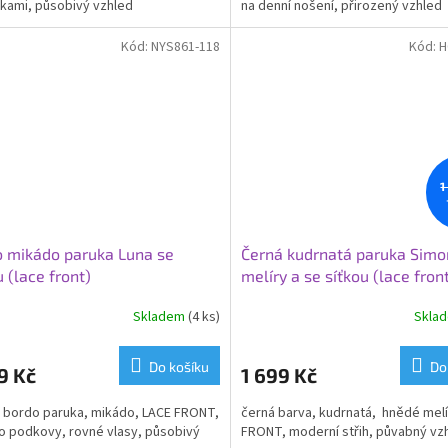
nkami, působivý vzhled
na denní nošení, přirozený vzhled
ček.
Kód:
NYS861-118
Kód:
H
1
 mikádo paruka Luna se
Černá kudrnatá paruka Simo
u (lace front)
melíry a se síťkou (lace fron
Skladem
(4 ks)
Skla
Do košíku
Do
9 Kč
1 699 Kč
 bordo paruka, mikádo, LACE FRONT,
černá barva, kudrnatá, hnědé melí
do podkovy, rovné vlasy, působivý
FRONT, moderní střih, půvabný vz