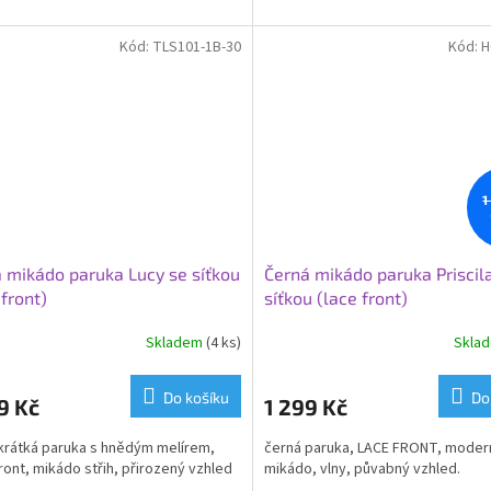
Kód:
TLS101-1B-30
Kód:
H
1
 mikádo paruka Lucy se síťkou
Černá mikádo paruka Priscil
 front)
síťkou (lace front)
Skladem
(4 ks)
Skla
Do košíku
Do
9 Kč
1 299 Kč
krátká paruka s hnědým melírem,
černá paruka, LACE FRONT, moderní
ront, mikádo střih, přirozený vzhled
mikádo, vlny, půvabný vzhled.