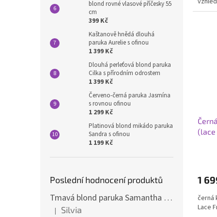
vzhled
blond rovné vlasové příčesky 55
cm
399 Kč
Kaštanově hnědá dlouhá
paruka Aurelie s ofinou
1 399 Kč
Dlouhá perleťová blond paruka
Cilka s přírodním odrostem
1 399 Kč
Červeno-černá paruka Jasmína
s rovnou ofinou
1 299 Kč
Černá
Platinová blond mikádo paruka
(lace
Sandra s ofinou
1 199 Kč
1 69
Poslední hodnocení produktů
Tmavá blond paruka Samantha s melíry
černá 
Lace F
Silvia
|
Hodnocení produktu je 5 z 5 hvězdiček.