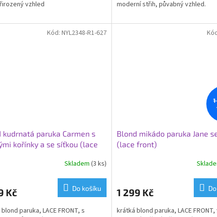
přirozený vzhled
moderní střih, půvabný vzhled.
Kód:
NYL2348-R1-627
Kó
1
 kudrnatá paruka Carmen s
Blond mikádo paruka Jane se
mi kořínky a se síťkou (lace
(lace front)
)
Skladem
(3 ks)
Sklad
rné
cení
ktu
Do košíku
Do
9 Kč
1 299 Kč
 blond paruka, LACE FRONT, s
krátká blond paruka, LACE FRONT,