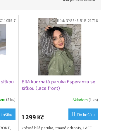
C11059-7
Kód:
NYS848-R1B-21718
 síťkou
Bílá kudrnatá paruka Esperanza se
síťkou (lace front)
dem
(2 ks)
Skladem
(1 ks)
 košíku
Do košíku
1 299 Kč
FRONT,
krásná bílá paruka, tmavé odrosty, LACE