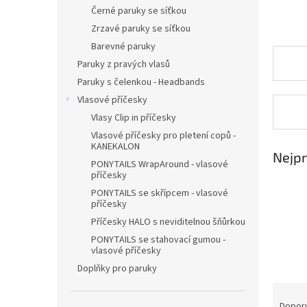
n
Černé paruky se síťkou
e
Zrzavé paruky se síťkou
l
Barevné paruky
Paruky z pravých vlasů
Paruky s čelenkou - Headbands
Vlasové příčesky
Vlasy Clip in příčesky
Vlasové příčesky pro pletení copů -
KANEKALON
Nejpr
PONYTAILS WrapAround - vlasové
příčesky
PONYTAILS se skřípcem - vlasové
příčesky
Příčesky HALO s neviditelnou šňůrkou
PONYTAILS se stahovací gumou -
vlasové příčesky
Doplňky pro paruky
Ř
a
Dopor