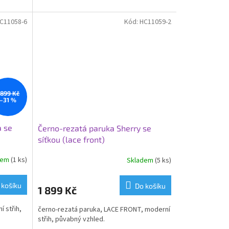
C11058-6
Kód:
HC11059-2
 899 Kč
–31 %
a se
Černo-rezatá paruka Sherry se
síťkou (lace front)
dem
(1 ks)
Skladem
(5 ks)
 košíku
Do košíku
1 899 Kč
 střih,
černo-rezatá paruka, LACE FRONT, moderní
střih, půvabný vzhled.