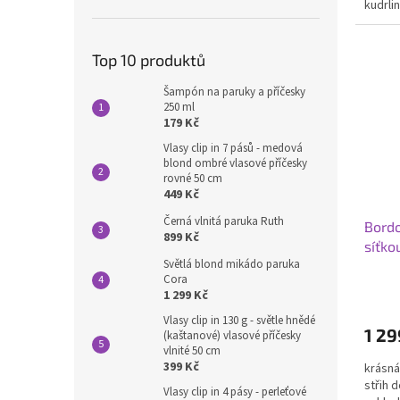
kudrli
5
hvězdi
Top 10 produktů
Šampón na paruky a příčesky
250 ml
179 Kč
Vlasy clip in 7 pásů - medová
blond ombré vlasové příčesky
rovné 50 cm
449 Kč
Černá vlnitá paruka Ruth
Bordo
899 Kč
síťko
Světlá blond mikádo paruka
Cora
1 299 Kč
Vlasy clip in 130 g - světle hnědé
1 29
(kaštanové) vlasové příčesky
vlnité 50 cm
399 Kč
krásná
střih 
Vlasy clip in 4 pásy - perleťové