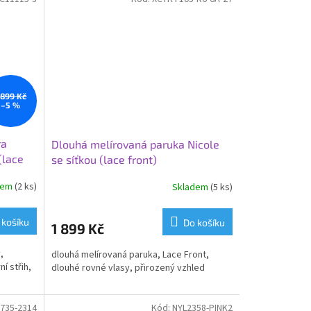
 899 Kč
–5 %
ra
Dlouhá melírovaná paruka Nicole
(lace
se síťkou (lace front)
dem
(2 ks)
Skladem
(5 ks)
 košíku
Do košíku
1 899 Kč
y,
dlouhá melírovaná paruka, Lace Front,
í střih,
dlouhé rovné vlasy, přirozený vzhled
735-2314
Kód:
NYL2358-PINK2