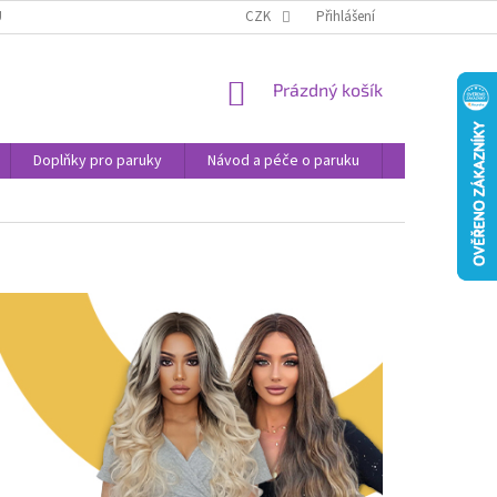
U
JAK NAKUPOVAT
OBCHODNÍ PODMÍNKY
CZK
Přihlášení
PODMÍNKY OCHRANY
NÁKUPNÍ
Prázdný košík
KOŠÍK
Doplňky pro paruky
Návod a péče o paruku
Příspěvek na 