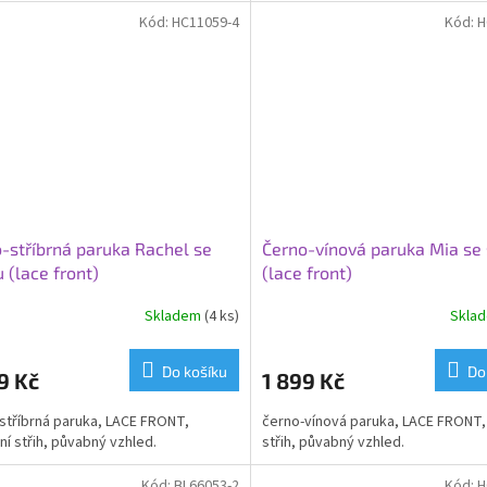
Kód:
HC11059-4
Kód:
H
-stříbrná paruka Rachel se
Černo-vínová paruka Mia se 
u (lace front)
(lace front)
Skladem
(4 ks)
Skla
Do košíku
Do
9 Kč
1 899 Kč
stříbrná paruka, LACE FRONT,
černo-vínová paruka, LACE FRONT
í střih, půvabný vzhled.
střih, půvabný vzhled.
Kód:
BL66053-2
Kód:
H