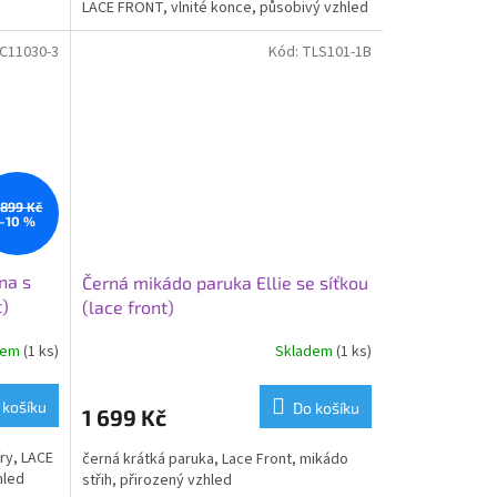
LACE FRONT, vlnité konce, působivý vzhled
C11030-3
Kód:
TLS101-1B
 899 Kč
–10 %
na s
Černá mikádo paruka Ellie se síťkou
t)
(lace front)
dem
(1 ks)
Skladem
(1 ks)
 košíku
Do košíku
1 699 Kč
ry, LACE
černá krátká paruka, Lace Front, mikádo
hled
střih, přirozený vzhled