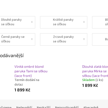
Dlouhé paruky
Krátké paruky
B
se síťkou
se síťkou
s
Černé paruky se
Zrzavé paruky
B
síťkou
se síťkou
odávanější
Vlnitá ombré blond
Dlouhá zlatá blo
paruka Tami se síťkou
paruka Mirka se
(lace front)
síťkou (lace fron
Termín dodání na
Skladem
(1 ks)
dotaz
1 899 Kč
1 899 Kč
učujeme
Nejlevnější
Nejdražší
Nejprodávanější
Abecedně