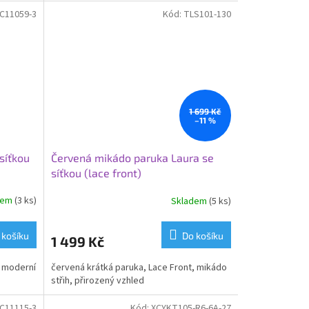
C11059-3
Kód:
TLS101-130
1 699 Kč
–11 %
síťkou
Červená mikádo paruka Laura se
síťkou (lace front)
dem
(3 ks)
Skladem
(5 ks)
 košíku
Do košíku
1 499 Kč
, moderní
červená krátká paruka, Lace Front, mikádo
střih, přirozený vzhled
C11115-3
Kód:
XCYKT105-R6-6A-27