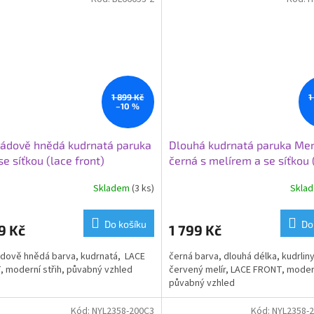
1 899 Kč
1
–10 %
ádově hnědá kudrnatá paruka
Dlouhá kudrnatá paruka Me
se síťkou (lace front)
černá s melírem a se síťkou 
front)
Skladem
(3 ks)
Skla
Do košíku
Do
9 Kč
1 799 Kč
dově hnědá barva, kudrnatá, LACE
černá barva, dlouhá délka, kudrlin
 moderní střih, půvabný vzhled
červený melír, LACE FRONT, modern
půvabný vzhled
Kód:
NYL2358-200C3
Kód:
NYL2358-2