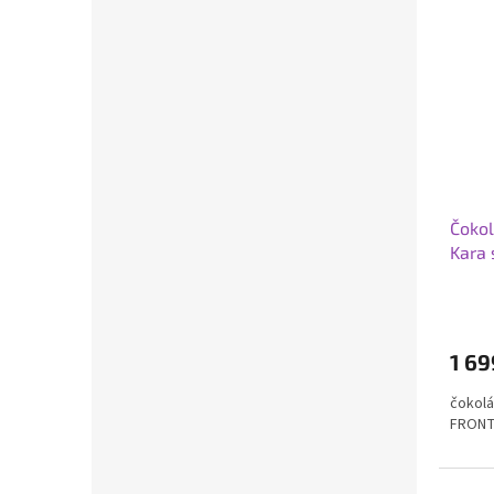
Čokol
Kara 
1 69
čokolá
FRONT,