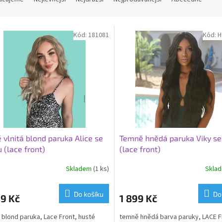
Kód:
181081
Kód:
H
 vlnitá blond paruka Alice se
Temně hnědá paruka Viky se
u (lace front)
(lace front)
Skladem
(1 ks)
Skla
Do košíku
Do
9 Kč
1 899 Kč
 blond paruka, Lace Front, husté
temně hnědá barva paruky, LACE 