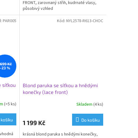
FRONT, zarovnaný střih, kudrnaté vlasy,
působivý vzhled
d:
PAR005
Kód:
NYL2578-R613-CHOC
 699 Kč
–23 %
 síťkou
Blond paruka se síťkou a hnědými
konečky (lace front)
em
(>5 ks)
Skladem
(4 ks)
 košíku
Do košíku
1 199 Kč
 vhodná
krásná blond paruka s hnědými konečky,