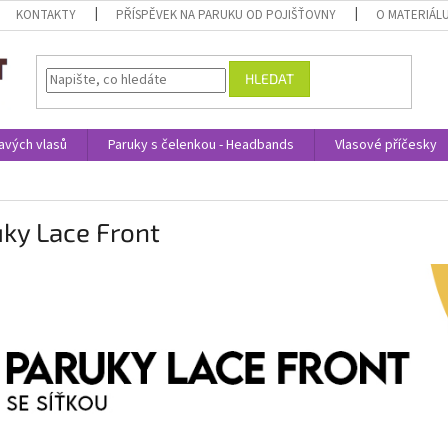
KONTAKTY
PŘÍSPĚVEK NA PARUKU OD POJIŠŤOVNY
O MATERIÁL
HLEDAT
avých vlasů
Paruky s čelenkou - Headbands
Vlasové příčesky
ky Lace Front