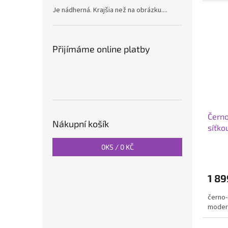
Je nádherná. Krajšia než na obrázku....
Přijímáme online platby
Černo
Nákupní košík
síťko
0
KS /
0 KČ
1 89
černo-
modern