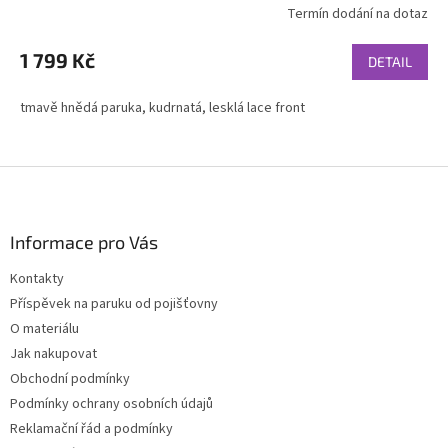
Termín dodání na dotaz
1 799 Kč
DETAIL
tmavě hnědá paruka, kudrnatá, lesklá lace front
Z
á
p
a
Informace pro Vás
t
Kontakty
í
Příspěvek na paruku od pojišťovny
O materiálu
Jak nakupovat
Obchodní podmínky
Podmínky ochrany osobních údajů
Reklamační řád a podmínky