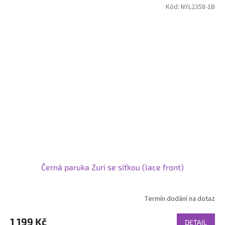
Kód:
NYL2358-1B
Černá paruka Zuri se síťkou (lace front)
Termín dodání na dotaz
Průměrné
hodnocení
produktu
1 199 Kč
DETAIL