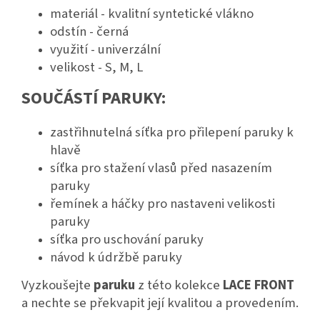
materiál - kvalitní syntetické vlákno
odstín - černá
využití - univerzální
velikost - S, M, L
SOUČÁSTÍ PARUKY:
zastřihnutelná síťka pro přilepení paruky k
hlavě
síťka pro stažení vlasů před nasazením
paruky
řemínek a háčky pro nastaveni velikosti
paruky
síťka pro uschování paruky
návod k údržbě paruky
Vyzkoušejte
paruku
z této kolekce
LACE FRONT
a nechte se překvapit její kvalitou a provedením.