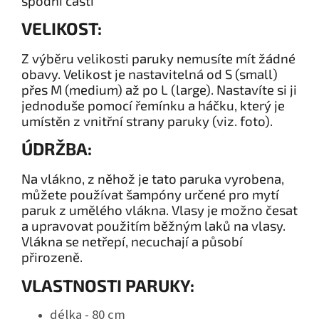
spodní části
VELIKOST:
Z výběru velikosti paruky nemusíte mít žádné
obavy. Velikost je nastavitelná od S (small)
přes M (medium) až po L (large). Nastavíte si ji
jednoduše pomocí řemínku a háčku, který je
umístěn z vnitřní strany paruky (viz. foto).
ÚDRŽBA:
Na vlákno, z něhož je tato paruka vyrobena,
můžete používat šampóny určené pro mytí
paruk z umělého vlákna. Vlasy je možno česat
a upravovat použitím běžným laků na vlasy.
Vlákna se netřepí, necuchají a působí
přirozeně.
VLASTNOSTI PARUKY:
délka - 80 cm