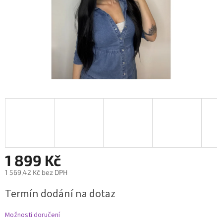
1 899 Kč
1 569,42 Kč bez DPH
Měrná
Termín dodání na dotaz
cena:
Možnosti doručení