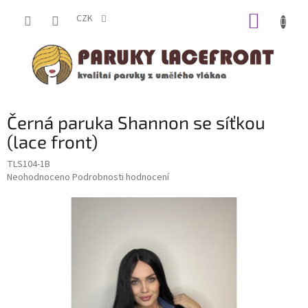
Přejít
NÁKUP
na
CZK
obsah
KOŠÍK
Černá paruka Shannon se síťkou
(lace front)
TLS104-1B
Průměrné
Neohodnoceno
Podrobnosti hodnocení
hodnocení
produktu
je
0,0
z
5
hvězdiček.