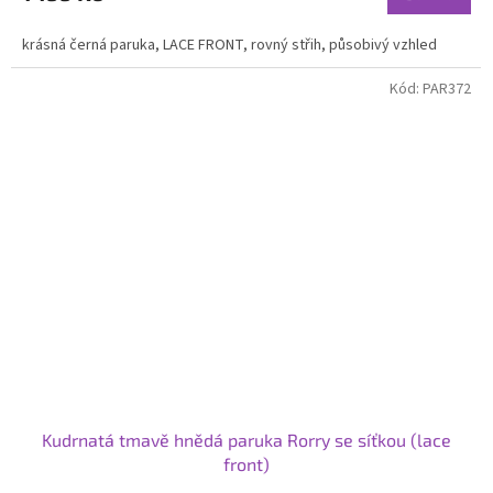
je
4,6
krásná černá paruka, LACE FRONT, rovný střih, působivý vzhled
z
5
Kód:
PAR372
hvězdiček.
Kudrnatá tmavě hnědá paruka Rorry se síťkou (lace
front)