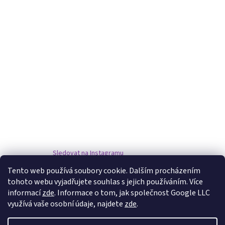
Sledovat na Instagramu
Tento web používá soubory cookie. Dalším procházením
tohoto webu vyjadřujete souhlas s jejich používáním. Více
www.damske-paruky.eu
informací
zde
. Informace o tom, jak společnost Google LLC
využívá vaše osobní údaje, najdete
zde
.