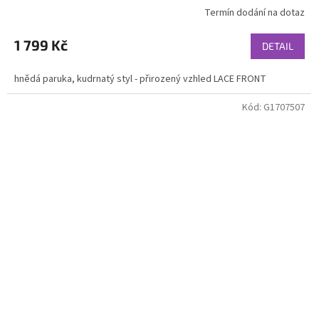
Termín dodání na dotaz
1 799 Kč
DETAIL
hnědá paruka, kudrnatý styl - přirozený vzhled LACE FRONT
Kód:
G1707507