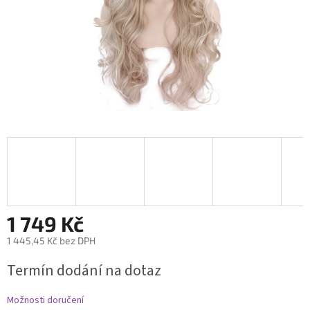
1 749 Kč
1 445,45 Kč bez DPH
Měrná
Termín dodání na dotaz
cena:
Možnosti doručení