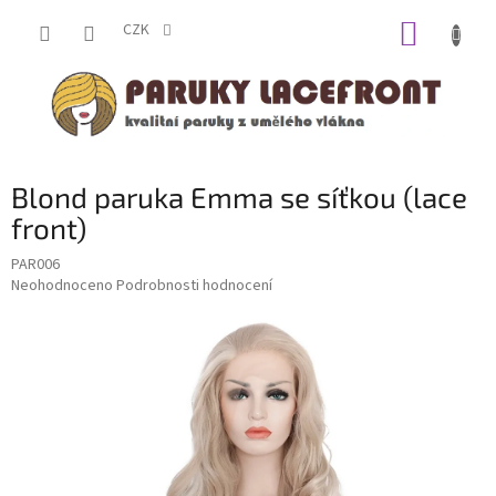
Přejít
NÁKUP
na
CZK
obsah
KOŠÍK
Blond paruka Emma se síťkou (lace
front)
PAR006
Průměrné
Neohodnoceno
Podrobnosti hodnocení
hodnocení
produktu
je
0,0
z
5
hvězdiček.