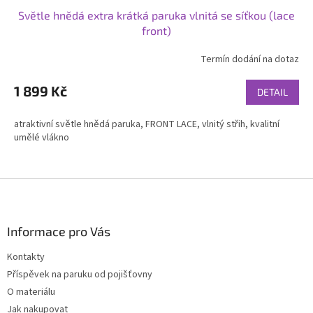
Světle hnědá extra krátká paruka vlnitá se síťkou (lace
front)
Termín dodání na dotaz
1 899 Kč
DETAIL
atraktivní světle hnědá paruka, FRONT LACE, vlnitý střih, kvalitní
umělé vlákno
Z
á
p
a
Informace pro Vás
t
Kontakty
í
Příspěvek na paruku od pojišťovny
O materiálu
Jak nakupovat