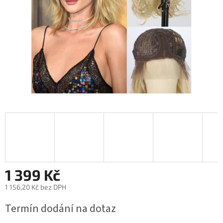
1 399 Kč
1 156,20 Kč bez DPH
Měrná
Termín dodání na dotaz
cena: