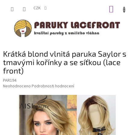
Přejít
NÁKUP
na
CZK
obsah
KOŠÍK
Krátká blond vlnitá paruka Saylor s
tmavými kořínky a se síťkou (lace
front)
PAR194
Průměrné
Neohodnoceno
Podrobnosti hodnocení
hodnocení
produktu
je
0,0
z
5
hvězdiček.