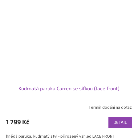
Kudrnatá paruka Carren se síťkou (lace front)
Termín dodání na dotaz
1 799 Kč
DETAIL
hnědá paruka, kudrnatý styl - přirozený vzhled LACE FRONT