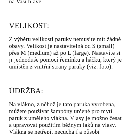
na Vaší hlavě.
VELIKOST:
Z výběru velikosti paruky nemusíte mít žádné
obavy. Velikost je nastavitelná od S (small)
přes M (medium) až po L (large). Nastavíte si
ji jednoduše pomocí řemínku a háčku, který je
umístěn z vnitřní strany paruky (viz. foto).
ÚDRŽBA:
Na vlákno, z něhož je tato paruka vyrobena,
můžete používat šampóny určené pro mytí
paruk z umělého vlákna. Vlasy je možno česat
a upravovat použitím běžným laků na vlasy.
Vlákna se netřepí, necuchají a působí