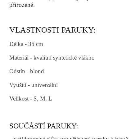
přirozeně.
VLASTNOSTI PARUKY:
Délka - 35 cm
Materiál - kvalitní syntetické vlákno
Odstín - blond
Využití - univerzální
Velikost - S, M, L
SOUČÁSTÍ PARUKY:
- zastřihnutelná síťka pro přilepení paruky k hlavě