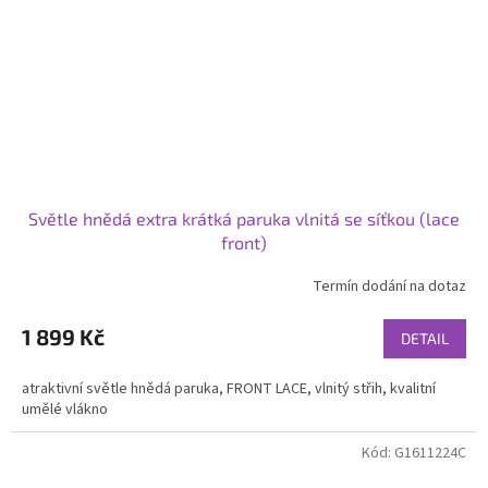
Světle hnědá extra krátká paruka vlnitá se síťkou (lace
front)
Termín dodání na dotaz
1 899 Kč
DETAIL
atraktivní světle hnědá paruka, FRONT LACE, vlnitý střih, kvalitní
umělé vlákno
Kód:
G1611224C