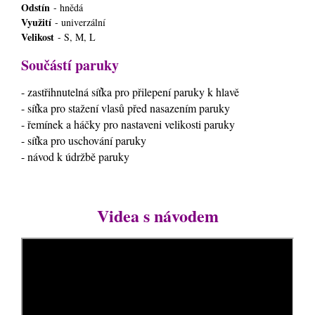
Odstín
- hnědá
Využití
- univerzální
Velikost
- S, M, L
Součástí paruky
- zastřihnutelná síťka pro přilepení paruky k hlavě
- síťka pro stažení vlasů před nasazením paruky
- řemínek a háčky pro nastaveni velikosti paruky
- síťka pro uschování paruky
- návod k údržbě paruky
Videa s návodem