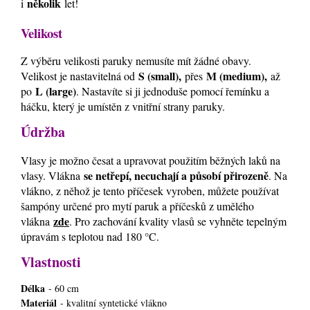
několik
i
let!
Velikost
Z výběru velikosti paruky nemusíte mít žádné obavy.
S (small),
M (medium),
Velikost je nastavitelná od
přes
až
L (large)
po
. Nastavíte si ji jednoduše pomocí řemínku a
háčku, který je umístěn z vnitřní strany paruky.
Údržba
Vlasy je možno česat a upravovat použitím běžných laků na
se netřepí, necuchají a působí přirozeně
vlasy. Vlákna
. Na
vlákno, z něhož je tento příčesek vyroben, můžete používat
šampóny určené pro mytí paruk a příčesků z umělého
zde
vlákna
. Pro zachování kvality vlasů se vyhněte tepelným
úpravám s teplotou nad 180 °C.
Vlastnosti
Délka
- 60 cm
Materiál
- kvalitní syntetické vlákno