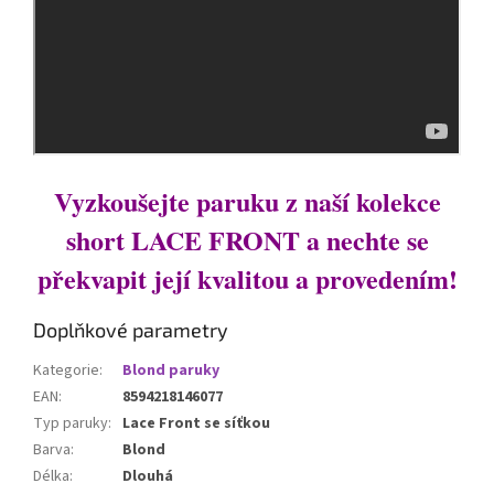
Vyzkoušejte paruku z naší kolekce
short LACE FRONT a nechte se
překvapit její kvalitou a provedením!
Doplňkové parametry
Kategorie
:
Blond paruky
EAN
:
8594218146077
Typ paruky
:
Lace Front se síťkou
Barva
:
Blond
Délka
:
Dlouhá