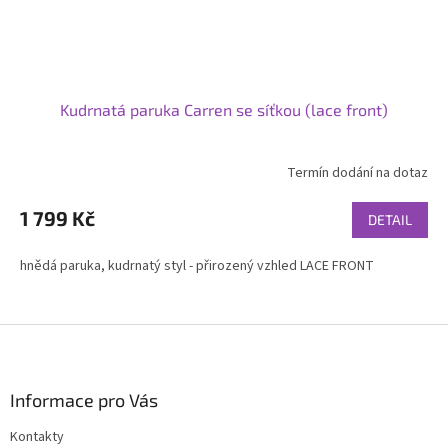
Kudrnatá paruka Carren se síťkou (lace front)
Termín dodání na dotaz
1 799 Kč
DETAIL
hnědá paruka, kudrnatý styl - přirozený vzhled LACE FRONT
Z
á
p
a
Informace pro Vás
t
Kontakty
í