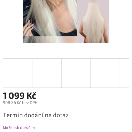
1 099 Kč
908,26 Kč bez DPH
Měrná
Termín dodání na dotaz
cena:
Možnosti doručení