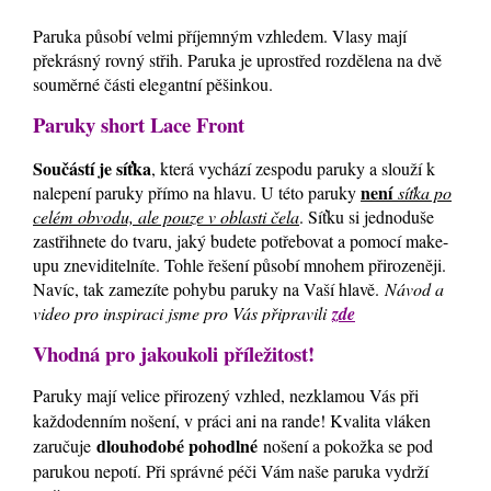
Paruka působí velmi příjemným vzhledem. Vlasy mají
překrásný rovný střih. Paruka je uprostřed rozdělena na dvě
souměrné části elegantní pěšinkou.
Paruky short Lace Front
Součástí je síťka
, která vychází zespodu paruky a slouží k
není
nalepení paruky přímo na hlavu. U této paruky
síťka po
celém obvodu, ale pouze v oblasti čela
. Síťku si jednoduše
zastřihnete do tvaru, jaký budete potřebovat a pomocí make-
upu zneviditelníte. Tohle řešení působí mnohem přirozeněji.
Navíc, tak zamezíte pohybu paruky na Vaší hlavě.
Návod a
video pro inspiraci jsme pro Vás připravili
zde
Vhodná pro jakoukoli příležitost!
Paruky mají velice přirozený vzhled, nezklamou Vás při
každodenním nošení, v práci ani na rande! Kvalita vláken
dlouhodobé pohodlné
zaručuje
nošení a pokožka se pod
parukou nepotí. Při správné péči Vám naše paruka vydrží