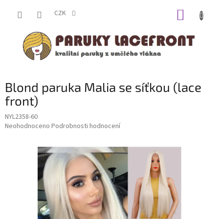
Přejít
NÁKUP
na
CZK
obsah
KOŠÍK
Blond paruka Malia se síťkou (lace
front)
NYL2358-60
Průměrné
Neohodnoceno
Podrobnosti hodnocení
hodnocení
produktu
je
0,0
z
5
hvězdiček.