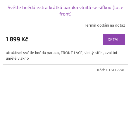
Světle hnědá extra krátká paruka vlnitá se síťkou (lace
front)
Termín dodání na dotaz
1 899 Kč
DETAIL
atraktivní světle hnědá paruka, FRONT LACE, vlnitý střih, kvalitní
umělé vlákno
Kód:
G1611224C