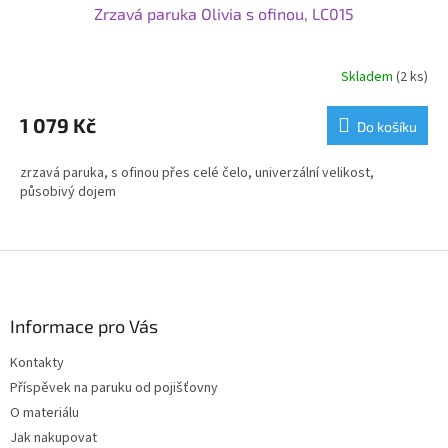
Zrzavá paruka Olivia s ofinou, LC015
Skladem
(2 ks)
1 079 Kč
Do košíku
zrzavá paruka, s ofinou přes celé čelo, univerzální velikost,
působivý dojem
Z
á
p
a
Informace pro Vás
t
Kontakty
í
Příspěvek na paruku od pojišťovny
O materiálu
Jak nakupovat