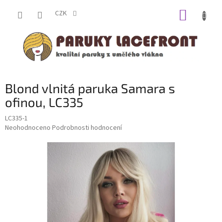
Přejít
NÁKUP
na
CZK
obsah
KOŠÍK
Blond vlnitá paruka Samara s
ofinou, LC335
LC335-1
Průměrné
Neohodnoceno
Podrobnosti hodnocení
hodnocení
produktu
je
0,0
z
5
hvězdiček.