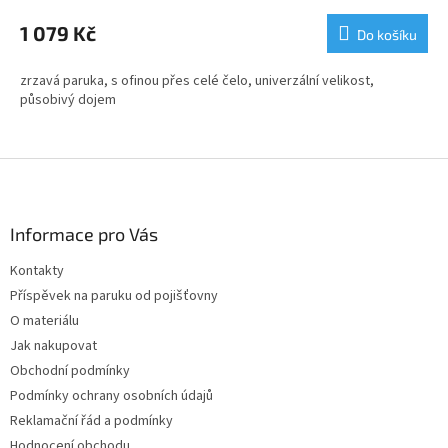
1 079 Kč
Do košíku
zrzavá paruka, s ofinou přes celé čelo, univerzální velikost,
působivý dojem
Z
á
p
a
Informace pro Vás
t
Kontakty
í
Příspěvek na paruku od pojišťovny
O materiálu
Jak nakupovat
Obchodní podmínky
Podmínky ochrany osobních údajů
Reklamační řád a podmínky
Hodnocení obchodu