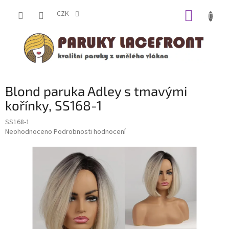
Přejít
NÁKUP
na
CZK
obsah
KOŠÍK
Blond paruka Adley s tmavými
kořínky, SS168-1
SS168-1
Průměrné
Neohodnoceno
Podrobnosti hodnocení
hodnocení
produktu
je
0,0
z
5
hvězdiček.