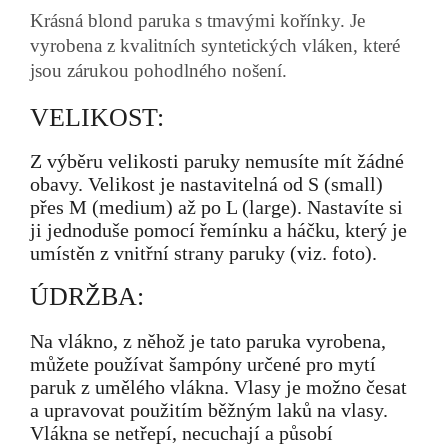
Krásná blond paruka s tmavými kořínky. Je
vyrobena z kvalitních syntetických vláken, které
jsou zárukou pohodlného nošení.
VELIKOST:
Z výběru velikosti paruky nemusíte mít žádné
obavy. Velikost je nastavitelná od S (small)
přes M (medium) až po L (large). Nastavíte si
ji jednoduše pomocí řemínku a háčku, který je
umístěn z vnitřní strany paruky (viz. foto).
ÚDRŽBA:
Na vlákno, z něhož je tato paruka vyrobena,
můžete používat šampóny určené pro mytí
paruk z umělého vlákna. Vlasy je možno česat
a upravovat použitím běžným laků na vlasy.
Vlákna se netřepí, necuchají a působí