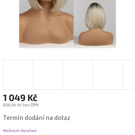
1 049 Kč
866,94 Kč bez DPH
Měrná
Termín dodání na dotaz
cena:
Možnosti doručení