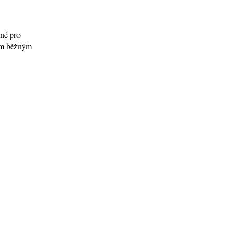
ené pro
tím běžným