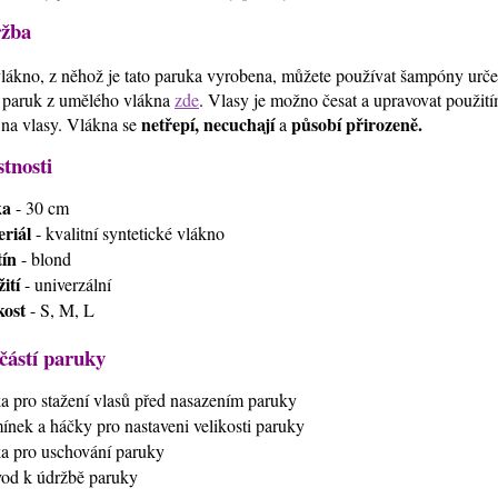
žba
lákno, z něhož je tato paruka vyrobena, můžete používat šampóny urč
 paruk z umělého vlákna
zde
. Vlasy je možno česat a upravovat použi
netřepí, necuchají
působí přirozeně.
 na vlasy. Vlákna se
a
stnosti
ka
- 30 cm
riál
- kvalitní syntetické vlákno
ín
- blond
ití
- univerzální
kost
- S, M, L
částí paruky
ťka pro stažení vlasů před nasazením paruky
mínek a háčky pro nastaveni velikosti paruky
ťka pro uschování paruky
vod k údržbě paruky