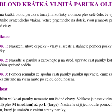
BLOND KRÁTKÁ VLNITÁ PARUKA OLI
ná krátká blond paruka s tmavými kořínky a ofinou přes celé čelo
. Je 
itního syntetického vlákna, velice příjemného na dotek, svou jemností 
ké vlasy.
ikace
K 1:
Nasazení síťové čepičky - vlasy si sčešte a stáhněte pomocí posky
čky
K 2:
Nasaďte si paruku a zarovnejte ji na střed, upravte část paruky ko
Vám správně seděla
K 3
: Pomocí řemínku ze spodní části paruky paruku upevněte, čímž zaji
ka zůstane na svém místě po celou dobu nošení.
kost
běru velikosti paruky nemusíte mít žádné obavy. Velikost je nastavitel
ll)
M (medium)
L (large)
přes
až po
. Nastavíte si ji jednoduše pomoc
u, který je umístěn z vnitřní strany paruky,