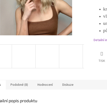
kr
vl
un
p
Detailní 
TISK
s
Podobné (8)
Hodnocení
Diskuze
ailní popis produktu