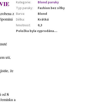
VIE
Kategorie
:
Blond paruky
Typ paruky
:
Fashion bez síťky
vyrobena z
Barva
:
Blond
připomíná
Délka
:
Krátká
hmotnost
:
0,3
Položka byla vyprodána…
tnuté
lem uší,
stíte, že
S
ná od
í řemínku a