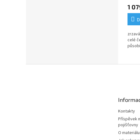
1 07
D
zrzavá
celé če
působ
Z
á
p
a
t
Informac
í
Kontakty
Příspěvek 
pojišťovny
O materiálu