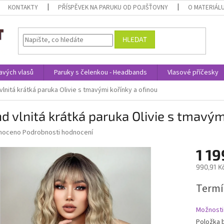
KONTAKTY
PŘÍSPĚVEK NA PARUKU OD POJIŠŤOVNY
O MATERIÁL
HLEDAT
avých vlasů
Paruky s čelenkou - Headbands
Vlasové příčesky
vlnitá krátká paruka Olivie s tmavými kořínky a ofinou
d vlnitá krátká paruka Olivie s tmavým
né
noceno
Podrobnosti hodnocení
ní
1 19
u
990,91 K
Měrná
Termí
cena:
ek.
Možnosti
Položka 