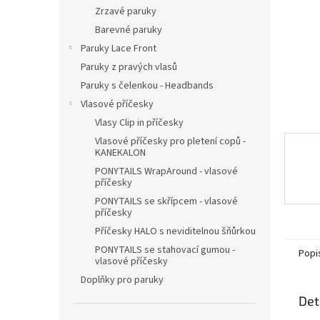
n
Zrzavé paruky
e
Barevné paruky
l
Paruky Lace Front
Paruky z pravých vlasů
Paruky s čelenkou - Headbands
Vlasové příčesky
Vlasy Clip in příčesky
Vlasové příčesky pro pletení copů -
KANEKALON
PONYTAILS WrapAround - vlasové
příčesky
PONYTAILS se skřípcem - vlasové
příčesky
Příčesky HALO s neviditelnou šňůrkou
PONYTAILS se stahovací gumou -
Popi
vlasové příčesky
Doplňky pro paruky
Det