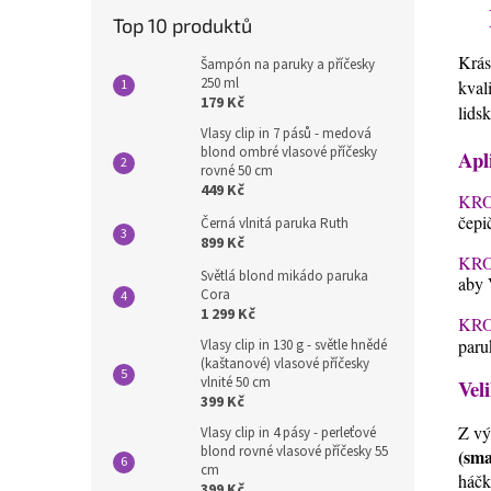
Top 10 produktů
Krás
Šampón na paruky a příčesky
250 ml
kval
179 Kč
lids
Vlasy clip in 7 pásů - medová
blond ombré vlasové příčesky
Apl
rovné 50 cm
449 Kč
KRO
čepi
Černá vlnitá paruka Ruth
899 Kč
KRO
Světlá blond mikádo paruka
aby 
Cora
1 299 Kč
KRO
paru
Vlasy clip in 130 g - světle hnědé
(kaštanové) vlasové příčesky
vlnité 50 cm
Veli
399 Kč
Z vý
Vlasy clip in 4 pásy - perleťové
blond rovné vlasové příčesky 55
(sma
cm
háčk
399 Kč