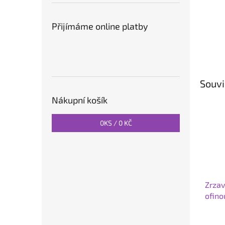
Přijímáme online platby
Souvi
Nákupní košík
0
KS /
0 KČ
Zrzav
ofino