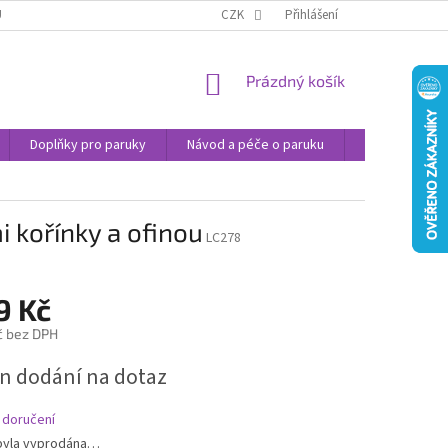
U
JAK NAKUPOVAT
OBCHODNÍ PODMÍNKY
CZK
Přihlášení
PODMÍNKY OCHRANY
NÁKUPNÍ
Prázdný košík
KOŠÍK
Doplňky pro paruky
Návod a péče o paruku
Příspěvek na 
i kořínky a ofinou
LC278
9 Kč
č bez DPH
n dodání na dotaz
 doručení
byla vyprodána…