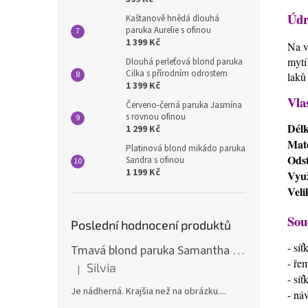
Údr
Kaštanově hnědá dlouhá
paruka Aurelie s ofinou
1 399 Kč
Na v
mytí
Dlouhá perleťová blond paruka
Cilka s přírodním odrostem
laků
1 399 Kč
Vla
Červeno-černá paruka Jasmína
s rovnou ofinou
Dél
1 299 Kč
Mate
Platinová blond mikádo paruka
Odst
Sandra s ofinou
1 199 Kč
Využ
Veli
Sou
Poslední hodnocení produktů
- sí
Tmavá blond paruka Samantha s melíry
- ře
Silvia
|
Hodnocení produktu je 5 z 5 hvězdiček.
- sí
Je nádherná. Krajšia než na obrázku....
- ná