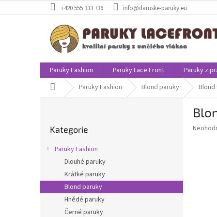
Přejít
+420 555 333 736
info@damske-paruky.eu
na
obsah
Paruky Fashion
Paruky Lace Front
Paruky z pr
Domů
Paruky Fashion
Blond paruky
Blond 
P
Blon
o
Přeskočit
s
Průměr
Neohod
Kategorie
kategorie
t
hodnoce
r
produkt
Paruky Fashion
a
je
Dlouhé paruky
0,0
n
z
Krátké paruky
n
5
í
Blond paruky
hvězdič
p
Hnědé paruky
a
Černé paruky