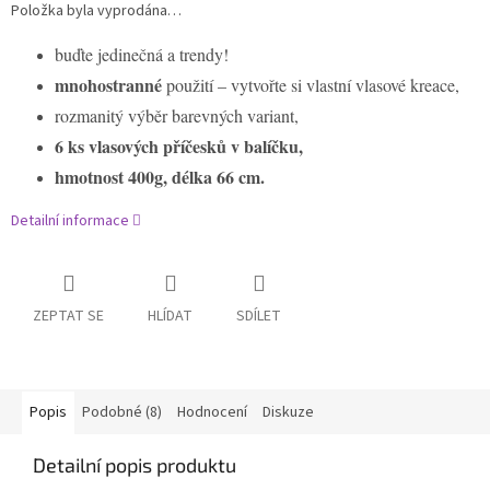
Položka byla vyprodána…
buďte jedinečná a trendy!
mnohostranné
použití – vytvořte si vlastní vlasové kreace,
rozmanitý výběr barevných variant,
6 ks vlasových příčesků v balíčku,
hmotnost 400g, délka 66 cm.
Detailní informace
ZEPTAT SE
HLÍDAT
SDÍLET
Popis
Podobné (8)
Hodnocení
Diskuze
Detailní popis produktu