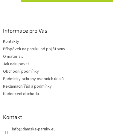
Z
á
p
a
Informace pro Vás
t
Kontakty
í
Příspěvek na paruku od pojišťovny
O materiálu
Jak nakupovat
Obchodní podmínky
Podmínky ochrany osobních údajů
Reklamační řád a podmínky
Hodnocení obchodu
Kontakt
info
@
damske-paruky.eu