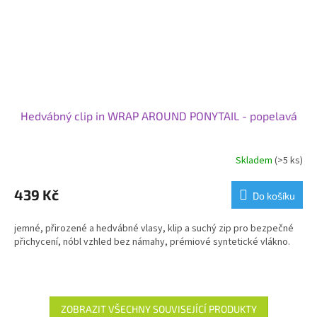
Hedvábný clip in WRAP AROUND PONYTAIL - popelavá
Skladem
(>5 ks)
439 Kč
Do košíku
jemné, přirozené a hedvábné vlasy, klip a suchý zip pro bezpečné
přichycení, nóbl vzhled bez námahy, prémiové syntetické vlákno.
ZOBRAZIT VŠECHNY SOUVISEJÍCÍ PRODUKTY