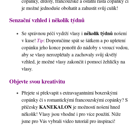
copánky, drdoly, francouzské a ostatní rasta copánky či
je možné jednoduše obohatit a zahustit svůj culík!
Senzační vzhled i několik týdnů
několik týdnů
Se správnou péčí vydrží vlasy i
nošení
v kuse!
Tip
: Doporučíme spát se šátkem a po upletení
copánku jeho konce ponořit do nádoby s vroucí vodou,
aby se vlasy nerozplétaly a zachovaly svůj skvělý
vzhled, je možné vlasy zakončit i pomocí žehličky na
vlasy.
Objevte svou kreativitu
Přejete si překvapit s extravagantními boxerskými
copánky či s romantickými francouzskými copánky? S
KANEKALON
příčesky
je možností nošení hned
několik! Vlasy jsou vhodné i pro více použití. Níže
jsme pro Vás vybrali video tutoriál pro inspiraci!