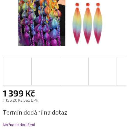
1 399 Kč
1 156,20 Kč bez DPH
Měrná
Termín dodání na dotaz
cena:
Možnosti doručení