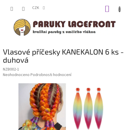
Přejít
NÁKUP
na
CZK
obsah
KOŠÍK
Vlasové příčesky KANEKALON 6 ks -
duhová
NZB002-1
Průměrné
Neohodnoceno
Podrobnosti hodnocení
hodnocení
produktu
je
0,0
z
5
hvězdiček.