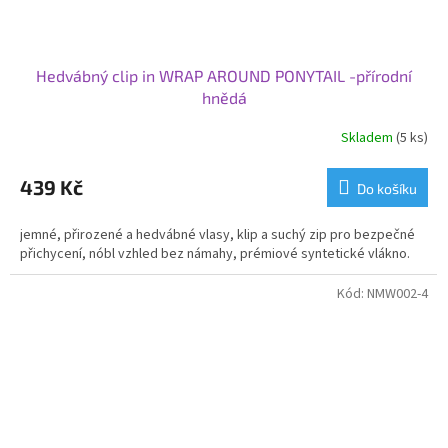
Hedvábný clip in WRAP AROUND PONYTAIL -přírodní
hnědá
Skladem
(5 ks)
439 Kč
Do košíku
jemné, přirozené a hedvábné vlasy, klip a suchý zip pro bezpečné
přichycení, nóbl vzhled bez námahy, prémiové syntetické vlákno.
Kód:
NMW002-4