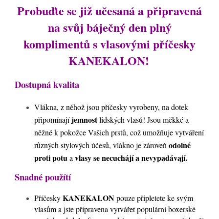
Probuďte se již učesaná a připravená
na svůj báječný den plný
komplimentů s vlasovými příčesky
KANEKALON!
Dostupná kvalita
Vlákna, z něhož jsou příčesky vyrobeny, na dotek
jemnost
připomínají
lidských vlasů! Jsou měkké a
něžné k pokožce Vašich prstů, což umožňuje vytváření
odolné
různých stylových účesů, vlákno je zároveň
proti potu
vlasy se necuchájí a nevypadávají.
a
Snadné použítí
KANEKALON
Příčesky
pouze připletete ke svým
vlasům a jste připravena vytvářet populární boxerské