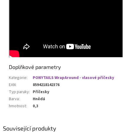
Doplňkové parametry
Kategorie
:
PONYTAILS WrapAround - vlasové příčesky
EAN
:
8594218142376
Typ paruky
:
Příčesky
Barva
:
Hnědá
hmotnost
:
0,3
Související produkty