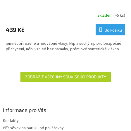
Skladem
(>5 ks)
439 Kč
Do košíku
jemné, přirozené a hedvábné vlasy, klip a suchý zip pro bezpečné
přichycení, nóbl vzhled bez námahy, prémiové syntetické vlákno.
ZOBRAZIT VŠECHNY SOUVISEJÍCÍ PRODUKTY
Z
á
p
a
Informace pro Vás
t
Kontakty
í
Příspěvek na paruku od pojišťovny