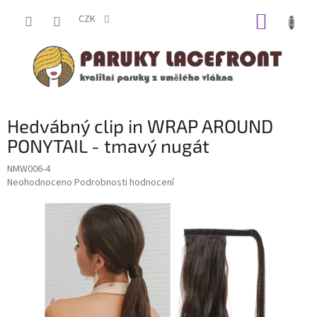
Přejít
NÁKUP
na
CZK
obsah
KOŠÍK
Hedvábný clip in WRAP AROUND
PONYTAIL - tmavý nugát
NMW006-4
Průměrné
Neohodnoceno
Podrobnosti hodnocení
hodnocení
produktu
je
0,0
z
5
hvězdiček.