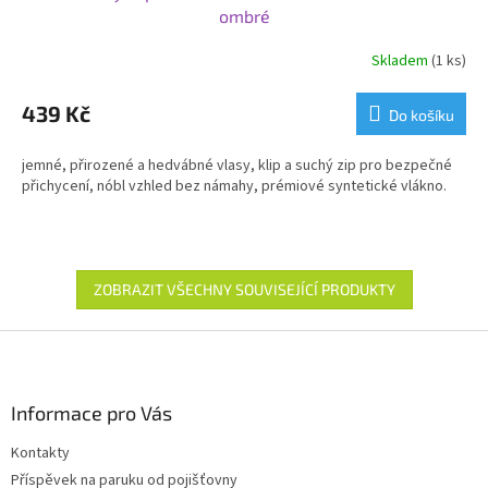
ombré
Skladem
(1 ks)
439 Kč
Do košíku
jemné, přirozené a hedvábné vlasy, klip a suchý zip pro bezpečné
přichycení, nóbl vzhled bez námahy, prémiové syntetické vlákno.
ZOBRAZIT VŠECHNY SOUVISEJÍCÍ PRODUKTY
Z
á
p
a
Informace pro Vás
t
Kontakty
í
Příspěvek na paruku od pojišťovny