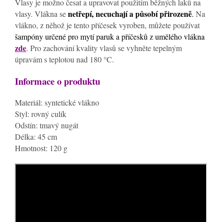
Vlasy je možno česat a upravovat použitím běžných laků na
netřepí, necuchají a působí přirozeně
vlasy. Vlákna se
.
Na
vlákno, z něhož je tento příčesek vyroben, můžete používat
šampóny určené pro mytí paruk a příčesků z umělého vlákna
zde
. Pro zachování kvality vlasů se vyhněte tepelným
úpravám s teplotou nad 180 °C.
Informace o produktu
Materiál: syntetické vlákno
Styl: rovný culík
Odstín: tmavý nugát
Délka: 45 cm
Hmotnost: 120 g