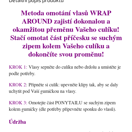
Detailní popis produktu
Metoda omotání vlasů WRAP
AROUND zajistí dokonalou a
okamžitou přeměnu Vašeho culíku!
Stačí omotat část příčesku se suchým
zipem kolem Vašeho culíku a
dokončíte svou proměnu!
KROK 1:
Vlasy sepněte do culíku nebo drdolu a umístěte je
podle potřeby.
KROK 2
: Připněte si culík: upevněte klipy tak, aby se daly
uchytit pod Vaší gumičkou na vlasy.
KROK 3:
Omotejte část PONYTAILU se suchým zipem
kolem gumičky (dle potřeby připevněte sponku do vlasů).
Údržba