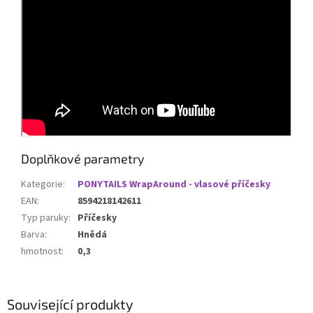
Doplňkové parametry
Kategorie
:
PONYTAILS WrapAround - vlasové příčesky
EAN
:
8594218142611
Typ paruky
:
Příčesky
Barva
:
Hnědá
hmotnost
:
0,3
Související produkty