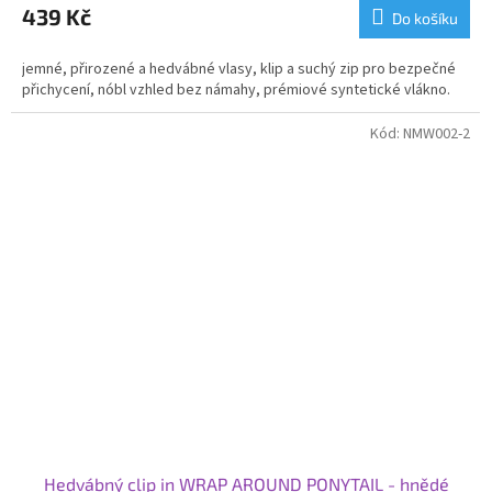
439 Kč
Do košíku
jemné, přirozené a hedvábné vlasy, klip a suchý zip pro bezpečné
přichycení, nóbl vzhled bez námahy, prémiové syntetické vlákno.
Kód:
NMW002-2
Hedvábný clip in WRAP AROUND PONYTAIL - hnědé