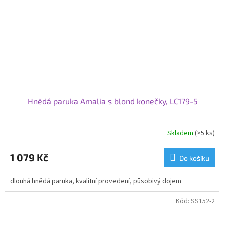
Hnědá paruka Amalia s blond konečky, LC179-5
Skladem
(>5 ks)
1 079 Kč
Do košíku
dlouhá hnědá paruka, kvalitní provedení, působivý dojem
Kód:
SS152-2