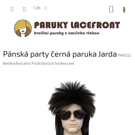
Přejít
NÁKUP
na
CZK
obsah
KOŠÍK
Pánská party černá paruka Jarda
PAR321
Průměrné
Neohodnoceno
Podrobnosti hodnocení
hodnocení
produktu
je
0,0
z
5
hvězdiček.