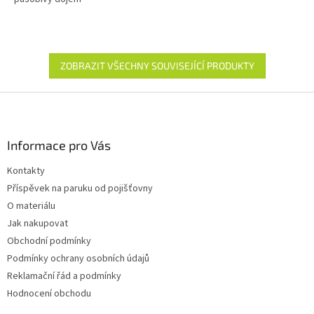
ZOBRAZIT VŠECHNY SOUVISEJÍCÍ PRODUKTY
Z
á
p
a
Informace pro Vás
t
Kontakty
í
Příspěvek na paruku od pojišťovny
O materiálu
Jak nakupovat
Obchodní podmínky
Podmínky ochrany osobních údajů
Reklamační řád a podmínky
Hodnocení obchodu