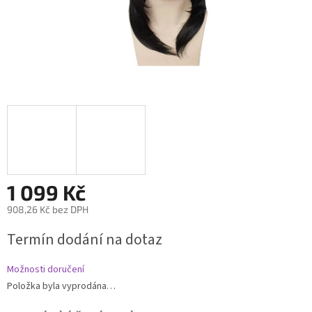
1 099 Kč
908,26 Kč bez DPH
Měrná
Termín dodání na dotaz
cena:
Možnosti doručení
Položka byla vyprodána…