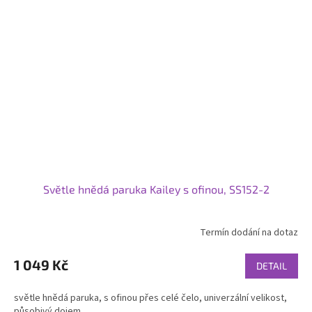
Světle hnědá paruka Kailey s ofinou, SS152-2
Termín dodání na dotaz
1 049 Kč
DETAIL
světle hnědá paruka, s ofinou přes celé čelo, univerzální velikost,
působivý dojem