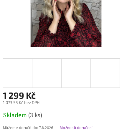
1 299 Kč
1 073,55 Kč bez DPH
Měrná
Skladem
(3 ks)
cena:
Můžeme doručit do:
7.8.2026
Možnosti doručení