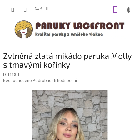
Přejít
NÁKUP
na
CZK
obsah
KOŠÍK
Zvlněná zlatá mikádo paruka Molly
s tmavými kořínky
LC1118-1
Průměrné
Neohodnoceno
Podrobnosti hodnocení
hodnocení
produktu
je
0,0
z
5
hvězdiček.