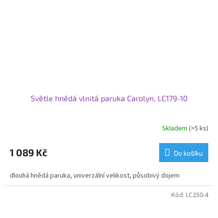
Světle hnědá vlnitá paruka Carolyn, LC179-10
Skladem
(>5 ks)
1 089 Kč
Do košíku
dlouhá hnědá paruka, univerzální velikost, působivý dojem
Kód:
LC250-4