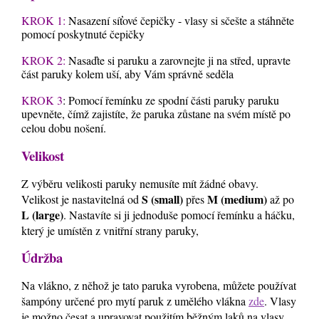
KROK 1:
Nasazení síťové čepičky - vlasy si sčešte a stáhněte
pomocí poskytnuté čepičky
KROK 2:
Nasaďte si paruku a zarovnejte ji na střed, upravte
část paruky kolem uší, aby Vám správně seděla
KROK 3
: Pomocí řemínku ze spodní části paruky paruku
upevněte, čímž zajistíte, že paruka zůstane na svém místě po
celou dobu nošení.
Velikost
Z výběru velikosti paruky nemusíte mít žádné obavy.
S (small)
M (medium)
Velikost je nastavitelná od
přes
až po
L (large)
. Nastavíte si ji jednoduše pomocí řemínku a háčku,
který je umístěn z vnitřní strany paruky,
Údržba
Na vlákno, z něhož je tato paruka vyrobena, můžete používat
šampóny určené pro mytí paruk z umělého vlákna
zde
. Vlasy
je možno česat a upravovat použitím běžným laků na vlasy.