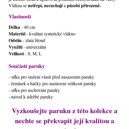
netřepí, necuchají
působí přirozeně.
Vlákna se
a
Vlastnosti
Délka
- 40 cm
Materiál
- kvalitní syntetické vlákno
Odstín
- zlatá blond
Využití
- univerzální
Velikost
- S, M, L
Součástí paruky
- síťka pro stažení vlasů před nasazením paruky
- řemínek a háčky pro nastaveni velikosti paruky
- síťka pro uschování paruky
- návod k údržbě paruky
Vyzkoušejte paruku z této kolekce a
nechte se překvapit její kvalitou a