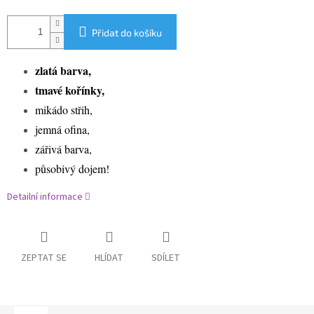
Přidat do košíku
zlatá barva,
tmavé kořínky,
mikádo střih,
jemná ofina,
zářivá barva,
působivý dojem!
Detailní informace
ZEPTAT SE
HLÍDAT
SDÍLET