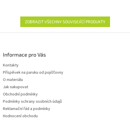
ZOBRAZIT VŠECHNY SOUVISEJÍCÍ PRODUKTY
Z
á
p
a
Informace pro Vás
t
Kontakty
í
Příspěvek na paruku od pojišťovny
O materiálu
Jak nakupovat
Obchodní podmínky
Podmínky ochrany osobních údajů
Reklamační řád a podmínky
Hodnocení obchodu