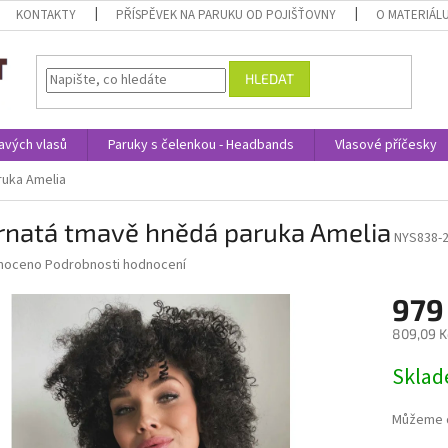
KONTAKTY
PŘÍSPĚVEK NA PARUKU OD POJIŠŤOVNY
O MATERIÁL
HLEDAT
avých vlasů
Paruky s čelenkou - Headbands
Vlasové příčesky
ruka Amelia
rnatá tmavě hnědá paruka Amelia
NYS838-
né
noceno
Podrobnosti hodnocení
ní
979
u
809,09 K
Měrná
Skla
cena:
ek.
Můžeme d