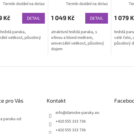
Termín dodání na dotaz
Termín dodání na dotaz
Te
9 Kč
1 049 Kč
1 079 K
DETAIL
DETAIL
 hnědá paruka,
atraktivní hnědá paruka, s
hnědá paru
zální velikost, působivý
ofinou a blond melírem,
celé čelo, 
univerzální velikost, působivý
působivý 
dojem
e pro Vás
Kontakt
Facebo
info
@
damske-paruky.eu
na paruku od
+420 555 333 736
+420 555 333 736