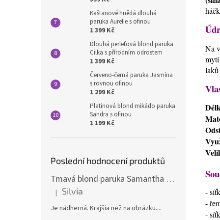
háčk
Kaštanově hnědá dlouhá
paruka Aurelie s ofinou
Údr
1 399 Kč
Dlouhá perleťová blond paruka
Na v
Cilka s přírodním odrostem
mytí
1 399 Kč
laků
Červeno-černá paruka Jasmína
s rovnou ofinou
Vla
1 299 Kč
Dél
Platinová blond mikádo paruka
Sandra s ofinou
Mate
1 199 Kč
Odst
Využ
Veli
Poslední hodnocení produktů
Sou
Tmavá blond paruka Samantha s melíry
Silvia
- sí
|
Hodnocení produktu je 5 z 5 hvězdiček.
- ře
Je nádherná. Krajšia než na obrázku....
- sí