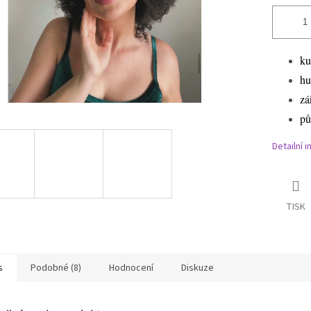
ku
hu
zá
pů
Detailní 
TISK
s
Podobné (8)
Hodnocení
Diskuze