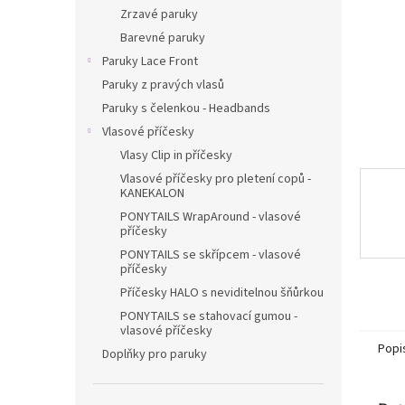
n
Zrzavé paruky
e
Barevné paruky
l
Paruky Lace Front
Paruky z pravých vlasů
Paruky s čelenkou - Headbands
Vlasové příčesky
Vlasy Clip in příčesky
Vlasové příčesky pro pletení copů -
KANEKALON
PONYTAILS WrapAround - vlasové
příčesky
PONYTAILS se skřípcem - vlasové
příčesky
Příčesky HALO s neviditelnou šňůrkou
PONYTAILS se stahovací gumou -
vlasové příčesky
Popi
Doplňky pro paruky