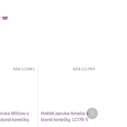
 se
Kód:
LC169-1
Kód:
LC179-5
Další
ruka Willow s
Hnědá paruka Amalia s
produkt
 blond konečky,
blond konečky, LC179-5