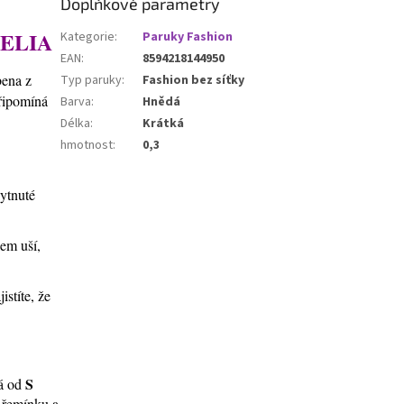
Doplňkové parametry
ELIA
Kategorie
:
Paruky Fashion
EAN
:
8594218144950
bena z
Typ paruky
:
Fashion bez síťky
připomíná
Barva
:
Hnědá
Délka
:
Krátká
hmotnost
:
0,3
kytnuté
lem uší,
stíte, že
S
ná od
í řemínku a