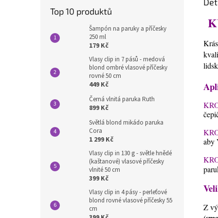
Det
Top 10 produktů
K
Šampón na paruky a příčesky
250 ml
Krás
179 Kč
kval
Vlasy clip in 7 pásů - medová
lids
blond ombré vlasové příčesky
rovné 50 cm
Apl
449 Kč
Černá vlnitá paruka Ruth
KRO
899 Kč
čepi
Světlá blond mikádo paruka
Cora
KRO
1 299 Kč
aby 
Vlasy clip in 130 g - světle hnědé
KRO
(kaštanové) vlasové příčesky
paru
vlnité 50 cm
399 Kč
Veli
Vlasy clip in 4 pásy - perleťové
blond rovné vlasové příčesky 55
Z vý
cm
(sma
399 Kč