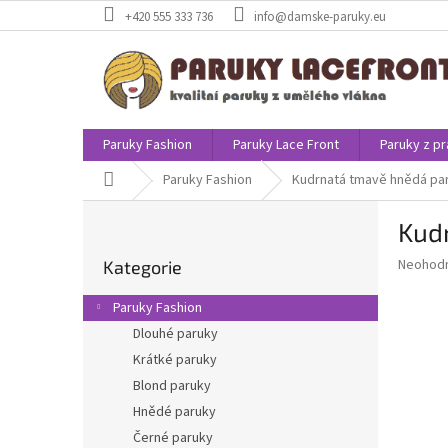
Přejít
+420 555 333 736
info@damske-paruky.eu
na
obsah
Paruky Fashion
Paruky Lace Front
Paruky z pr
Domů
Paruky Fashion
Kudrnatá tmavě hnědá pa
P
Kud
o
Přeskočit
s
Průměr
Neohod
Kategorie
kategorie
t
hodnoce
r
produkt
Paruky Fashion
a
je
Dlouhé paruky
0,0
n
z
Krátké paruky
n
5
í
Blond paruky
hvězdič
p
Hnědé paruky
a
Černé paruky