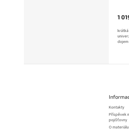
1 01
krátká
univer
dojem
Z
á
p
a
t
Informac
í
Kontakty
Příspěvek 
pojišťovny
O materiálu