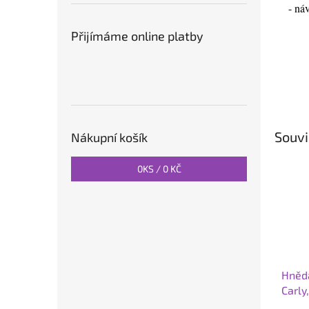
- ná
Přijímáme online platby
Souvi
Nákupní košík
0
KS /
0 KČ
Hnědá
Carly