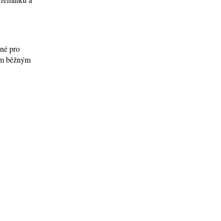
ené pro
tím běžným