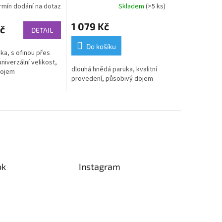
rmín dodání na dotaz
Skladem
(>5 ks)
1 079 Kč
č
DETAIL
Do košíku
ka, s ofinou přes
univerzální velikost,
dlouhá hnědá paruka, kvalitní
dojem
provedení, působivý dojem
ok
Instagram