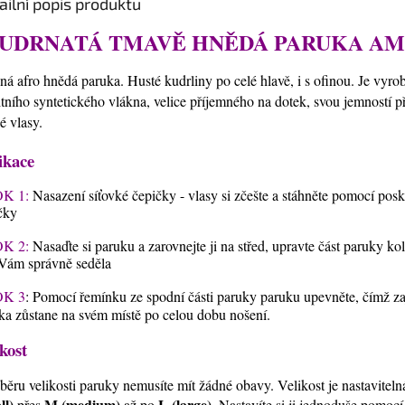
ailní popis produktu
UDRNATÁ TMAVĚ HNĚDÁ PARUKA AM
ná afro hnědá paruka. Husté kudrliny po celé hlavě, i s ofinou. Je vyro
itního syntetického vlákna, velice příjemného na dotek, svou jemností 
ké vlasy.
ikace
K 1:
Nasazení síťovké čepičky - vlasy si zčešte a stáhněte pomocí pos
čky
K 2:
Nasaďte si paruku a zarovnejte ji na střed, upravte část paruky ko
Vám správně seděla
K 3
: Pomocí řemínku ze spodní části paruky paruku upevněte, čímž zaji
ka zůstane na svém místě po celou dobu nošení.
kost
běru velikosti paruky nemusíte mít žádné obavy. Velikost je nastavitel
ll)
M (medium)
L (large)
přes
až po
. Nastavíte si ji jednoduše pomoc