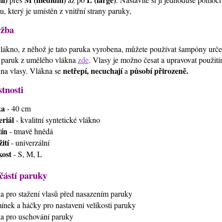
u, který je umístěn z vnitřní strany paruky,
žba
lákno, z něhož je tato paruka vyrobena, můžete používat šampóny urč
 paruk z umělého vlákna
zde
. Vlasy je možno česat a upravovat použi
netřepí, necuchají
působí přirozeně.
 na vlasy. Vlákna se
a
stnosti
ka
- 40 cm
riál
- kvalitní syntetické vlákno
ín
- tmavě hnědá
ití
- univerzální
kost
- S, M, L
částí paruky
ťka pro stažení vlasů před nasazením paruky
mínek a háčky pro nastaveni velikosti paruky
ťka pro uschování paruky