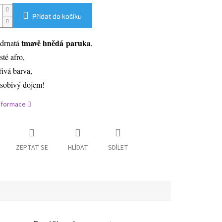
Přidat do košíku
tmavě hnědá
paruka
drnatá
,
sté afro,
řivá barva,
sobivý dojem!
informace
ZEPTAT SE
HLÍDAT
SDÍLET