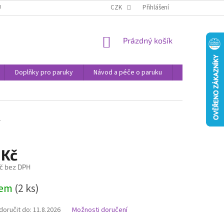
U
JAK NAKUPOVAT
OBCHODNÍ PODMÍNKY
CZK
Přihlášení
PODMÍNKY OCHRANY
NÁKUPNÍ
Prázdný košík
KOŠÍK
Doplňky pro paruky
Návod a péče o paruku
Příspěvek na 
2
 Kč
č bez DPH
dem
(2 ks)
oručit do:
11.8.2026
Možnosti doručení