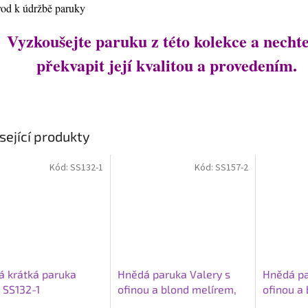
vod k údržbě paruky
Vyzkoušejte paruku z této kolekce a nechte
překvapit její kvalitou a provedením.
sející produkty
Kód:
SS132-1
Kód:
SS157-2
 krátká paruka
Hnědá paruka Valery s
Hnědá pa
, SS132-1
ofinou a blond melírem,
ofinou a
SS157-2
LC169-1