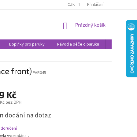
U
JAK NAKUPOVAT
OBCHODNÍ PODMÍNKY
CZK
Přihlášení
PODMÍNKY OCHRANY
NÁKUPNÍ
Prázdný košík
KOŠÍK
Doplňky pro paruky
Návod a péče o paruku
Příspěvek na 
ce front)
PAR045
9 Kč
 Kč bez DPH
n dodání na dotaz
 doručení
byla vyprodána…