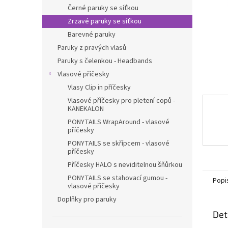
n
Černé paruky se síťkou
e
Zrzavé paruky se síťkou
l
Barevné paruky
Paruky z pravých vlasů
Paruky s čelenkou - Headbands
Vlasové příčesky
Vlasy Clip in příčesky
Vlasové příčesky pro pletení copů -
KANEKALON
PONYTAILS WrapAround - vlasové
příčesky
PONYTAILS se skřípcem - vlasové
příčesky
Příčesky HALO s neviditelnou šňůrkou
PONYTAILS se stahovací gumou -
Popi
vlasové příčesky
Doplňky pro paruky
Det