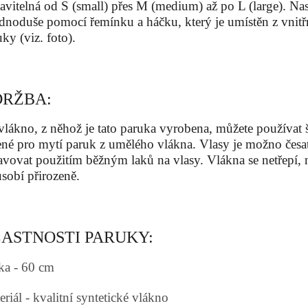
tavitelná od S (small) přes M (medium) až po L (large). Nast
jednoduše pomocí řemínku a háčku, který je umístěn z vnitř
ky (viz. foto).
RŽBA:
vlákno, z něhož je tato paruka vyrobena, můžete používa
ené pro mytí paruk z umělého vlákna. Vlasy je možno česa
avovat použitím běžným laků na vlasy. Vlákna se netřepí, 
ůsobí přirozeně.
ASTNOSTI PARUKY:
ka - 60 cm
riál - kvalitní syntetické vlákno