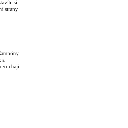
avíte si
ní strany
t šampóny
t a
necuchají