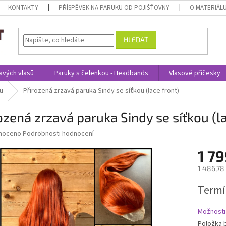
KONTAKTY
PŘÍSPĚVEK NA PARUKU OD POJIŠŤOVNY
O MATERIÁL
HLEDAT
avých vlasů
Paruky s čelenkou - Headbands
Vlasové příčesky
u
Přirozená zrzavá paruka Sindy se síťkou (lace front)
ozená zrzavá paruka Sindy se síťkou (la
né
noceno
Podrobnosti hodnocení
ní
1 79
u
1 486,78
Měrná
Termí
cena:
ek.
Možnosti
Položka 