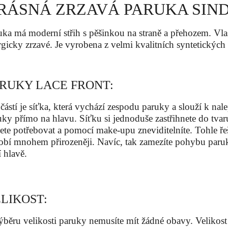
RÁSNÁ ZRZAVÁ PARUKA SIN
uka má moderní střih s pěšinkou na straně a přehozem. Vla
rgicky zrzavé. Je vyrobena z velmi kvalitních syntetických
RUKY LACE FRONT:
částí je síťka, která vychází zespodu paruky a slouží k nal
uky přímo na hlavu. Síťku si jednoduše zastřihnete do tvar
ete potřebovat a pomocí make-upu zneviditelníte. Tohle ře
obí mnohem přirozeněji. Navíc, tak zamezíte pohybu paru
í hlavě.
LIKOST:
ýběru velikosti paruky nemusíte mít žádné obavy. Velikost