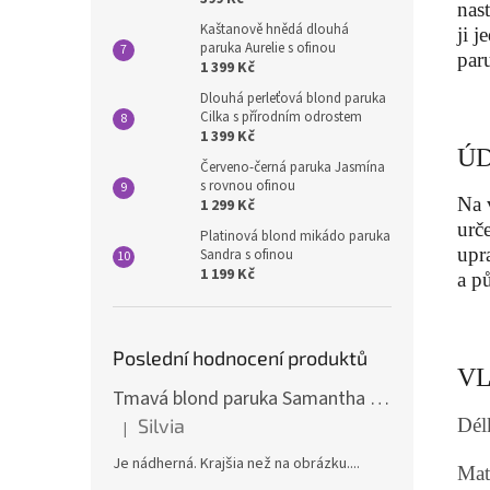
nas
Kaštanově hnědá dlouhá
ji 
paruka Aurelie s ofinou
paru
1 399 Kč
Dlouhá perleťová blond paruka
Cilka s přírodním odrostem
1 399 Kč
ÚD
Červeno-černá paruka Jasmína
s rovnou ofinou
Na 
1 299 Kč
urč
Platinová blond mikádo paruka
upr
Sandra s ofinou
1 199 Kč
a p
Poslední hodnocení produktů
VL
Tmavá blond paruka Samantha s melíry
Dél
Silvia
|
Hodnocení produktu je 5 z 5 hvězdiček.
Je nádherná. Krajšia než na obrázku....
Mate