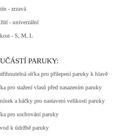
tín - zrzavá
ití - univerzální
ikost - S, M, L
UČÁSTÍ PARUKY:
střihnutelná síťka pro přilepení paruky k hlavě
íťka pro stažení vlasů před nasazením paruky
emínek a háčky pro nastaveni velikosti paruky
íťka pro uschování paruky
ávod k údržbě paruky