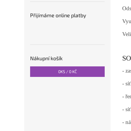
Ods
Přijímáme online platby
Využ
Vel
SO
Nákupní košík
- za
0
KS /
0 KČ
- s
- ř
- s
- n