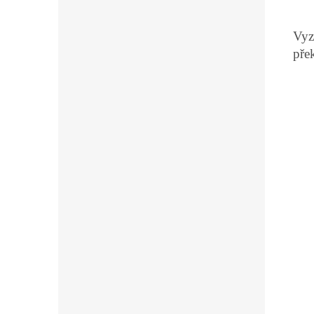
Vyz
pře