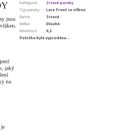
DY
Kategorie
:
Zrzavé paruky
Typ paruky
:
Lace Front se síťkou
Barva
:
Zrzavá
sy jsou
Délka
:
Dlouhá
 vláken.
hmotnost
:
0,3
Položka byla vyprodána…
epení
u, jaký
šení
ky na
 je