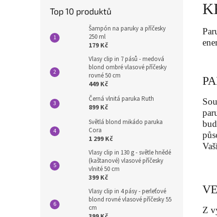
K
Top 10 produktů
Šampón na paruky a příčesky
Par
250 ml
ene
179 Kč
Vlasy clip in 7 pásů - medová
blond ombré vlasové příčesky
rovné 50 cm
PA
449 Kč
Černá vlnitá paruka Ruth
Sou
899 Kč
par
Světlá blond mikádo paruka
bud
Cora
půs
1 299 Kč
Vaš
Vlasy clip in 130 g - světle hnědé
(kaštanové) vlasové příčesky
vlnité 50 cm
399 Kč
VE
Vlasy clip in 4 pásy - perleťové
blond rovné vlasové příčesky 55
cm
Z v
399 Kč