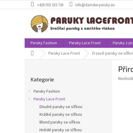
Přejít
+420 555 333 736
info@damske-paruky.eu
na
obsah
Paruky Fashion
Paruky Lace Front
Paruky z pr
Domů
Paruky Lace Front
Zrzavé paruky se síťko
P
Přir
o
Přeskočit
s
Průměr
Neohod
Kategorie
kategorie
t
hodnoce
r
produkt
Paruky Fashion
a
je
Paruky Lace Front
0,0
n
z
Dlouhé paruky se síťkou
n
5
í
Krátké paruky se síťkou
hvězdič
p
Blond paruky se síťkou
a
Hnědé paruky se síťkou