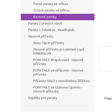
n
Černé paruky se síťkou
e
Zrzavé paruky se síťkou
l
Barevné paruky
Paruky z pravých vlasů
Paruky s čelenkou - Headbands
Vlasové příčesky
Vlasy Clip in příčesky
Vlasové příčesky pro pletení copů -
KANEKALON
PONYTAILS WrapAround - vlasové
příčesky
PONYTAILS se skřípcem - vlasové
příčesky
Příčesky HALO s neviditelnou šňůrkou
PONYTAILS se stahovací gumou -
vlasové příčesky
Doplňky pro paruky
Popi