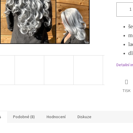
še
mo
la
d
Detailní 
TISK
s
Podobné (8)
Hodnocení
Diskuze