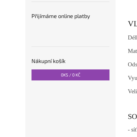
Přijímáme online platby
V
Dél
Mate
Nákupní košík
Ods
0
KS /
0 KČ
Využ
Vel
SO
- s