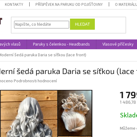
KONTAKTY
PŘÍSPĚVEK NA PARUKU OD POJIŠŤOVNY
O MATERIÁL
HLEDAT
avých vlasů
Paruky s čelenkou - Headbands
Vlasové příčesky
Moderní šedá paruka Daria se síťkou (lace front)
rní šedá paruka Daria se síťkou (lace 
né
noceno
Podrobnosti hodnocení
ní
1 79
u
1 486,78
Měrná
Skla
cena:
ek.
Můžeme d