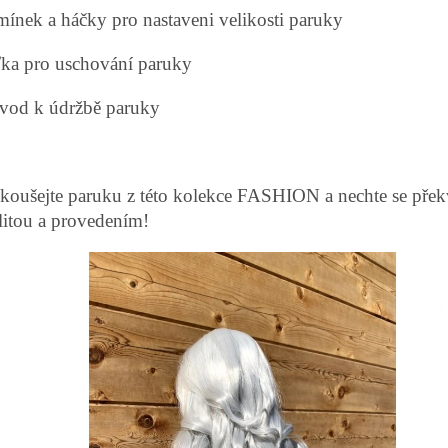
emínek a háčky pro nastaveni velikosti paruky
íťka pro uschování paruky
ávod k údržbě paruky
koušejte paruku z této kolekce FASHION a nechte se překv
litou a provedením!