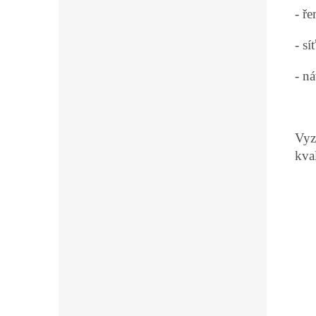
- ř
- s
- n
Vyz
kva