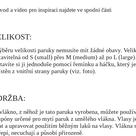
vod a video pro inspiraci najdete ve spodní části
LIKOST:
ýběru velikosti paruky nemusíte mít žádné obavy. Velik
tavitelná od S (small) přes M (medium) až po L (large)
tavíte si ji jednoduše pomocí řemínku a háčku, který je
stěn z vnitřní strany paruky (viz. foto).
DRŽBA:
vlákno, z něhož je tato paruka vyrobena, můžete použí
póny určené pro mytí paruk z umělého vlákna. Vlasy 
at a upravovat použitím běžným laků na vlasy. Vlákna 
řepí, necuchají a působí přirozeně.