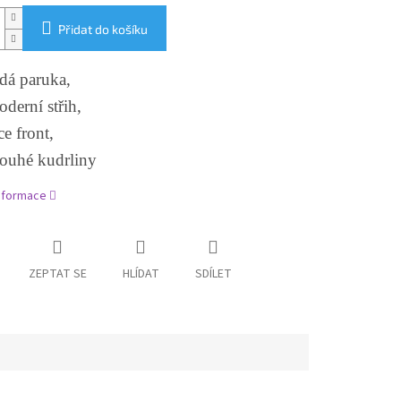
Přidat do košíku
dá paruka,
derní střih,
ce front,
louhé kudrliny
informace
ZEPTAT SE
HLÍDAT
SDÍLET