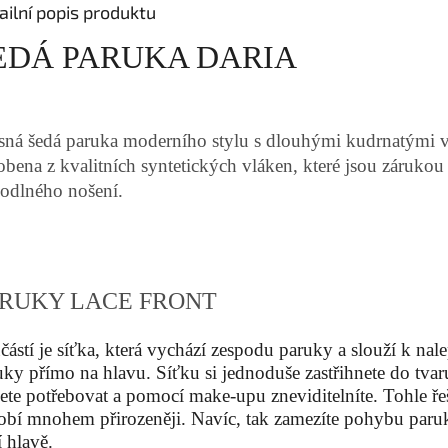
ailní popis produktu
EDÁ PARUKA DARIA
sná šedá paruka moderního stylu s dlouhými kudrnatými vl
obena z kvalitních syntetických vláken, které jsou zárukou
odlného nošení.
RUKY LACE FRONT
částí je síťka, která vychází zespodu paruky a slouží k nal
uky přímo na hlavu. Síťku si jednoduše zastřihnete do tvar
ete potřebovat a pomocí make-upu zneviditelníte. Tohle ře
obí mnohem přirozeněji. Navíc, tak zamezíte pohybu paru
í hlavě.