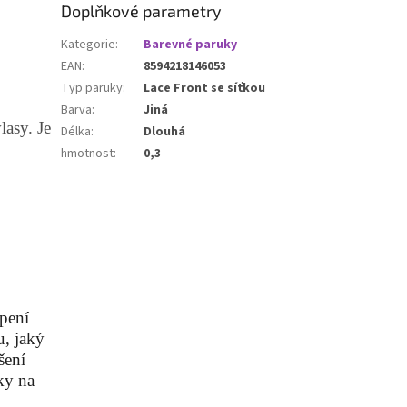
Doplňkové parametry
Kategorie
:
Barevné paruky
EAN
:
8594218146053
Typ paruky
:
Lace Front se síťkou
Barva
:
Jiná
asy. Je
Délka
:
Dlouhá
hmotnost
:
0,3
epení
u, jaký
šení
ky na