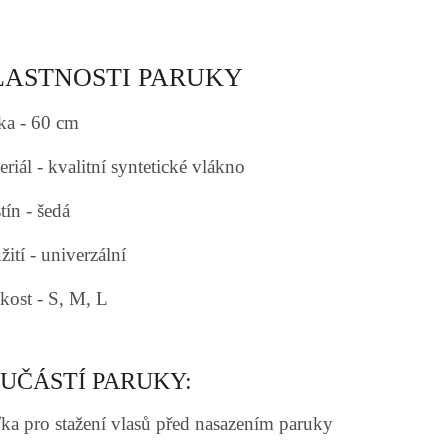
LASTNOSTI PARUKY
ka - 60 cm
riál - kvalitní syntetické vlákno
tín - šedá
ití - univerzální
ikost - S, M, L
UČÁSTÍ PARUKY:
íťka pro stažení vlasů před nasazením paruky