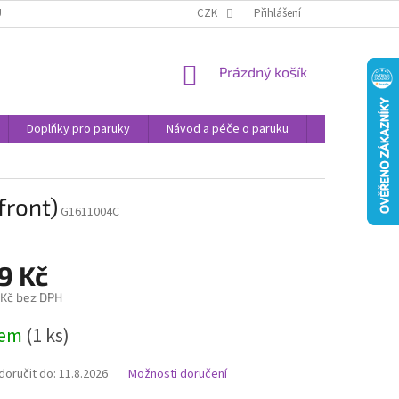
U
JAK NAKUPOVAT
OBCHODNÍ PODMÍNKY
CZK
Přihlášení
PODMÍNKY OCHRANY
NÁKUPNÍ
Prázdný košík
KOŠÍK
Doplňky pro paruky
Návod a péče o paruku
Příspěvek na 
front)
G1611004C
9 Kč
 Kč bez DPH
dem
(1 ks)
oručit do:
11.8.2026
Možnosti doručení