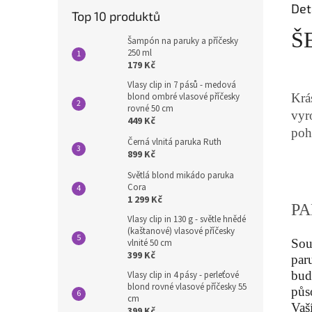
Det
Top 10 produktů
Š
Šampón na paruky a příčesky
250 ml
179 Kč
Vlasy clip in 7 pásů - medová
Krá
blond ombré vlasové příčesky
rovné 50 cm
vyr
449 Kč
poh
Černá vlnitá paruka Ruth
899 Kč
Světlá blond mikádo paruka
Cora
1 299 Kč
PA
Vlasy clip in 130 g - světle hnědé
(kaštanové) vlasové příčesky
Sou
vlnité 50 cm
399 Kč
par
bud
Vlasy clip in 4 pásy - perleťové
blond rovné vlasové příčesky 55
půs
cm
Vaš
399 Kč