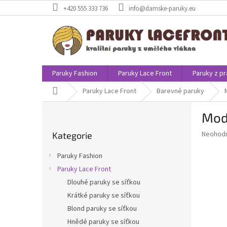
Přejít
+420 555 333 736
info@damske-paruky.eu
na
obsah
Paruky Fashion
Paruky Lace Front
Paruky z pr
Domů
Paruky Lace Front
Barevné paruky
P
Mode
o
Přeskočit
s
Průměr
Neohod
Kategorie
kategorie
t
hodnoce
r
produkt
Paruky Fashion
a
je
Paruky Lace Front
0,0
n
z
Dlouhé paruky se síťkou
n
5
í
Krátké paruky se síťkou
hvězdič
p
Blond paruky se síťkou
a
Hnědé paruky se síťkou