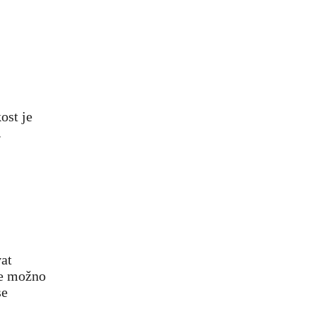
ost je
.
vat
je možno
se