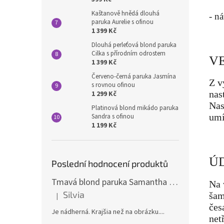
Kaštanově hnědá dlouhá
- ná
paruka Aurelie s ofinou
1 399 Kč
Dlouhá perleťová blond paruka
Cilka s přírodním odrostem
VE
1 399 Kč
Červeno-černá paruka Jasmína
Z v
s rovnou ofinou
nas
1 299 Kč
Nas
Platinová blond mikádo paruka
umí
Sandra s ofinou
1 199 Kč
Ú
Poslední hodnocení produktů
Tmavá blond paruka Samantha s melíry
Na 
Silvia
šam
|
Hodnocení produktu je 5 z 5 hvězdiček.
čes
Je nádherná. Krajšia než na obrázku....
net