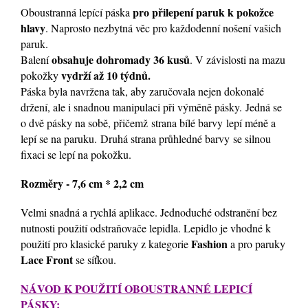
pro přilepení paruk k pokožce
Oboustranná lepící páska
hlavy
. Naprosto nezbytná věc pro každodenní nošení vašich
paruk.
obsahuje dohromady 36 kusů
Balení
. V závislosti na mazu
vydrží až 10 týdnů.
pokožky
Páska byla navržena tak, aby zaručovala nejen dokonalé
držení, ale i snadnou manipulaci při výměně pásky.
J
edná se
o dvě pásky na sobě, přičemž
strana bílé barvy
lepí méně a
lepí se na paruku. Druhá strana průhledné barvy
se silnou
fixaci se lepí na pokožku.
Rozměry - 7,6 cm * 2,2 cm
Velmi snadná a rychlá aplikace. Jednoduché odstranění bez
nutnosti použití odstraňovače lepidla. Lepidlo je vhodné k
Fashion
použití pro klasické paruky z kategorie
a pro paruky
Lace Front
se síťkou.
NÁVOD K POUŽITÍ OBOUSTRANNÉ LEPICÍ
PÁSKY: