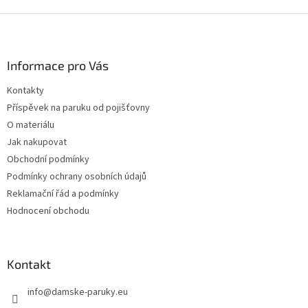
Z
á
p
a
Informace pro Vás
t
Kontakty
í
Příspěvek na paruku od pojišťovny
O materiálu
Jak nakupovat
Obchodní podmínky
Podmínky ochrany osobních údajů
Reklamační řád a podmínky
Hodnocení obchodu
Kontakt
info
@
damske-paruky.eu