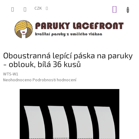
Přejít
NÁKUP
na
CZK
obsah
KOŠÍK
Oboustranná lepící páska na paruky
- oblouk, bílá 36 kusů
WTS-W1
Průměrné
Neohodnoceno
Podrobnosti hodnocení
hodnocení
produktu
je
0,0
z
5
hvězdiček.