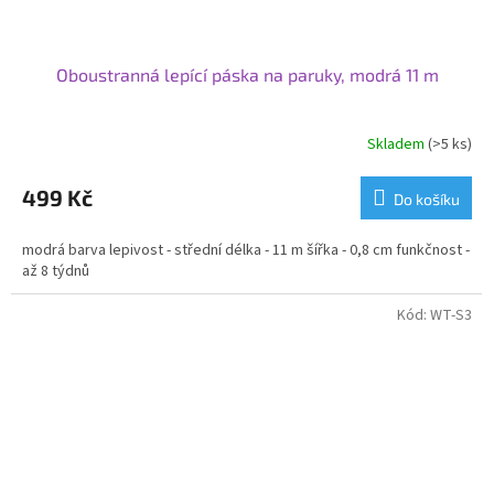
Oboustranná lepící páska na paruky, modrá 11 m
Skladem
(>5 ks)
499 Kč
Do košíku
modrá barva lepivost - střední délka - 11 m šířka - 0,8 cm funkčnost -
až 8 týdnů
Kód:
WT-S3