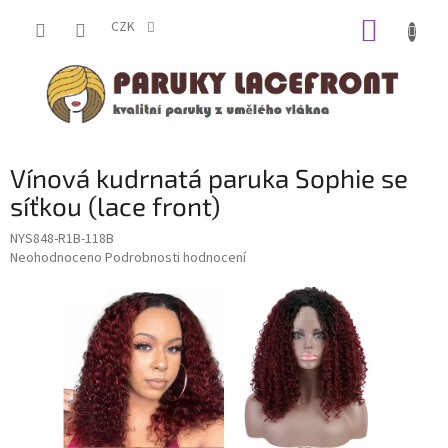
Přejít
NÁKUP
na
CZK
obsah
KOŠÍK
Vínová kudrnatá paruka Sophie se
síťkou (lace front)
NYS848-R1B-118B
Průměrné
Neohodnoceno
Podrobnosti hodnocení
hodnocení
produktu
je
0,0
z
5
hvězdiček.