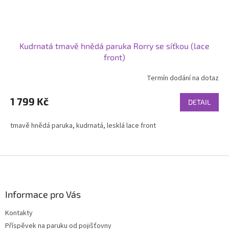
Kudrnatá tmavě hnědá paruka Rorry se síťkou (lace
front)
Termín dodání na dotaz
1 799 Kč
DETAIL
tmavě hnědá paruka, kudrnatá, lesklá lace front
Z
á
p
a
Informace pro Vás
t
Kontakty
í
Příspěvek na paruku od pojišťovny