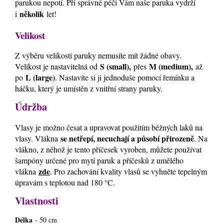
parukou nepotí. Při správné péči Vám naše paruka vydrží
několik
i
let!
Velikost
Z výběru velikosti paruky nemusíte mít žádné obavy.
S (small),
M (medium),
Velikost je nastavitelná od
přes
až
L (large)
po
. Nastavíte si ji jednoduše pomocí řemínku a
háčku, který je umístěn z vnitřní strany paruky.
Údržba
Vlasy je možno česat a upravovat použitím běžných laků na
se netřepí, necuchají a působí přirozeně
vlasy. Vlákna
. Na
vlákno, z něhož je tento příčesek vyroben, můžete používat
šampóny určené pro mytí paruk a příčesků z umělého
zde
vlákna
. Pro zachování kvality vlasů se vyhněte tepelným
úpravám s teplotou nad 180 °C.
Vlastnosti
Délka
- 50 cm