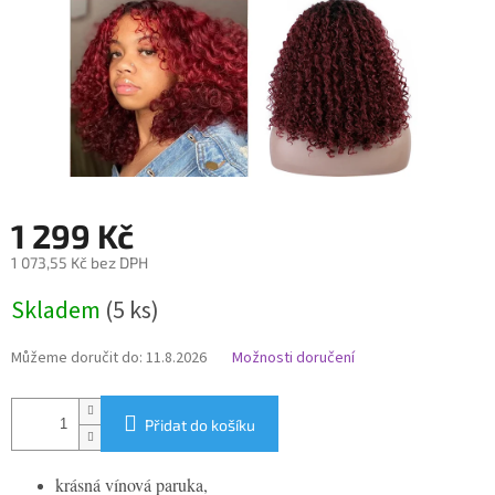
1 299 Kč
1 073,55 Kč bez DPH
Měrná
Skladem
(5 ks)
cena:
Můžeme doručit do:
11.8.2026
Možnosti doručení
Přidat do košíku
krásná vínová paruka,