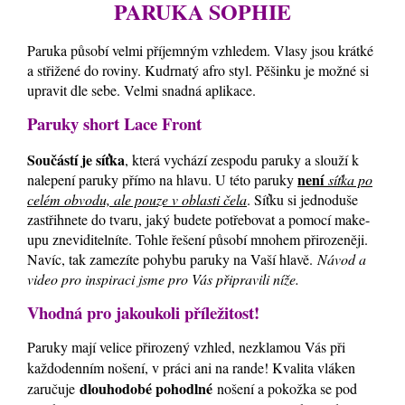
PARUKA SOPHIE
Paruka působí velmi příjemným vzhledem. Vlasy jsou krátké
a střižené do roviny. Kudrnatý afro styl. Pěšinku je možné si
upravit dle sebe. Velmi snadná aplikace.
Paruky short Lace Front
Součástí je síťka
, která vychází zespodu paruky a slouží k
není
nalepení paruky přímo na hlavu. U této paruky
síťka po
celém obvodu, ale pouze v oblasti čela
. Síťku si jednoduše
zastřihnete do tvaru, jaký budete potřebovat a pomocí make-
upu zneviditelníte. Tohle řešení působí mnohem přirozeněji.
Navíc, tak zamezíte pohybu paruky na Vaší hlavě.
Návod a
video pro inspiraci jsme pro Vás připravili níže.
Vhodná pro jakoukoli příležitost!
Paruky mají velice přirozený vzhled, nezklamou Vás při
každodenním nošení, v práci ani na rande! Kvalita vláken
dlouhodobé pohodlné
zaručuje
nošení a pokožka se pod