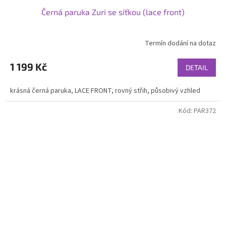
Černá paruka Zuri se síťkou (lace front)
Termín dodání na dotaz
Průměrné
hodnocení
produktu
1 199 Kč
DETAIL
je
4,6
krásná černá paruka, LACE FRONT, rovný střih, působivý vzhled
z
5
Kód:
PAR372
hvězdiček.