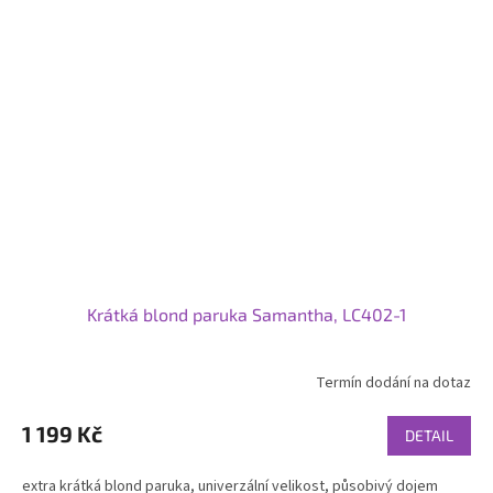
Krátká blond paruka Samantha, LC402-1
Termín dodání na dotaz
Průměrné
hodnocení
produktu
1 199 Kč
DETAIL
je
4,7
extra krátká blond paruka, univerzální velikost, působivý dojem
z