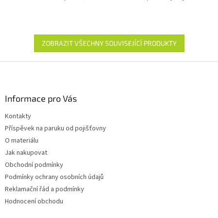
5
hvězdiček.
ZOBRAZIT VŠECHNY SOUVISEJÍCÍ PRODUKTY
Z
á
p
a
Informace pro Vás
t
Kontakty
í
Příspěvek na paruku od pojišťovny
O materiálu
Jak nakupovat
Obchodní podmínky
Podmínky ochrany osobních údajů
Reklamační řád a podmínky
Hodnocení obchodu