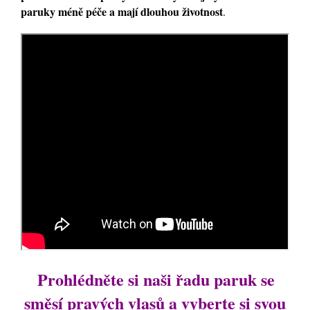
paruky méně péče a mají dlouhou životnost
.
Prohlédněte si naši řadu paruk se
směsí pravých vlasů a vyberte si svou