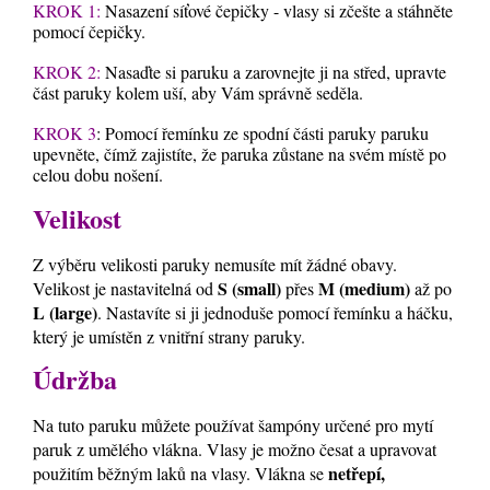
KROK 1:
Nasazení síťové čepičky - vlasy si zčešte a stáhněte
pomocí čepičky.
KROK 2:
Nasaďte si paruku a zarovnejte ji na střed, upravte
část paruky kolem uší, aby Vám správně seděla.
KROK 3
: Pomocí řemínku ze spodní části paruky paruku
upevněte, čímž zajistíte, že paruka zůstane na svém místě po
celou dobu nošení.
Velikost
Z výběru velikosti paruky nemusíte mít žádné obavy.
S (small)
M (medium)
Velikost je nastavitelná od
přes
až po
L (large)
. Nastavíte si ji jednoduše pomocí řemínku a háčku,
který je umístěn z vnitřní strany paruky.
Údržba
Na tuto paruku můžete používat šampóny určené pro mytí
paruk z umělého vlákna. Vlasy je možno česat a upravovat
netřepí,
použitím běžným laků na vlasy. Vlákna se