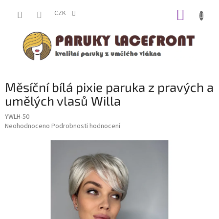
Přejít
NÁKUP
na
CZK
obsah
KOŠÍK
Měsíční bílá pixie paruka z pravých a
umělých vlasů Willa
YWLH-50
Průměrné
Neohodnoceno
Podrobnosti hodnocení
hodnocení
produktu
je
0,0
z
5
hvězdiček.