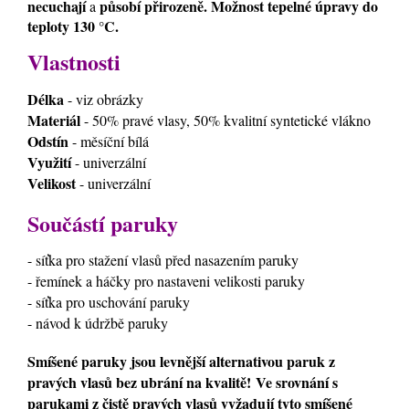
necuchají
působí přirozeně. Možnost tepelné úpravy do
a
teploty 130 °C.
Vlastnosti
Délka
- viz obrázky
Materiál
- 50% pravé vlasy, 50% kvalitní syntetické vlákno
Odstín
- měsíční bílá
Využití
- univerzální
Velikost
- univerzální
Součástí paruky
- síťka pro stažení vlasů před nasazením paruky
- řemínek a háčky pro nastaveni velikosti paruky
- síťka pro uschování paruky
- návod k údržbě paruky
Smíšené paruky jsou levnější alternativou paruk z
pravých vlasů bez ubrání na kvalitě! Ve srovnání s
parukami z čistě pravých vlasů vyžadují tyto smíšené