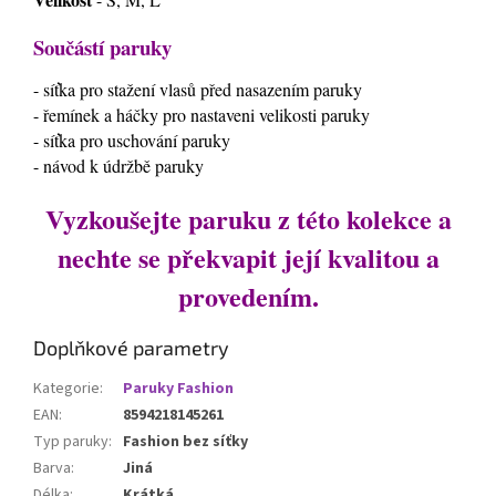
Součástí paruky
- síťka pro stažení vlasů před nasazením paruky
- řemínek a háčky pro nastaveni velikosti paruky
- síťka pro uschování paruky
- návod k údržbě paruky
Vyzkoušejte paruku z této kolekce a
nechte se překvapit její kvalitou a
provedením.
Doplňkové parametry
Kategorie
:
Paruky Fashion
EAN
:
8594218145261
Typ paruky
:
Fashion bez síťky
Barva
:
Jiná
Délka
:
Krátká