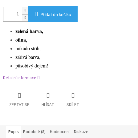
Přidat do košíku
zelená barva,
ofina,
mikádo střih,
zářivá barva,
působivý dojem!
Detailní informace
ZEPTAT SE
HLÍDAT
SDÍLET
Popis
Podobné (8)
Hodnocení
Diskuze