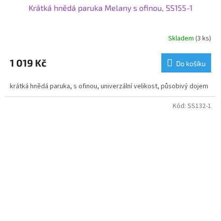
Krátká hnědá paruka Melany s ofinou, SS155-1
Skladem
(3 ks)
1 019 Kč
Do košíku
krátká hnědá paruka, s ofinou, univerzální velikost, působivý dojem
Kód:
SS132-1