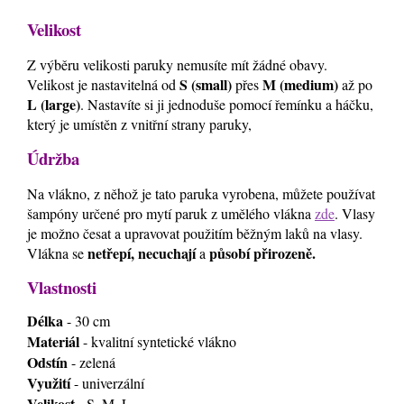
Velikost
Z výběru velikosti paruky nemusíte mít žádné obavy.
S (small)
M (medium)
Velikost je nastavitelná od
přes
až po
L (large)
. Nastavíte si ji jednoduše pomocí řemínku a háčku,
který je umístěn z vnitřní strany paruky,
Údržba
Na vlákno, z něhož je tato paruka vyrobena, můžete používat
šampóny určené pro mytí paruk z umělého vlákna
zde
. Vlasy
je možno česat a upravovat použitím běžným laků na vlasy.
netřepí, necuchají
působí přirozeně.
Vlákna se
a
Vlastnosti
Délka
- 30 cm
Materiál
- kvalitní syntetické vlákno
Odstín
- zelená
Využití
- univerzální
Velikost
- S, M, L