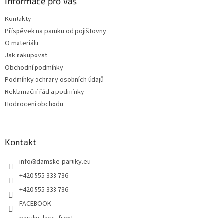
a
Informace pro Vás
t
Kontakty
í
Příspěvek na paruku od pojišťovny
O materiálu
Jak nakupovat
Obchodní podmínky
Podmínky ochrany osobních údajů
Reklamační řád a podmínky
Hodnocení obchodu
Kontakt
info
@
damske-paruky.eu
+420 555 333 736
+420 555 333 736
FACEBOOK
paruky_lace_front