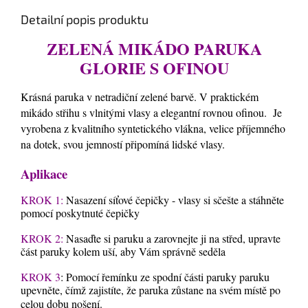
Detailní popis produktu
ZELENÁ MIKÁDO PARUKA
GLORIE S OFINOU
Krásná paruka v netradiční zelené barvě. V praktickém
mikádo střihu s vlnitými vlasy a elegantní rovnou ofinou. Je
vyrobena z kvalitního syntetického vlákna, velice příjemného
na dotek, svou jemností připomíná lidské vlasy.
Aplikace
KROK 1:
Nasazení síťové čepičky - vlasy si sčešte a stáhněte
pomocí poskytnuté čepičky
KROK 2:
Nasaďte si paruku a zarovnejte ji na střed, upravte
část paruky kolem uší, aby Vám správně seděla
KROK 3
: Pomocí řemínku ze spodní části paruky paruku
upevněte, čímž zajistíte, že paruka zůstane na svém místě po
celou dobu nošení.