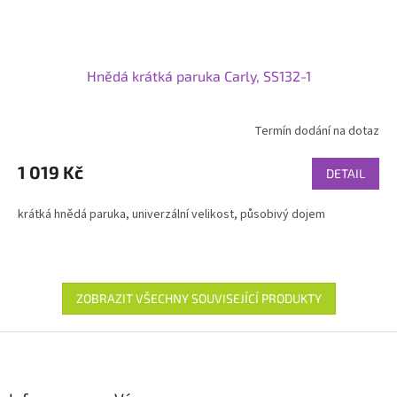
Hnědá krátká paruka Carly, SS132-1
Termín dodání na dotaz
1 019 Kč
DETAIL
krátká hnědá paruka, univerzální velikost, působivý dojem
ZOBRAZIT VŠECHNY SOUVISEJÍCÍ PRODUKTY
Z
á
p