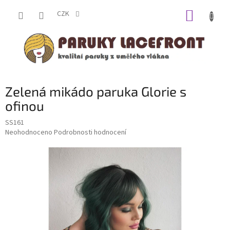
Přejít
NÁKUP
na
CZK
obsah
KOŠÍK
Zelená mikádo paruka Glorie s
ofinou
SS161
Průměrné
Neohodnoceno
Podrobnosti hodnocení
hodnocení
produktu
je
0,0
z
5
hvězdiček.