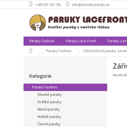
Přejít
+420 555 333 736
info@damske-paruky.eu
na
obsah
Paruky Fashion
Paruky Lace Front
Paruky z pr
Domů
Paruky Fashion
Zářivá blond paruka Jasmi
P
Záři
o
Přeskočit
s
Průměr
Neohod
Kategorie
kategorie
t
hodnoce
r
produkt
Paruky Fashion
a
je
Dlouhé paruky
0,0
n
z
Krátké paruky
n
5
í
Blond paruky
hvězdič
p
Hnědé paruky
a
Černé paruky