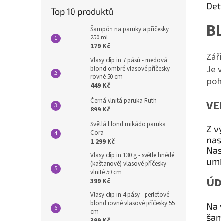
Det
Top 10 produktů
B
Šampón na paruky a příčesky
250 ml
179 Kč
Zář
Vlasy clip in 7 pásů - medová
Je 
blond ombré vlasové příčesky
rovné 50 cm
poh
449 Kč
Černá vlnitá paruka Ruth
VE
899 Kč
Světlá blond mikádo paruka
Z v
Cora
nas
1 299 Kč
Nas
Vlasy clip in 130 g - světle hnědé
umí
(kaštanové) vlasové příčesky
vlnité 50 cm
ÚD
399 Kč
Vlasy clip in 4 pásy - perleťové
blond rovné vlasové příčesky 55
Na 
cm
šam
399 Kč