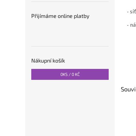
- s
Přijímáme online platby
- n
Nákupní košík
0
KS /
0 KČ
Souvi