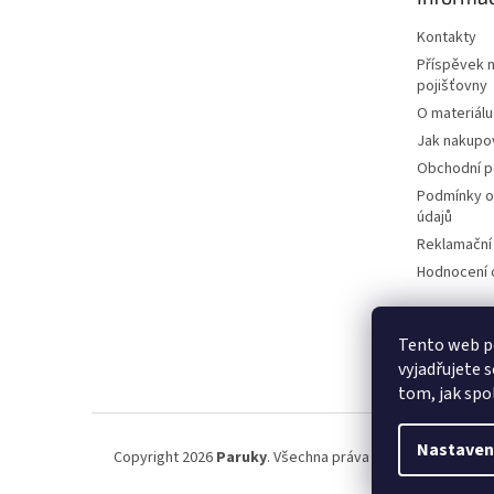
í
Kontakty
Příspěvek 
pojišťovny
O materiálu
Jak nakupo
Obchodní 
Podmínky o
údajů
Reklamační
Hodnocení
Tento web p
vyjadřujete s
tom, jak spo
Nastaven
Copyright 2026
Paruky
. Všechna práva vyhrazena.