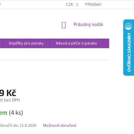
U
JAK NAKUPOVAT
OBCHODNÍ PODMÍNKY
CZK
Přihlášení
PODMÍNKY OCHRANY
NÁKUPNÍ
Prázdný košík
KOŠÍK
Doplňky pro paruky
Návod a péče o paruku
Příspěvek na 
9 Kč
 Kč bez DPH
dem
(4 ks)
oručit do:
11.8.2026
Možnosti doručení