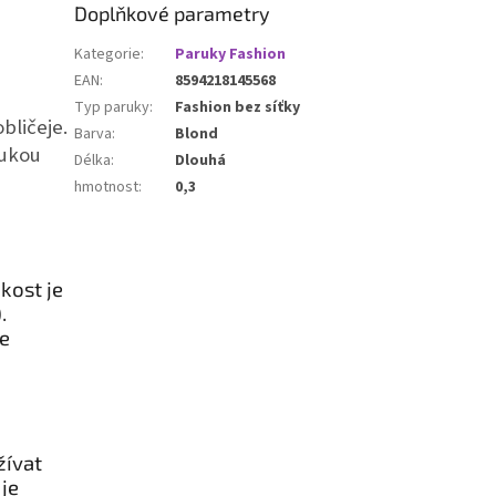
Doplňkové parametry
Kategorie
:
Paruky Fashion
EAN
:
8594218145568
Typ paruky
:
Fashion bez síťky
bličeje.
Barva
:
Blond
rukou
Délka
:
Dlouhá
hmotnost
:
0,3
kost je
.
je
žívat
je