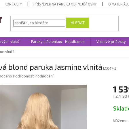
KONTAKTY
PŘÍSPĚVEK NA PARUKU OD POJIŠŤOVNY
O MATERIÁL
HLEDAT
avých vlasů
Paruky s čelenkou - Headbands
Vlasové příčesky
ne vlnitá
vá blond paruka Jasmine vlnitá
LC047-1
né
noceno
Podrobnosti hodnocení
ní
1 53
u
1 271,90
Měrná
Skla
cena:
ek.
Můžeme d