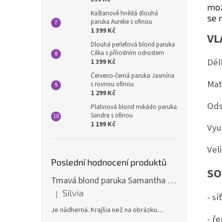
mož
Kaštanově hnědá dlouhá
se 
paruka Aurelie s ofinou
1 399 Kč
VL
Dlouhá perleťová blond paruka
Cilka s přírodním odrostem
Dél
1 399 Kč
Červeno-černá paruka Jasmína
Mat
s rovnou ofinou
1 299 Kč
Ods
Platinová blond mikádo paruka
Sandra s ofinou
1 199 Kč
Využ
Veli
Poslední hodnocení produktů
SO
Tmavá blond paruka Samantha s melíry
Silvia
|
- s
Hodnocení produktu je 5 z 5 hvězdiček.
Je nádherná. Krajšia než na obrázku....
- ř