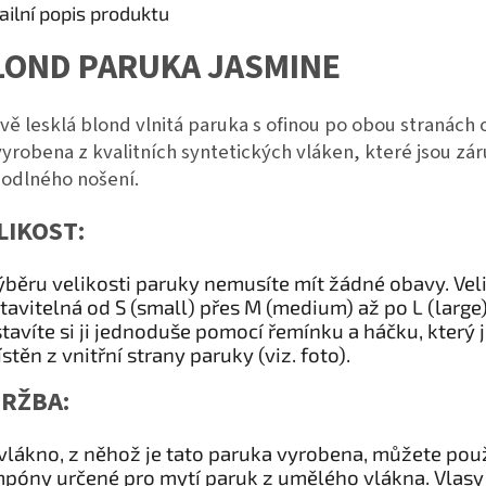
ailní popis produktu
LOND PARUKA JASMINE
ivě lesklá blond vlnitá paruka s ofinou po obou stranách o
vyrobena z kvalitních syntetických vláken, které jsou zá
odlného nošení.
LIKOST:
ýběru velikosti paruky nemusíte mít žádné obavy. Veli
tavitelná od S (small) přes M (medium) až po L (large)
tavíte si ji jednoduše pomocí řemínku a háčku, který 
stěn z vnitřní strany paruky (viz. foto).
RŽBA:
vlákno, z něhož je tato paruka vyrobena, můžete pou
póny určené pro mytí paruk z umělého vlákna. Vlasy 