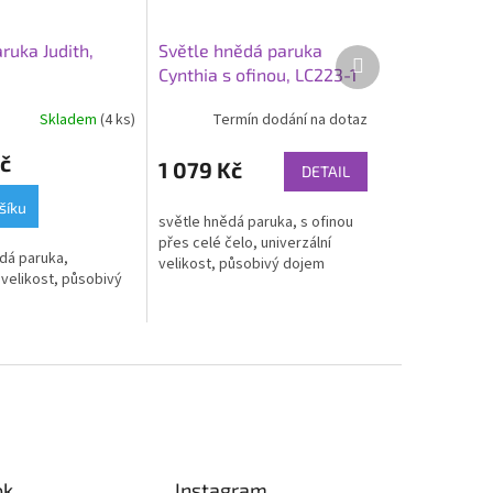
ruka Judith,
Světle hnědá paruka
Další
Cynthia s ofinou, LC223-1
produkt
Skladem
(4 ks)
Termín dodání na dotaz
č
1 079 Kč
DETAIL
šíku
světle hnědá paruka, s ofinou
přes celé čelo, univerzální
dá paruka,
velikost, působivý dojem
 velikost, působivý
ok
Instagram