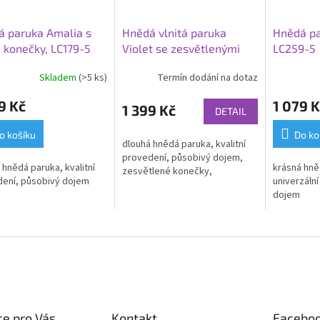
 paruka Amalia s
Hnědá vlnitá paruka
Hnědá pa
 konečky, LC179-5
Violet se zesvětlenými
LC259-5
konečky
Skladem
(>5 ks)
Termín dodání na dotaz
Průměrné
hodnocení
9 Kč
1 079 K
produktu
1 399 Kč
DETAIL
je
5,0
o košíku
Do ko
dlouhá hnědá paruka, kvalitní
z
provedení, působivý dojem,
5
 hnědá paruka, kvalitní
krásná hně
zesvětlené konečky,
hvězdiček.
ení, působivý dojem
univerzální
dojem
e pro Vás
Kontakt
Facebo