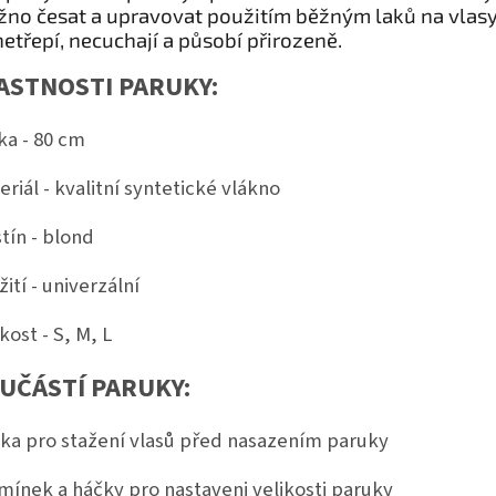
no česat a upravovat použitím běžným laků na vlasy
netřepí, necuchají a působí přirozeně.
ASTNOSTI PARUKY:
ka - 80 cm
eriál - kvalitní syntetické vlákno
tín - blond
ití - univerzální
kost - S, M, L
UČÁSTÍ PARUKY:
íťka pro stažení vlasů před nasazením paruky
emínek a háčky pro nastaveni velikosti paruky