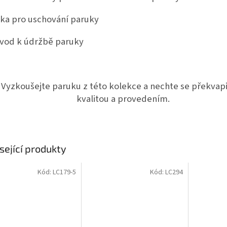
íťka pro uschování paruky
ávod k údržbě paruky
Vyzkoušejte paruku z této kolekce a nechte se překvapit
kvalitou a provedením.
sející produkty
Kód:
LC179-5
Kód:
LC294