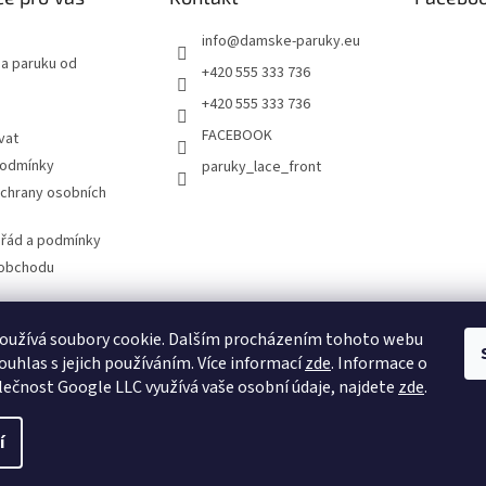
info
@
damske-paruky.eu
na paruku od
+420 555 333 736
+420 555 333 736
FACEBOOK
vat
podmínky
paruky_lace_front
chrany osobních
 řád a podmínky
 obchodu
oužívá soubory cookie. Dalším procházením tohoto webu
www.damske-paruky.eu
ouhlas s jejich používáním. Více informací
zde
. Informace o
lečnost Google LLC využívá vaše osobní údaje, najdete
zde
.
í