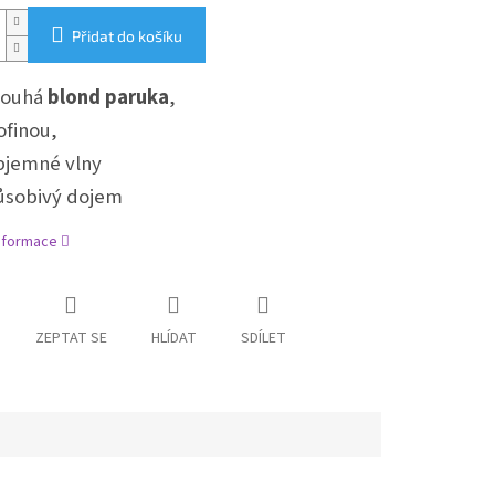
Přidat do košíku
louhá
blond paruka
,
ofinou,
bjemné vlny
ůsobivý dojem
informace
ZEPTAT SE
HLÍDAT
SDÍLET