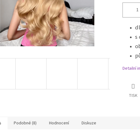
d
s 
o
p
Detailní 
TISK
s
Podobné (8)
Hodnocení
Diskuze