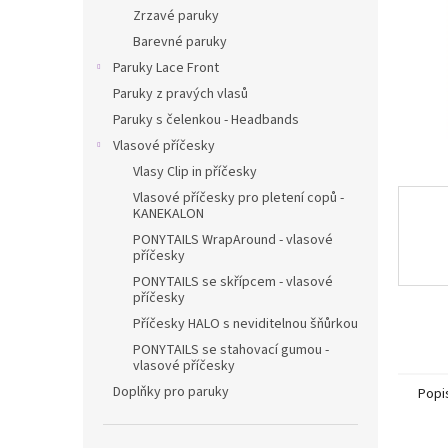
n
Zrzavé paruky
e
Barevné paruky
l
Paruky Lace Front
Paruky z pravých vlasů
Paruky s čelenkou - Headbands
Vlasové příčesky
Vlasy Clip in příčesky
Vlasové příčesky pro pletení copů -
KANEKALON
PONYTAILS WrapAround - vlasové
příčesky
PONYTAILS se skřípcem - vlasové
příčesky
Příčesky HALO s neviditelnou šňůrkou
PONYTAILS se stahovací gumou -
vlasové příčesky
Doplňky pro paruky
Popi