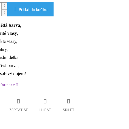
Přidat do košíku
ědá barva,
nité vlasy,
sklé vlasy,
líry,
řední délka,
řivá barva,
sobivý dojem!
informace
ZEPTAT SE
HLÍDAT
SDÍLET