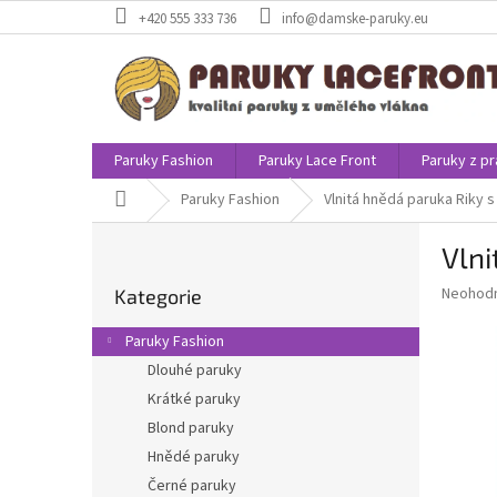
Přejít
+420 555 333 736
info@damske-paruky.eu
na
obsah
Paruky Fashion
Paruky Lace Front
Paruky z pr
Domů
Paruky Fashion
Vlnitá hnědá paruka Riky 
P
Vlni
o
Přeskočit
s
Průměr
Neohod
Kategorie
kategorie
t
hodnoce
r
produkt
Paruky Fashion
a
je
Dlouhé paruky
0,0
n
z
Krátké paruky
n
5
í
Blond paruky
hvězdič
p
Hnědé paruky
a
Černé paruky