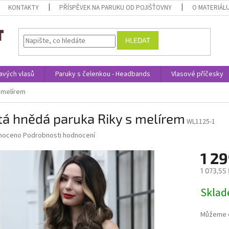
KONTAKTY
PŘÍSPĚVEK NA PARUKU OD POJIŠŤOVNY
O MATERIÁL
HLEDAT
avých vlasů
Paruky s čelenkou - Headbands
Vlasové příčesky
s melírem
tá hnědá paruka Riky s melírem
WL1125-1
né
noceno
Podrobnosti hodnocení
ní
1 29
u
1 073,55
Měrná
Skla
cena:
ek.
Můžeme d