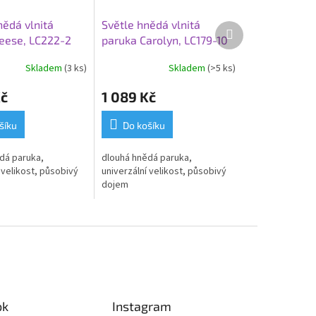
ědá vlnitá
Světle hnědá vlnitá
Další
eese, LC222-2
paruka Carolyn, LC179-10
produkt
Skladem
(3 ks)
Skladem
(>5 ks)
Kč
1 089 Kč
šíku
Do košíku
dá paruka,
dlouhá hnědá paruka,
 velikost, působivý
univerzální velikost, působivý
dojem
ok
Instagram