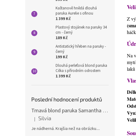
Veli
Kaštanově hnědá dlouhá
paruka Aurelie s ofinou
Z vý
1 399 Kč
(sma
Plastový stojánek na paruky 34
háčk
cm - černý
189 Kč
Údr
Antistatický hřeben na paruky -
černý
Na v
199 Kč
mytí
Dlouhá perleťová blond paruka
laků
Cilka s přírodním odrostem
1 399 Kč
Vla
Dél
Mate
Poslední hodnocení produktů
Odst
Tmavá blond paruka Samantha s melíry
Využ
Silvia
|
Veli
Hodnocení produktu je 5 z 5 hvězdiček.
Je nádherná. Krajšia než na obrázku....
Sou