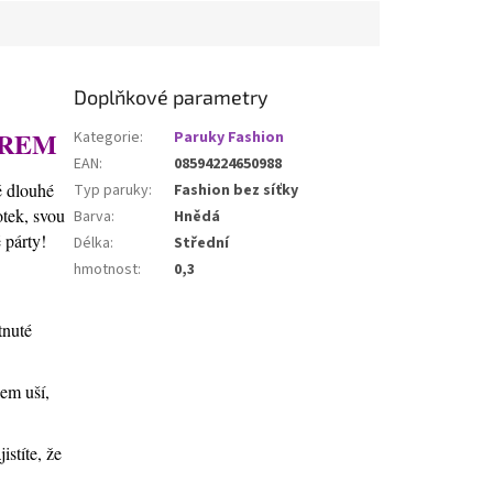
Doplňkové parametry
ÍREM
Kategorie
:
Paruky Fashion
EAN
:
08594224650988
ě dlouhé
Typ paruky
:
Fashion bez síťky
otek, svou
Barva
:
Hnědá
 párty!
Délka
:
Střední
hmotnost
:
0,3
tnuté
lem uší,
stíte, že