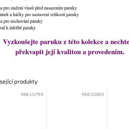
ťka pro stažení vlasů před nasazením paruky
mínek a háčky pro nastaveni velikosti paruky
ťka pro uschování paruky
vod k údržbě paruky
Vyzkoušejte paruku z této kolekce a nechte
překvapit její kvalitou a provedením.
sející produkty
Kód:
LC179-5
Kód:
LC242-5