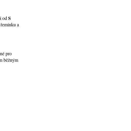
S
ná od
í řemínku a
ené pro
tím běžným