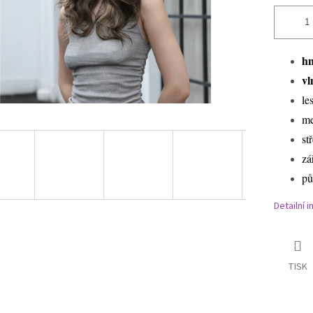
hn
vl
le
me
st
zá
pů
Detailní 
TISK