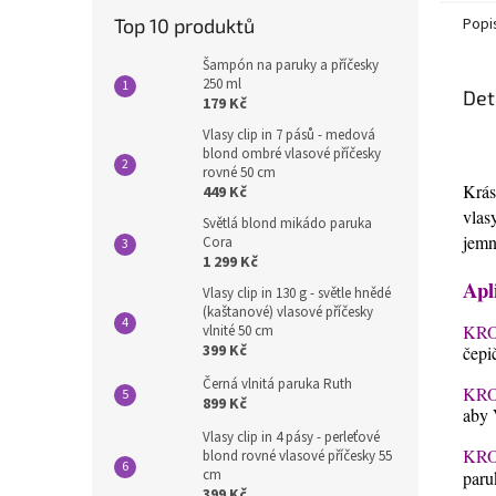
Top 10 produktů
Popi
Šampón na paruky a příčesky
250 ml
Det
179 Kč
Vlasy clip in 7 pásů - medová
blond ombré vlasové příčesky
rovné 50 cm
Krás
449 Kč
vlas
Světlá blond mikádo paruka
jemn
Cora
1 299 Kč
Apl
Vlasy clip in 130 g - světle hnědé
(kaštanové) vlasové příčesky
KRO
vlnité 50 cm
399 Kč
čepi
Černá vlnitá paruka Ruth
KRO
899 Kč
aby 
Vlasy clip in 4 pásy - perleťové
KRO
blond rovné vlasové příčesky 55
cm
paru
399 Kč