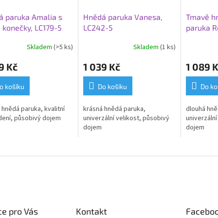
 paruka Amalia s
Hnědá paruka Vanesa,
Tmavě hn
 konečky, LC179-5
LC242-5
paruka R
Skladem
(>5 ks)
Skladem
(1 ks)
9 Kč
1 039 Kč
1 089 
o košíku
Do košíku
Do ko
 hnědá paruka, kvalitní
krásná hnědá paruka,
dlouhá hně
ení, působivý dojem
univerzální velikost, působivý
univerzální
dojem
dojem
e pro Vás
Kontakt
Facebo