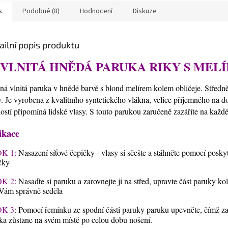
s
Podobné (8)
Hodnocení
Diskuze
ailní popis produktu
VLNITÁ HNĚDÁ PARUKA RIKY S MEL
ná vlnitá paruka v hnědé barvě s blond melírem kolem obličeje. Středn
y. Je vyrobena z kvalitního syntetického vlákna, velice příjemného na d
ostí připomíná lidské vlasy. S touto parukou zaručeně zazáříte na každé
ikace
K 1:
Nasazení síťové čepičky - vlasy si sčešte a stáhněte pomocí posky
čky
K 2:
Nasaďte si paruku a zarovnejte ji na střed, upravte část paruky ko
Vám správně seděla
K 3
: Pomocí řemínku ze spodní části paruky paruku upevněte, čímž zaji
ka zůstane na svém místě po celou dobu nošení.