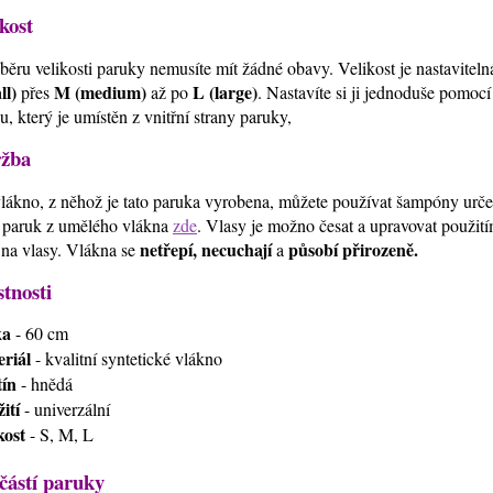
kost
běru velikosti paruky nemusíte mít žádné obavy. Velikost je nastavitel
ll)
M (medium)
L (large)
přes
až po
. Nastavíte si ji jednoduše pomoc
u, který je umístěn z vnitřní strany paruky,
žba
lákno, z něhož je tato paruka vyrobena, můžete používat šampóny urč
 paruk z umělého vlákna
zde
. Vlasy je možno česat a upravovat použi
netřepí, necuchají
působí přirozeně.
 na vlasy. Vlákna se
a
stnosti
ka
- 60 cm
riál
- kvalitní syntetické vlákno
ín
- hnědá
ití
- univerzální
kost
- S, M, L
částí paruky