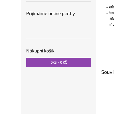
- sí
- ře
Přijímáme online platby
- sí
- ná
Nákupní košík
0
KS /
0 KČ
Souvi