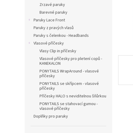
n
Zrzavé paruky
e
Barevné paruky
l
Paruky Lace Front
Paruky z pravých vlasů
Paruky s čelenkou - Headbands
Vlasové příčesky
Vlasy Clip in příčesky
Vlasové příčesky pro pletení copů -
KANEKALON
PONYTAILS WrapAround - vlasové
příčesky
PONYTAILS se skřípcem - vlasové
příčesky
Příčesky HALO s neviditelnou šňůrkou
PONYTAILS se stahovací gumou -
vlasové příčesky
Doplňky pro paruky