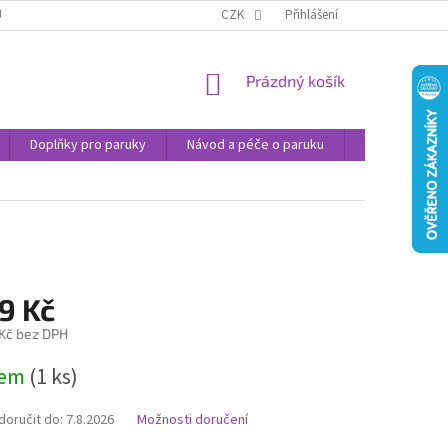
U
JAK NAKUPOVAT
OBCHODNÍ PODMÍNKY
CZK
Přihlášení
PODMÍNKY OCHRANY
NÁKUPNÍ
Prázdný košík
KOŠÍK
Doplňky pro paruky
Návod a péče o paruku
Příspěvek na 
9 Kč
 Kč bez DPH
dem
(1 ks)
oručit do:
7.8.2026
Možnosti doručení