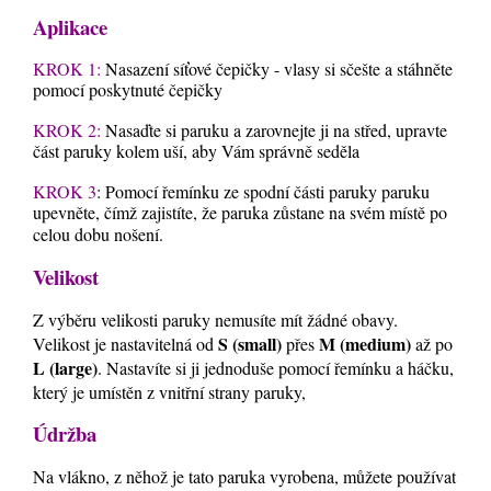
Aplikace
KROK 1:
Nasazení síťové čepičky - vlasy si sčešte a stáhněte
pomocí poskytnuté čepičky
KROK 2:
Nasaďte si paruku a zarovnejte ji na střed, upravte
část paruky kolem uší, aby Vám správně seděla
KROK 3
: Pomocí řemínku ze spodní části paruky paruku
upevněte, čímž zajistíte, že paruka zůstane na svém místě po
celou dobu nošení.
Velikost
Z výběru velikosti paruky nemusíte mít žádné obavy.
S (small)
M (medium)
Velikost je nastavitelná od
přes
až po
L (large)
. Nastavíte si ji jednoduše pomocí řemínku a háčku,
který je umístěn z vnitřní strany paruky,
Údržba
Na vlákno, z něhož je tato paruka vyrobena, můžete používat