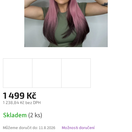
1 499 Kč
1 238,84 Kč bez DPH
Měrná
Skladem
(2 ks)
cena:
Můžeme doručit do:
11.8.2026
Možnosti doručení