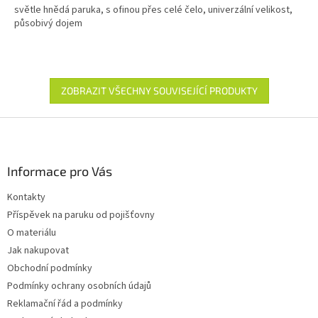
světle hnědá paruka, s ofinou přes celé čelo, univerzální velikost,
působivý dojem
ZOBRAZIT VŠECHNY SOUVISEJÍCÍ PRODUKTY
Z
á
p
a
Informace pro Vás
t
Kontakty
í
Příspěvek na paruku od pojišťovny
O materiálu
Jak nakupovat
Obchodní podmínky
Podmínky ochrany osobních údajů
Reklamační řád a podmínky