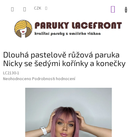
Přejít
NÁKUP
na
CZK
obsah
KOŠÍK
Dlouhá pastelově růžová paruka
Nicky se šedými kořínky a konečky
LC2130-1
Průměrné
Neohodnoceno
Podrobnosti hodnocení
hodnocení
produktu
je
0,0
z
5
hvězdiček.