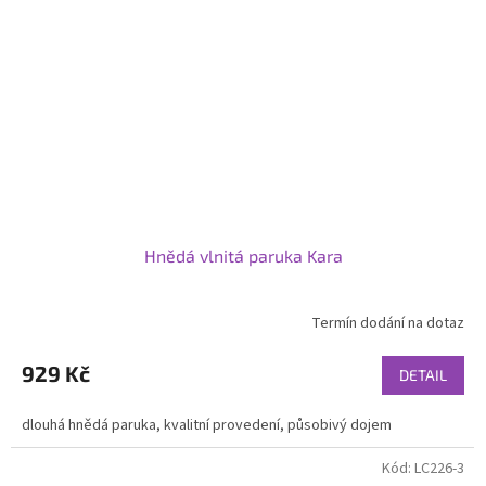
Hnědá vlnitá paruka Kara
Termín dodání na dotaz
929 Kč
DETAIL
dlouhá hnědá paruka, kvalitní provedení, působivý dojem
Kód:
LC226-3