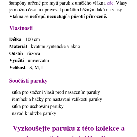
šampóny určené pro mytí paruk z umělého vlákna
zde
. Vlasy
je možno česat a upravovat použitím běžným laků na vlasy.
netřepí, necuchají
působí přirozeně.
Vlákna se
a
Vlastnosti
Délka
- 100 cm
Materiál
- kvalitní syntetické vlákno
Odstín
- růžová
Využití
- univerzální
Velikost
- S, M, L
Součástí paruky
- síťka pro stažení vlasů před nasazením paruky
- řemínek a háčky pro nastaveni velikosti paruky
- síťka pro uschování paruky
- návod k údržbě paruky
Vyzkoušejte paruku z této kolekce a