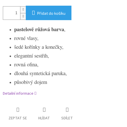
Přidat do košíku
pastelově růžová barva
,
rovné vlasy,
šedé kořínky a konečky,
elegantní sestřih,
rovná ofina,
dlouhá syntetická paruka,
působivý dojem
Detailní informace
ZEPTAT SE
HLÍDAT
SDÍLET