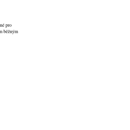
ené pro
tím běžným