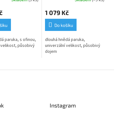
Skladem
(3 ks)
Skladem
(>5 ks)
č
1 079 Kč
šíku
Do košíku
á paruka, s ofinou,
dlouhá hnědá paruka,
 velikost, působivý
univerzální velikost, působivý
dojem
ok
Instagram