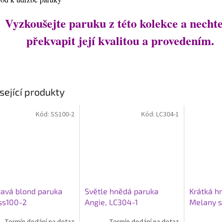
Vyzkoušejte paruku z této kolekce a nechte
překvapit její kvalitou a provedením.
sející produkty
Kód:
SS100-2
Kód:
LC304-1
avá blond paruka
Světle hnědá paruka
Krátká h
 ss100-2
Angie, LC304-1
Melany s