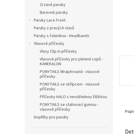
n
Zrzavé paruky
e
Barevné paruky
l
Paruky Lace Front
Paruky z pravých vlasů
Paruky s čelenkou - Headbands
Vlasové příčesky
Vlasy Clip in příčesky
Vlasové příčesky pro pletení copů -
KANEKALON
PONYTAILS WrapAround - vlasové
příčesky
PONYTAILS se skřípcem - vlasové
příčesky
Příčesky HALO s neviditelnou šňůrkou
PONYTAILS se stahovací gumou -
vlasové příčesky
Popi
Doplňky pro paruky
Det