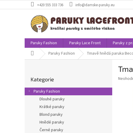
Přejít
+420 555 333 736
info@damske-paruky.eu
na
obsah
Paruky Fashion
Paruky Lace Front
Paruky z pr
Domů
Paruky Fashion
Tmavě hnědá paruka Bec
P
Tma
o
Přeskočit
s
Průměr
Neohod
Kategorie
kategorie
t
hodnoce
r
produkt
Paruky Fashion
a
je
Dlouhé paruky
0,0
n
z
Krátké paruky
n
5
í
Blond paruky
hvězdič
p
Hnědé paruky
a
Černé paruky