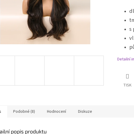
d
t
s
vl
p
Detailní 
TISK
s
Podobné (8)
Hodnocení
Diskuze
ailní popis produktu