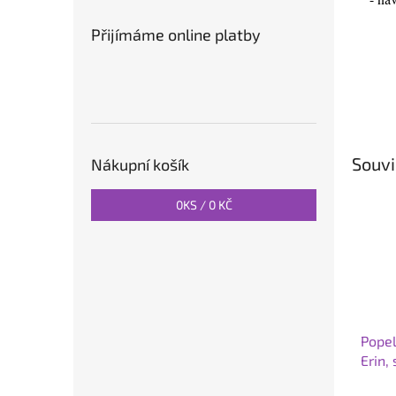
Přijímáme online platby
Souvi
Nákupní košík
0
KS /
0 KČ
Popel
Erin,