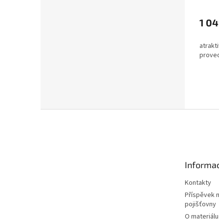
1 04
atrakti
proved
Z
á
p
a
t
Informac
í
Kontakty
Příspěvek 
pojišťovny
O materiálu