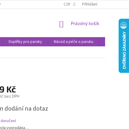
U
JAK NAKUPOVAT
OBCHODNÍ PODMÍNKY
CZK
Přihlášení
PODMÍNKY OCHRANY
NÁKUPNÍ
Prázdný košík
KOŠÍK
Doplňky pro paruky
Návod a péče o paruku
Příspěvek na 
9 Kč
 Kč bez DPH
n dodání na dotaz
 doručení
byla vyprodána…