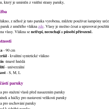
u, který je umístěn z vnitřní strany paruky,
žba
lákno, z něhož je tato paruka vyrobena, můžete používat šampóny urč
 paruk z umělého vlákna
zde
. Vlasy je možno česat a upravovat použi
netřepí, necuchají
působí přirozeně.
 na vlasy. Vlákna se
a
stnosti
ka
- 90 cm
riál
- kvalitní syntetické vlákno
ín
-tmavě hnědá
ití
- univerzální
kost
- S, M, L
částí paruky
ťka pro stažení vlasů před nasazením paruky
mínek a háčky pro nastaveni velikosti paruky
ťka pro uschování paruky
vod k údržbě paruky