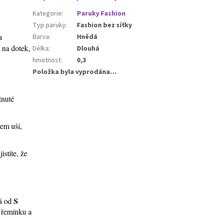
Kategorie
:
Paruky Fashion
Typ paruky
:
Fashion bez síťky
a
Barva
:
Hnědá
 na dotek,
Délka
:
Dlouhá
hmotnost
:
0,3
Položka byla vyprodána…
tnuté
lem uší,
stíte, že
S
ná od
í řemínku a