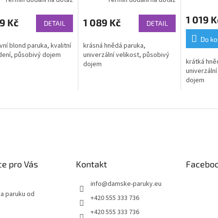
Termín dodání na dotaz
Termín dodání na dotaz
1 019 K
9 Kč
1 089 Kč
DETAIL
DETAIL
Do ko
vní blond paruka, kvalitní
krásná hnědá paruka,
ení, působivý dojem
univerzální velikost, působivý
krátká hněd
dojem
univerzální
dojem
e pro Vás
Kontakt
Facebo
info
@
damske-paruky.eu
na paruku od
+420 555 333 736
+420 555 333 736