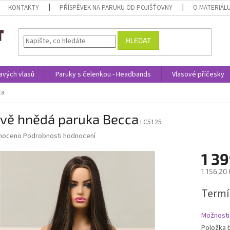
KONTAKTY
PŘÍSPĚVEK NA PARUKU OD POJIŠŤOVNY
O MATERIÁL
HLEDAT
avých vlasů
Paruky s čelenkou - Headbands
Vlasové příčesky
ca
vě hnědá paruka Becca
LC5125
né
noceno
Podrobnosti hodnocení
ní
1 39
u
1 156,20
Měrná
Termí
cena:
ek.
Možnosti
Položka 