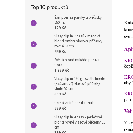
Top 10 produktů
Šampón na paruky a příčesky
Krás
250 ml
179 Kč
kon
svou
Vlasy clip in 7 pásů - medová
blond ombré vlasové příčesky
rovné 50 cm
Apl
449 Kč
KRO
Světlá blond mikádo paruka
Cora
čepi
1 299 Kč
KRO
Vlasy clip in 130 g - světle hnědé
aby 
(kaštanové) vlasové příčesky
vlnité 50 cm
KRO
399 Kč
paru
Černá vlnitá paruka Ruth
899 Kč
Veli
Vlasy clip in 4 pásy - perleťové
Z vý
blond rovné vlasové příčesky 55
cm
(sma
399 Kč