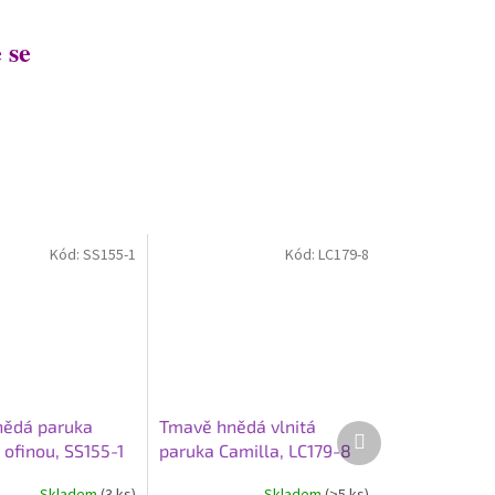
 se
Kód:
SS155-1
Kód:
LC179-8
nědá paruka
Tmavě hnědá vlnitá
Další
 ofinou, SS155-1
paruka Camilla, LC179-8
produkt