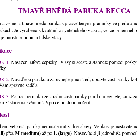
TMAVĚ HNĚDÁ PARUKA BECCA
ná zvlněná tmavě hnědá paruka s prosvětlenými pramínky ve předu a n
ečkách.
Je vyrobena z kvalitního syntetického vlákna, velice příjemného
 jemností připomíná lidské vlasy.
ikace
K 1:
Nasazení síťové čepičky - vlasy si sčešte a stáhněte pomocí posky
čky
K 2:
Nasaďte si paruku a zarovnejte ji na střed, upravte část paruky ko
Vám správně seděla
K 3
: Pomocí řemínku ze spodní části paruky paruku upevněte, čímž zaji
ka zůstane na svém místě po celou dobu nošení.
kost
běru velikosti paruky nemusíte mít žádné obavy. Velikost je nastavitel
ll)
M (medium)
L (large)
přes
až po
. Nastavíte si ji jednoduše pomoc