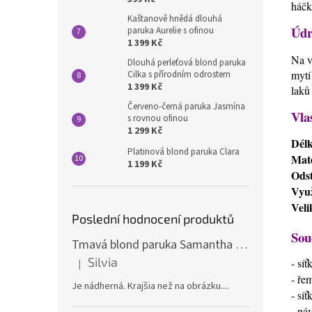
háčk
Kaštanově hnědá dlouhá
Údr
paruka Aurelie s ofinou
1 399 Kč
Na v
Dlouhá perleťová blond paruka
mytí
Cilka s přírodním odrostem
1 399 Kč
laků
Červeno-černá paruka Jasmína
Vla
s rovnou ofinou
1 299 Kč
Dél
Platinová blond paruka Clara
Mate
1 199 Kč
Odst
Využ
Veli
Poslední hodnocení produktů
Sou
Tmavá blond paruka Samantha s melíry
Silvia
- sí
|
Hodnocení produktu je 5 z 5 hvězdiček.
- ře
Je nádherná. Krajšia než na obrázku....
- sí
- ná