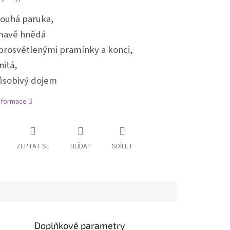
louhá paruka,
mavě hnědá
 prosvětlenými pramínky a konci,
nitá,
ůsobivý dojem
informace
ZEPTAT SE
HLÍDAT
SDÍLET
Doplňkové parametry