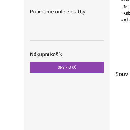
- ře
Přijímáme online platby
- sí
- ná
Nákupní košík
0
KS /
0 KČ
Souvi