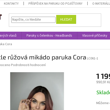
KONTAKTY
PŘÍSPĚVEK NA PARUKU OD POJIŠŤOVNY
O MATERIÁL
HLEDAT
avých vlasů
Paruky s čelenkou - Headbands
Vlasové příčesky
uka Cora
tle růžová mikádo paruka Cora
LC061-1
né
noceno
Podrobnosti hodnocení
ní
1 19
u
990,91 K
Měrná
Skla
cena:
ek.
Můžeme d