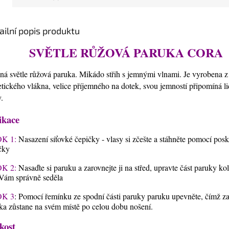
ailní popis produktu
SVĚTLE RŮŽOVÁ PARUKA CORA
ná světle růžová paruka. Mikádo střih s jemnými vlnami. Je vyrobena z
etického vlákna, velice příjemného na dotek, svou jemností připomíná l
y.
ikace
K 1:
Nasazení síťovké čepičky - vlasy si zčešte a stáhněte pomocí pos
čky
K 2:
Nasaďte si paruku a zarovnejte ji na střed, upravte část paruky ko
Vám správně seděla
K 3
: Pomocí řemínku ze spodní části paruky paruku upevněte, čímž zaji
ka zůstane na svém místě po celou dobu nošení.
kost