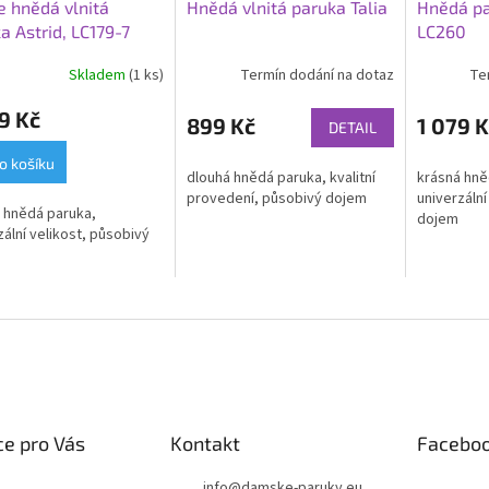
e hnědá vlnitá
Hnědá vlnitá paruka Talia
Hnědá pa
a Astrid, LC179-7
LC260
Skladem
(1 ks)
Termín dodání na dotaz
Te
9 Kč
899 Kč
1 079 K
DETAIL
o košíku
dlouhá hnědá paruka, kvalitní
krásná hně
provedení, působivý dojem
univerzální
 hnědá paruka,
dojem
zální velikost, působivý
e pro Vás
Kontakt
Facebo
info
@
damske-paruky.eu