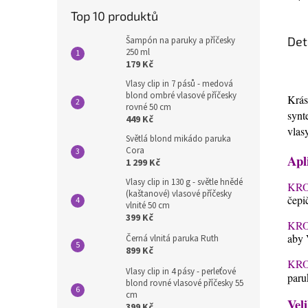
Top 10 produktů
Det
Šampón na paruky a příčesky
250 ml
179 Kč
Vlasy clip in 7 pásů - medová
blond ombré vlasové příčesky
Krás
rovné 50 cm
synt
449 Kč
vlas
Světlá blond mikádo paruka
Cora
Apl
1 299 Kč
Vlasy clip in 130 g - světle hnědé
KRO
(kaštanové) vlasové příčesky
čepi
vlnité 50 cm
399 Kč
KRO
aby 
Černá vlnitá paruka Ruth
899 Kč
KRO
Vlasy clip in 4 pásy - perleťové
paru
blond rovné vlasové příčesky 55
cm
Veli
399 Kč