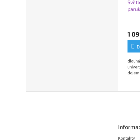
Světl
paruk
1 09
D
dlouhá
univer
dojem
Z
á
p
a
t
Informac
í
Kontakty