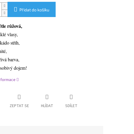
Přidat do košíku
ětle růžová,
sklé vlasy,
kádo střih,
nité,
řivá barva,
sobivý dojem!
informace
ZEPTAT SE
HLÍDAT
SDÍLET