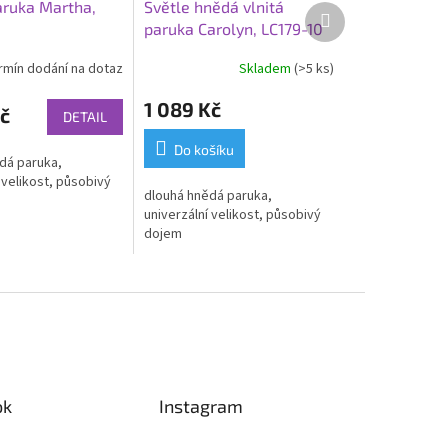
ruka Martha,
Světle hnědá vlnitá
Další
paruka Carolyn, LC179-10
produkt
rmín dodání na dotaz
Skladem
(>5 ks)
1 089 Kč
č
DETAIL
Do košíku
dá paruka,
 velikost, působivý
dlouhá hnědá paruka,
univerzální velikost, působivý
dojem
ok
Instagram