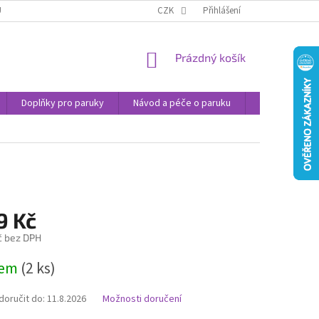
U
JAK NAKUPOVAT
OBCHODNÍ PODMÍNKY
CZK
Přihlášení
PODMÍNKY OCHRANY
NÁKUPNÍ
Prázdný košík
KOŠÍK
Doplňky pro paruky
Návod a péče o paruku
Příspěvek na 
9 Kč
č bez DPH
dem
(2 ks)
oručit do:
11.8.2026
Možnosti doručení