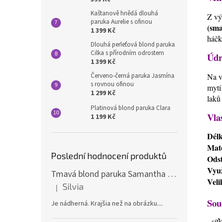
Kaštanově hnědá dlouhá
Z vý
paruka Aurelie s ofinou
(sma
1 399 Kč
háčk
Dlouhá perleťová blond paruka
Cilka s přírodním odrostem
Údr
1 399 Kč
Červeno-černá paruka Jasmína
Na v
s rovnou ofinou
mytí
1 299 Kč
laků
Platinová blond paruka Clara
Vla
1 199 Kč
Dél
Mate
Poslední hodnocení produktů
Odst
Využ
Tmavá blond paruka Samantha s melíry
Veli
Silvia
|
Hodnocení produktu je 5 z 5 hvězdiček.
Sou
Je nádherná. Krajšia než na obrázku....
- sí