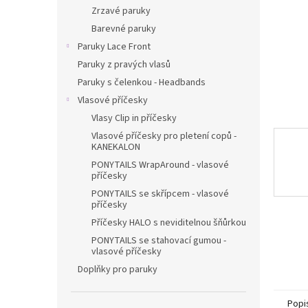
n
Zrzavé paruky
e
Barevné paruky
l
Paruky Lace Front
Paruky z pravých vlasů
Paruky s čelenkou - Headbands
Vlasové příčesky
Vlasy Clip in příčesky
Vlasové příčesky pro pletení copů -
KANEKALON
PONYTAILS WrapAround - vlasové
příčesky
PONYTAILS se skřípcem - vlasové
příčesky
Příčesky HALO s neviditelnou šňůrkou
PONYTAILS se stahovací gumou -
vlasové příčesky
Doplňky pro paruky
Popi