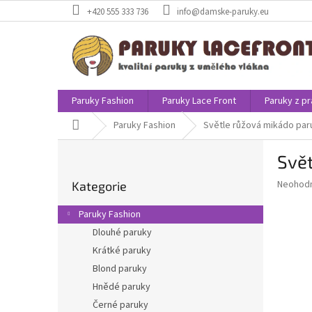
Přejít
+420 555 333 736
info@damske-paruky.eu
na
obsah
Paruky Fashion
Paruky Lace Front
Paruky z pr
Domů
Paruky Fashion
Světle růžová mikádo par
P
Svě
o
Přeskočit
s
Průměr
Neohod
Kategorie
kategorie
t
hodnoce
r
produkt
Paruky Fashion
a
je
Dlouhé paruky
0,0
n
z
Krátké paruky
n
5
í
Blond paruky
hvězdič
p
Hnědé paruky
a
Černé paruky