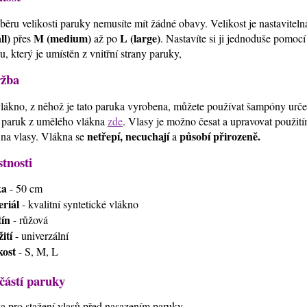
běru velikosti paruky nemusíte mít žádné obavy. Velikost je nastavitel
ll)
M (medium)
L (large)
přes
až po
. Nastavíte si ji jednoduše pomoc
u, který je umístěn z vnitřní strany paruky,
žba
lákno, z něhož je tato paruka vyrobena, můžete používat šampóny urč
 paruk z umělého vlákna
zde
. Vlasy je možno česat a upravovat použi
netřepí, necuchají
působí přirozeně.
 na vlasy. Vlákna se
a
stnosti
ka
- 50 cm
riál
- kvalitní syntetické vlákno
ín
- růžová
ití
- univerzální
kost
- S, M, L
částí paruky
ťka pro stažení vlasů před nasazením paruky