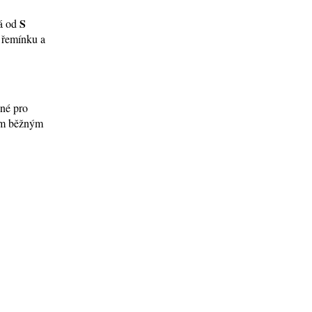
S
ná od
í řemínku a
ené pro
tím běžným