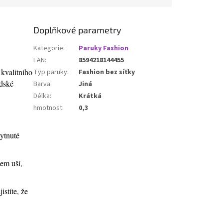
Doplňkové parametry
Kategorie
:
Paruky Fashion
EAN
:
8594218144455
 kvalitního
Typ paruky
:
Fashion bez síťky
idské
Barva
:
Jiná
Délka
:
Krátká
hmotnost
:
0,3
kytnuté
lem uší,
stíte, že