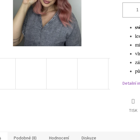
sv
le
mi
vl
zá
pů
Detailní 
TISK
s
Podobné (8)
Hodnocení
Diskuze