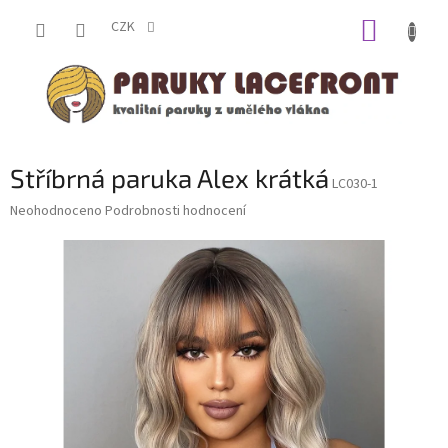
Přejít
NÁKUP
na
CZK
obsah
KOŠÍK
Stříbrná paruka Alex krátká
LC030-1
Průměrné
Neohodnoceno
Podrobnosti hodnocení
hodnocení
produktu
je
0,0
z
5
hvězdiček.