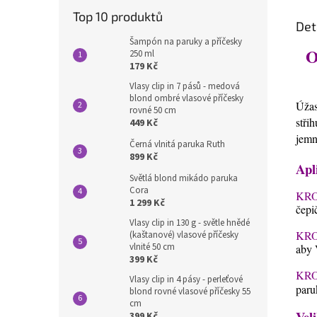
Top 10 produktů
Det
Šampón na paruky a příčesky
O
250 ml
179 Kč
Vlasy clip in 7 pásů - medová
blond ombré vlasové příčesky
Úžas
rovné 50 cm
stři
449 Kč
jemn
Černá vlnitá paruka Ruth
899 Kč
Apl
Světlá blond mikádo paruka
Cora
KRO
1 299 Kč
čepi
Vlasy clip in 130 g - světle hnědé
KRO
(kaštanové) vlasové příčesky
vlnité 50 cm
aby 
399 Kč
KRO
Vlasy clip in 4 pásy - perleťové
paru
blond rovné vlasové příčesky 55
cm
Veli
399 Kč