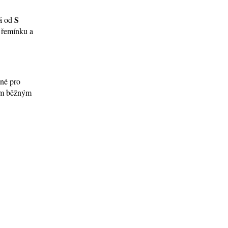
S
ná od
í řemínku a
ené pro
tím běžným