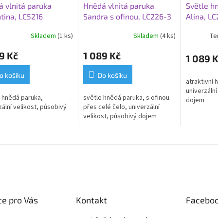
 vlnitá paruka
Hnědá vlnitá paruka
Světle h
tina, LC5216
Sandra s ofinou, LC226-3
Alina, LC
Skladem
(1 ks)
Skladem
(4 ks)
Te
9 Kč
1 089 Kč
1 089 
o košíku
Do košíku
atraktivní 
univerzální
 hnědá paruka,
světle hnědá paruka, s ofinou
dojem
zální velikost, působivý
přes celé čelo, univerzální
velikost, působivý dojem
e pro Vás
Kontakt
Facebo