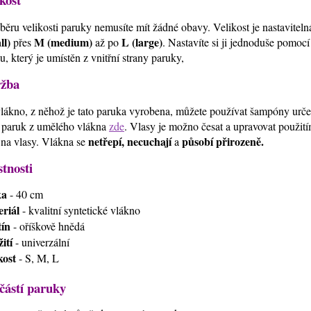
běru velikosti paruky nemusíte mít žádné obavy. Velikost je nastavitel
ll)
M (medium)
L (large)
přes
až po
. Nastavíte si ji jednoduše pomoc
u, který je umístěn z vnitřní strany paruky,
žba
lákno, z něhož je tato paruka vyrobena, můžete používat šampóny urč
 paruk z umělého vlákna
zde
. Vlasy je možno česat a upravovat použi
netřepí, necuchají
působí přirozeně.
 na vlasy. Vlákna se
a
stnosti
ka
- 40 cm
riál
- kvalitní syntetické vlákno
ín
- oříškově hnědá
ití
- univerzální
kost
- S, M, L
částí paruky