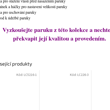
ťka pro stažení vlasů před nasazením paruky
mínek a háčky pro nastaveni velikosti paruky
ťka pro uschování paruky
vod k údržbě paruky
Vyzkoušejte paruku z této kolekce a nechte
překvapit její kvalitou a provedením.
sející produkty
Kód:
LC5216-1
Kód:
LC226-3