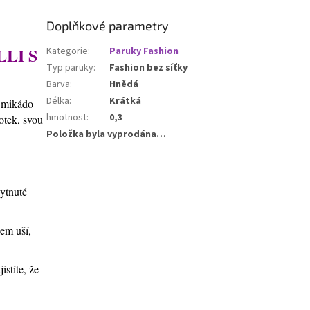
Doplňkové parametry
LI S
Kategorie
:
Paruky Fashion
Typ paruky
:
Fashion bez síťky
Barva
:
Hnědá
Délka
:
Krátká
v mikádo
hmotnost
:
0,3
otek, svou
Položka byla vyprodána…
kytnuté
lem uší,
stíte, že