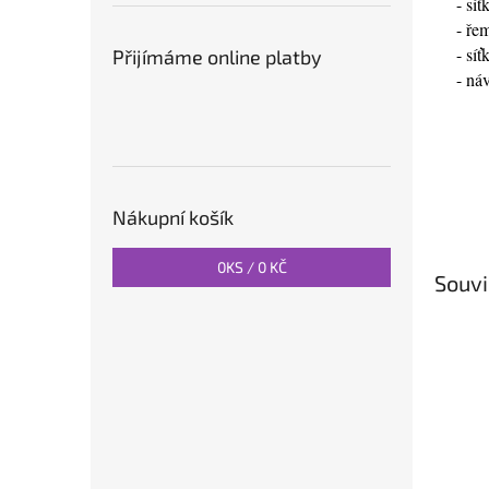
- sí
- ře
- sí
Přijímáme online platby
- ná
Nákupní košík
0
KS /
0 KČ
Souvi