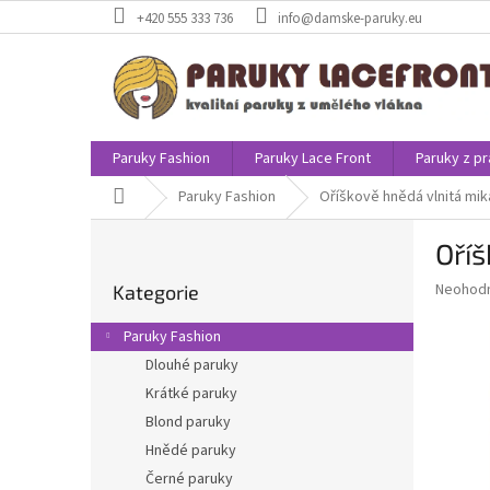
Přejít
+420 555 333 736
info@damske-paruky.eu
na
obsah
Paruky Fashion
Paruky Lace Front
Paruky z pr
Domů
Paruky Fashion
Oříškově hnědá vlnitá miká
P
Oříš
o
Přeskočit
s
Průměr
Neohod
Kategorie
kategorie
t
hodnoce
r
produkt
Paruky Fashion
a
je
Dlouhé paruky
0,0
n
z
Krátké paruky
n
5
í
Blond paruky
hvězdič
p
Hnědé paruky
a
Černé paruky