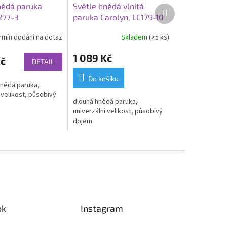
nědá paruka
Světle hnědá vlnitá
Další
277-3
paruka Carolyn, LC179-10
produkt
rmín dodání na dotaz
Skladem
(>5 ks)
1 089 Kč
Kč
DETAIL
Do košíku
hnědá paruka,
 velikost, působivý
dlouhá hnědá paruka,
univerzální velikost, působivý
dojem
ok
Instagram