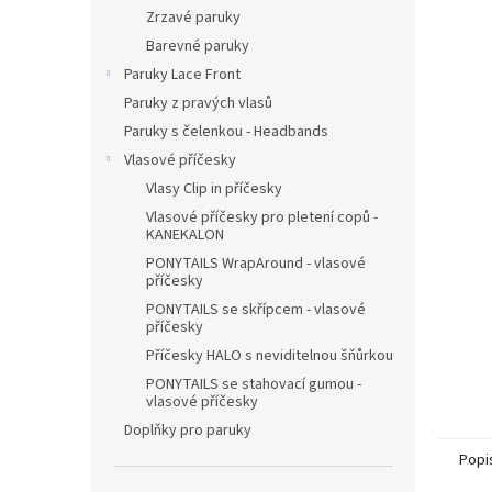
n
Zrzavé paruky
e
Barevné paruky
l
Paruky Lace Front
Paruky z pravých vlasů
Paruky s čelenkou - Headbands
Vlasové příčesky
Vlasy Clip in příčesky
Vlasové příčesky pro pletení copů -
KANEKALON
PONYTAILS WrapAround - vlasové
příčesky
PONYTAILS se skřípcem - vlasové
příčesky
Příčesky HALO s neviditelnou šňůrkou
PONYTAILS se stahovací gumou -
vlasové příčesky
Doplňky pro paruky
Popi