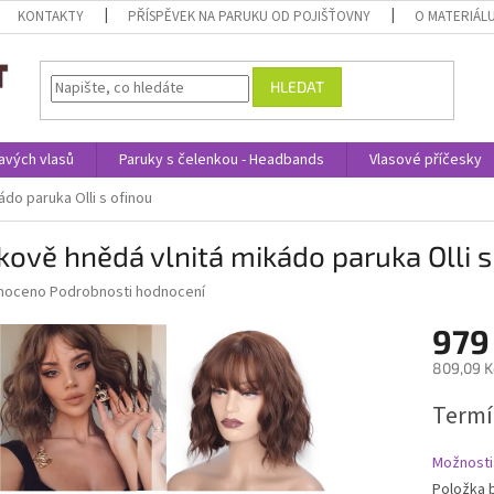
KONTAKTY
PŘÍSPĚVEK NA PARUKU OD POJIŠŤOVNY
O MATERIÁL
HLEDAT
avých vlasů
Paruky s čelenkou - Headbands
Vlasové příčesky
do paruka Olli s ofinou
kově hnědá vlnitá mikádo paruka Olli s
né
noceno
Podrobnosti hodnocení
ní
979
u
809,09 K
Měrná
Termí
cena:
ek.
Možnosti
Položka 