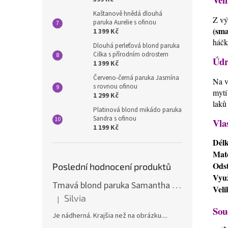
Kaštanově hnědá dlouhá
Z vý
paruka Aurelie s ofinou
(sma
1 399 Kč
háčk
Dlouhá perleťová blond paruka
Cilka s přírodním odrostem
Údr
1 399 Kč
Červeno-černá paruka Jasmína
Na v
s rovnou ofinou
mytí
1 299 Kč
laků
Platinová blond mikádo paruka
Sandra s ofinou
Vla
1 199 Kč
Dél
Mate
Odst
Poslední hodnocení produktů
Využ
Tmavá blond paruka Samantha s melíry
Veli
Silvia
|
Hodnocení produktu je 5 z 5 hvězdiček.
Sou
Je nádherná. Krajšia než na obrázku....