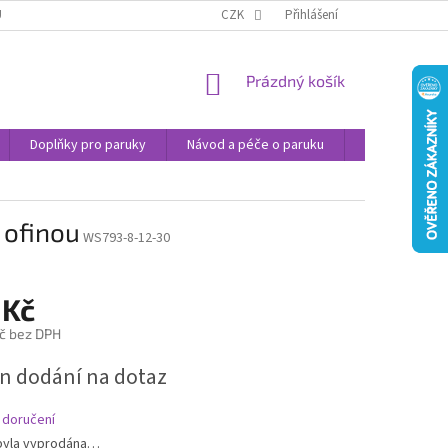
U
JAK NAKUPOVAT
OBCHODNÍ PODMÍNKY
CZK
Přihlášení
PODMÍNKY OCHRANY
NÁKUPNÍ
Prázdný košík
KOŠÍK
Doplňky pro paruky
Návod a péče o paruku
Příspěvek na 
 ofinou
WS793-8-12-30
 Kč
č bez DPH
n dodání na dotaz
 doručení
byla vyprodána…