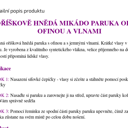
ailní popis produktu
ŘÍŠKOVĚ HNĚDÁ MIKÁDO PARUKA OL
OFINOU A VLNAMI
ná oříšková hnědá paruka s ofinou a s jemnými vlnami. Krátké vlasy 
hu. Je vyrobena z kvalitního syntetického vlákna, velice příjemného na d
ostí připomíná lidské vlasy.
ikace
K 1:
Nasazení síťovké čepičky - vlasy si zčešte a stáhněte pomocí pos
čky
K 2:
Nasaďte si paruku a zarovnejte ji na střed, upravte část paruky ko
Vám správně seděla
K 3
: Pomocí řemínku ze spodní části paruky paruku upevněte, čímž zaji
ka zůstane na svém místě po celou dobu nošení.
kost