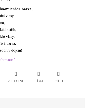
íškově hnědá barva,
nité vlasy,
ina,
kádo střih,
sklé vlasy,
řivá barva,
sobivý dojem!
informace
ZEPTAT SE
HLÍDAT
SDÍLET