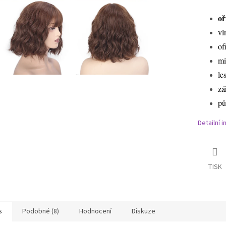
oř
vl
of
mi
le
zá
pů
Detailní 
TISK
s
Podobné (8)
Hodnocení
Diskuze