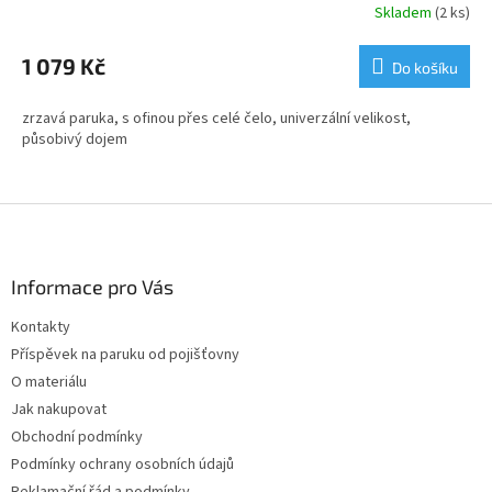
Skladem
(2 ks)
1 079 Kč
Do košíku
zrzavá paruka, s ofinou přes celé čelo, univerzální velikost,
působivý dojem
Z
á
p
a
Informace pro Vás
t
Kontakty
í
Příspěvek na paruku od pojišťovny
O materiálu
Jak nakupovat
Obchodní podmínky
Podmínky ochrany osobních údajů