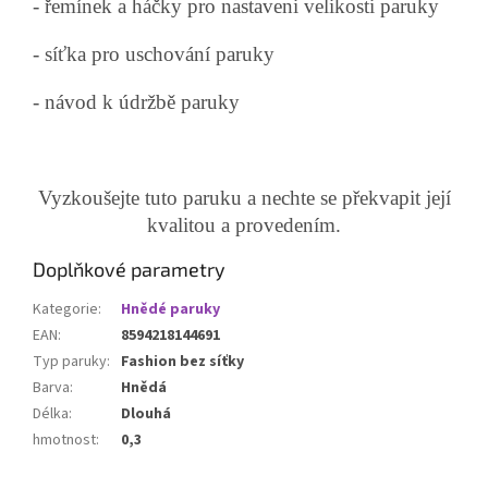
- řemínek a háčky pro nastaveni velikosti paruky
- síťka pro uschování paruky
- návod k údržbě paruky
Vyzkoušejte tuto paruku a nechte se překvapit její
kvalitou a provedením.
Doplňkové parametry
Kategorie
:
Hnědé paruky
EAN
:
8594218144691
Typ paruky
:
Fashion bez síťky
Barva
:
Hnědá
Délka
:
Dlouhá
hmotnost
:
0,3