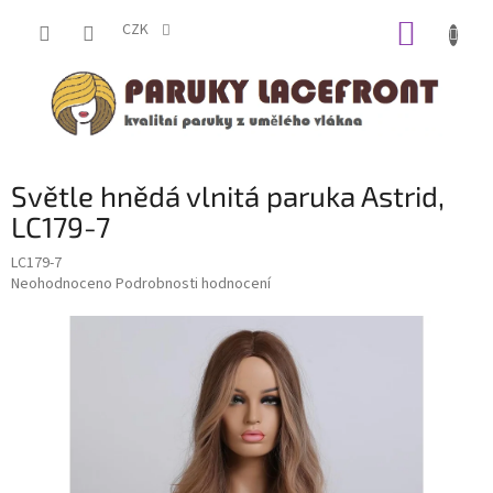
Přejít
NÁKUP
na
CZK
obsah
KOŠÍK
Světle hnědá vlnitá paruka Astrid,
LC179-7
LC179-7
Průměrné
Neohodnoceno
Podrobnosti hodnocení
hodnocení
produktu
je
0,0
z
5
hvězdiček.