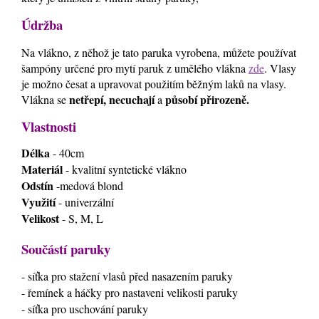
Údržba
Na vlákno, z něhož je tato paruka vyrobena, můžete používat
šampóny určené pro mytí paruk z umělého vlákna
zde
. Vlasy
je možno česat a upravovat použitím běžným laků na vlasy.
netřepí, necuchají
působí přirozeně.
Vlákna se
a
Vlastnosti
Délka
- 40cm
Materiál
- kvalitní syntetické vlákno
Odstín
-medová blond
Využití
- univerzální
Velikost
- S, M, L
Součástí paruky
- síťka pro stažení vlasů před nasazením paruky
- řemínek a háčky pro nastaveni velikosti paruky
- síťka pro uschování paruky