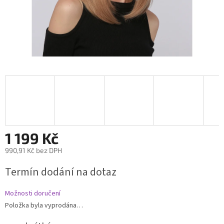
1 199 Kč
990,91 Kč bez DPH
Měrná
Termín dodání na dotaz
cena:
Možnosti doručení
Položka byla vyprodána…