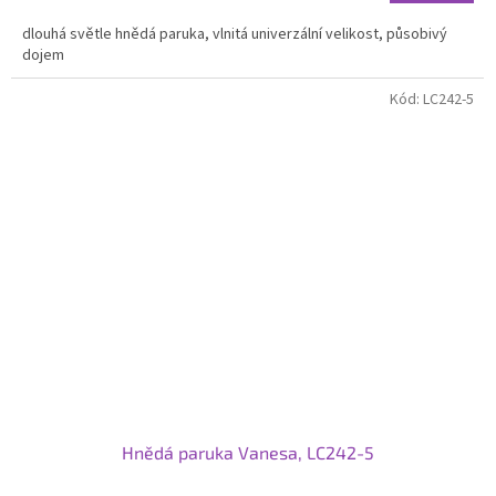
dlouhá světle hnědá paruka, vlnitá univerzální velikost, působivý
dojem
Kód:
LC242-5
Hnědá paruka Vanesa, LC242-5