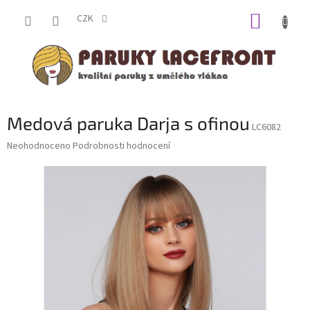
Přejít
NÁKUP
na
CZK
obsah
KOŠÍK
Medová paruka Darja s ofinou
LC6082
Průměrné
Neohodnoceno
Podrobnosti hodnocení
hodnocení
produktu
je
0,0
z
5
hvězdiček.