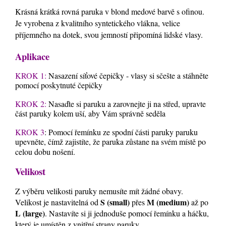
Krásná krátká rovná paruka v blond medové barvě s ofinou.
Je vyrobena z kvalitního syntetického vlákna, velice
příjemného na dotek, svou jemností připomíná lidské vlasy.
Aplikace
KROK 1:
Nasazení síťové čepičky - vlasy si sčešte a stáhněte
pomocí poskytnuté čepičky
KROK 2:
Nasaďte si paruku a zarovnejte ji na střed, upravte
část paruky kolem uší, aby Vám správně seděla
KROK 3
: Pomocí řemínku ze spodní části paruky paruku
upevněte, čímž zajistíte, že paruka zůstane na svém místě po
celou dobu nošení.
Velikost
Z výběru velikosti paruky nemusíte mít žádné obavy.
S (small)
M (medium)
Velikost je nastavitelná od
přes
až po
L (large)
. Nastavíte si ji jednoduše pomocí řemínku a háčku,
který je umístěn z vnitřní strany paruky,