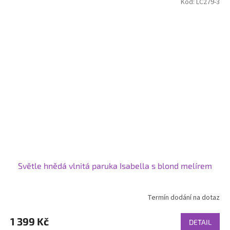
Kód:
LC279-3
Světle hnědá vlnitá paruka Isabella s blond melírem
Termín dodání na dotaz
1 399 Kč
DETAIL