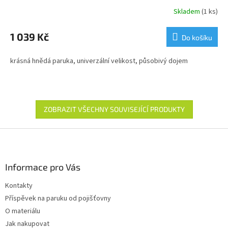
Skladem
(1 ks)
1 039 Kč
Do košíku
krásná hnědá paruka, univerzální velikost, působivý dojem
ZOBRAZIT VŠECHNY SOUVISEJÍCÍ PRODUKTY
Z
á
p
a
Informace pro Vás
t
Kontakty
í
Příspěvek na paruku od pojišťovny
O materiálu
Jak nakupovat