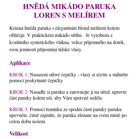
HNĚDÁ MIKÁDO PARUKA
LOREN S MELÍREM
Krásná hnědá paruka s elegantním blond melírem kolem
obličeje. V praktickém mikádo střihu. Je vyrobena z
kvalitního syntetického vlákna, velice příjemného na dotek,
svou jemností připomíná lidské vlasy.
Aplikace
KROK 1:
Nasazení síťové čepičky - vlasy si sčešte a stáhněte
pomocí poskytnuté čepičky
KROK 2:
Nasaďte si paruku a zarovnejte ji na střed, upravte
část paruky kolem uší, aby Vám správně seděla
KROK 3
: Pomocí řemínku ze spodní části paruky paruku
upevněte, čímž zajistíte, že paruka zůstane na svém místě po
celou dobu nošení.
Velikost