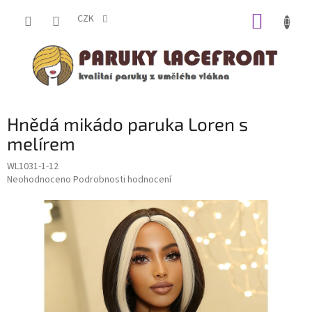
Přejít
NÁKUP
na
CZK
obsah
KOŠÍK
Hnědá mikádo paruka Loren s
melírem
WL1031-1-12
Průměrné
Neohodnoceno
Podrobnosti hodnocení
hodnocení
produktu
je
0,0
z
5
hvězdiček.