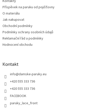
Kontakty
í
Příspěvek na paruku od pojišťovny
O materiálu
Jak nakupovat
Obchodní podmínky
Podmínky ochrany osobních údajů
Reklamační řád a podmínky
Hodnocení obchodu
Kontakt
info
@
damske-paruky.eu
+420 555 333 736
+420 555 333 736
FACEBOOK
paruky_lace_front