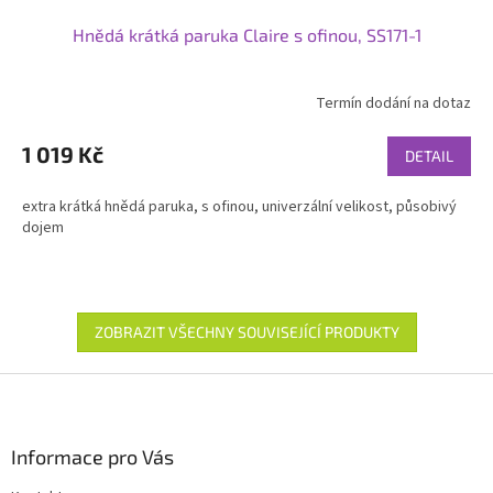
Hnědá krátká paruka Claire s ofinou, SS171-1
Termín dodání na dotaz
1 019 Kč
DETAIL
extra krátká hnědá paruka, s ofinou, univerzální velikost, působivý
dojem
ZOBRAZIT VŠECHNY SOUVISEJÍCÍ PRODUKTY
Z
á
p
a
Informace pro Vás
t