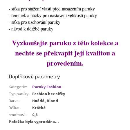
- síťka pro stažení vlasů před nasazením paruky
- řemínek a háčky pro nastaveni velikosti paruky
- síťka pro uschování paruky
- návod k údržbě paruky
Vyzkoušejte paruku z této kolekce a
nechte se překvapit její kvalitou a
provedením.
Doplňkové parametry
Kategorie
:
Paruky Fashion
Typ paruky
:
Fashion bez síťky
Barva
:
Hnědá, Blond
Délka
:
Krátká
hmotnost
:
0,3
Položka byla vyprodána…