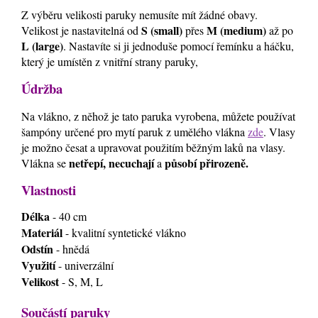
Z výběru velikosti paruky nemusíte mít žádné obavy.
S (small)
M (medium)
Velikost je nastavitelná od
přes
až po
L (large)
. Nastavíte si ji jednoduše pomocí řemínku a háčku,
který je umístěn z vnitřní strany paruky,
Údržba
Na vlákno, z něhož je tato paruka vyrobena, můžete používat
šampóny určené pro mytí paruk z umělého vlákna
zde
. Vlasy
je možno česat a upravovat použitím běžným laků na vlasy.
netřepí, necuchají
působí přirozeně.
Vlákna se
a
Vlastnosti
Délka
- 40 cm
Materiál
- kvalitní syntetické vlákno
Odstín
- hnědá
Využití
- univerzální
Velikost
- S, M, L
Součástí paruky