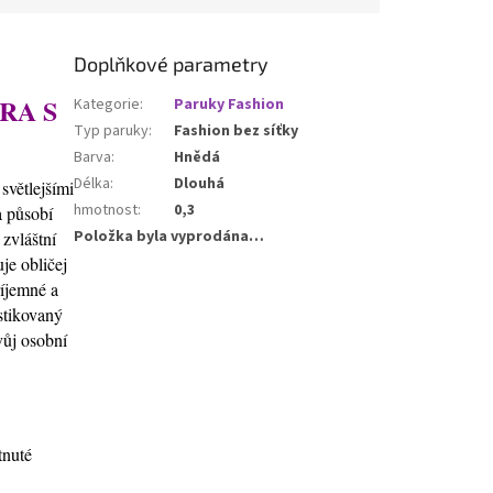
Doplňkové parametry
RA S
Kategorie
:
Paruky Fashion
Typ paruky
:
Fashion bez síťky
Barva
:
Hnědá
Délka
:
Dlouhá
světlejšími
hmotnost
:
0,3
a působí
Položka byla vyprodána…
 zvláštní
je obličej
říjemné a
stikovaný
vůj osobní
tnuté