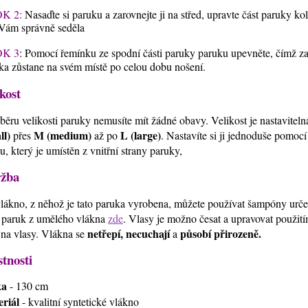
K 2:
Nasaďte si paruku a zarovnejte ji na střed, upravte část paruky ko
Vám správně seděla
K 3
: Pomocí řemínku ze spodní části paruky paruku upevněte, čímž zaji
ka zůstane na svém místě po celou dobu nošení.
kost
běru velikosti paruky nemusíte mít žádné obavy. Velikost je nastavitel
ll)
M (medium)
L (large)
přes
až po
. Nastavíte si ji jednoduše pomoc
u, který je umístěn z vnitřní strany paruky,
žba
lákno, z něhož je tato paruka vyrobena, můžete používat šampóny urč
 paruk z umělého vlákna
zde
. Vlasy je možno česat a upravovat použi
netřepí, necuchají
působí přirozeně.
 na vlasy. Vlákna se
a
stnosti
ka
- 130 cm
riál
- kvalitní syntetické vlákno