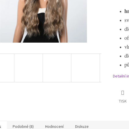
h
sv
dl
of
vl
dl
p
Detailní 
TISK
s
Podobné (8)
Hodnocení
Diskuze