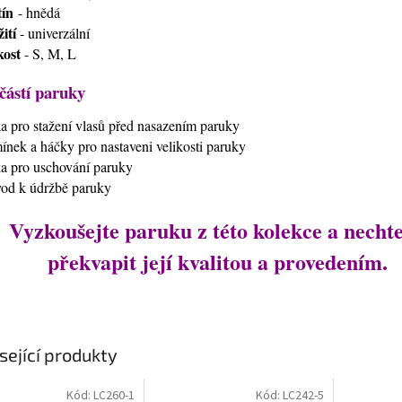
ín
- hnědá
ití
- univerzální
kost
- S, M, L
částí paruky
ťka pro stažení vlasů před nasazením paruky
mínek a háčky pro nastaveni velikosti paruky
ťka pro uschování paruky
vod k údržbě paruky
Vyzkoušejte paruku z této kolekce a nechte
překvapit její kvalitou a provedením.
sející produkty
Kód:
LC260-1
Kód:
LC242-5