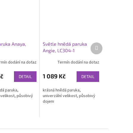
ruka Anaya,
Světle hnědá paruka
Další
Angie, LC304-1
produkt
rmín dodání na dotaz
Termín dodání na dotaz
Kč
1 089 Kč
DETAIL
DETAIL
dá paruka,
krásná hnědá paruka,
 velikost, působivý
univerzální velikost, působivý
dojem