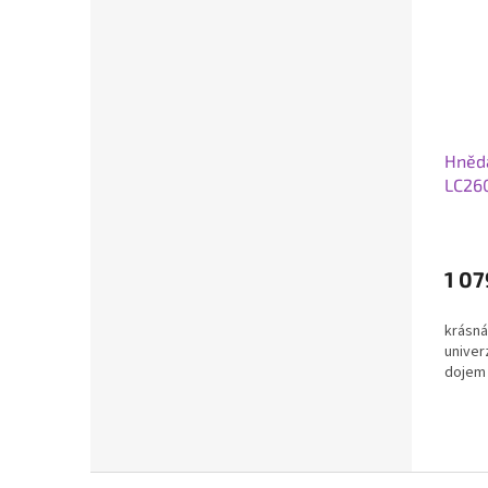
Hněd
LC26
1 07
krásná
univer
dojem
Z