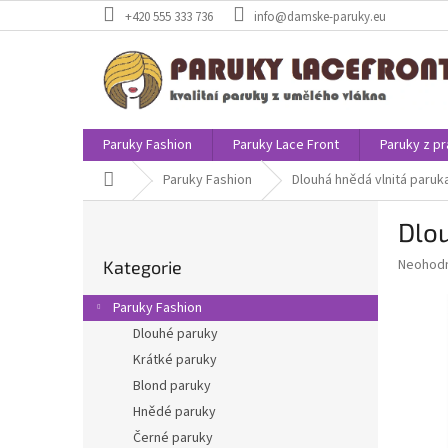
Přejít
+420 555 333 736
info@damske-paruky.eu
na
obsah
Paruky Fashion
Paruky Lace Front
Paruky z pr
Domů
Paruky Fashion
Dlouhá hnědá vlnitá paru
P
Dlo
o
Přeskočit
s
Průměr
Neohod
Kategorie
kategorie
t
hodnoce
r
produkt
Paruky Fashion
a
je
Dlouhé paruky
0,0
n
z
Krátké paruky
n
5
í
Blond paruky
hvězdič
p
Hnědé paruky
a
Černé paruky