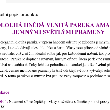
ailní popis produktu
DLOUHÁ HNĚDÁ VLNITÁ PARUKA AMA
JEMNÝMI SVĚTLÝMI PRAMENY
 elegantní dlouhá paruka v teplém hnědém odstínu je zdobena jemnými 
eny, které dodávají účesu hloubku a šarm. Vlasy jsou přirozeně vlnité 
e nedbale, což z ní činí ideální volbu jak pro každodenní nošení, tak pro
ežitosti. Paruka je doplněna rovným, hustým ofinou, která perfektně rámu
idává na osobitosti. Díky lehké a pohodlné konstrukci je nošení velmi p
ozené. Jemné melírované prameny krásně odrážejí světlo a vytvářejí sofi
ed. S touto parukou si můžete být jistí, že vždy zaujmete a podtrhnete s
ikace
K 1:
Nasazení síťové čepičky - vlasy si sčešte a stáhněte pomocí posky
čky