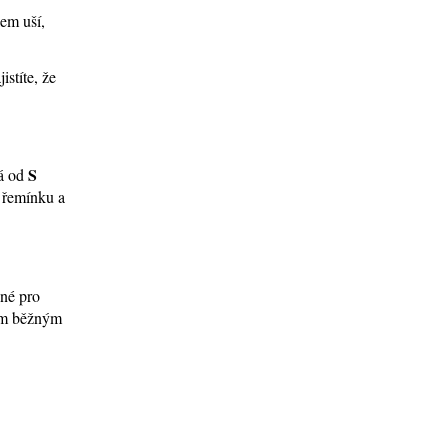
lem uší,
stíte, že
S
ná od
í řemínku a
ené pro
tím běžným