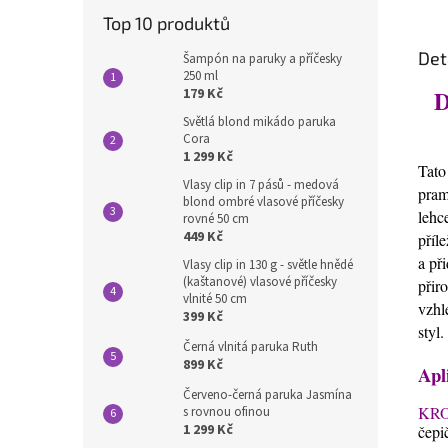
Top 10 produktů
Det
Šampón na paruky a příčesky
250 ml
179 Kč
Světlá blond mikádo paruka
Cora
1 299 Kč
Tato
Vlasy clip in 7 pásů - medová
pram
blond ombré vlasové příčesky
lehc
rovné 50 cm
449 Kč
příl
a př
Vlasy clip in 130 g - světle hnědé
(kaštanové) vlasové příčesky
přir
vlnité 50 cm
vzhl
399 Kč
styl.
Černá vlnitá paruka Ruth
899 Kč
Apl
Červeno-černá paruka Jasmína
KRO
s rovnou ofinou
1 299 Kč
čepi