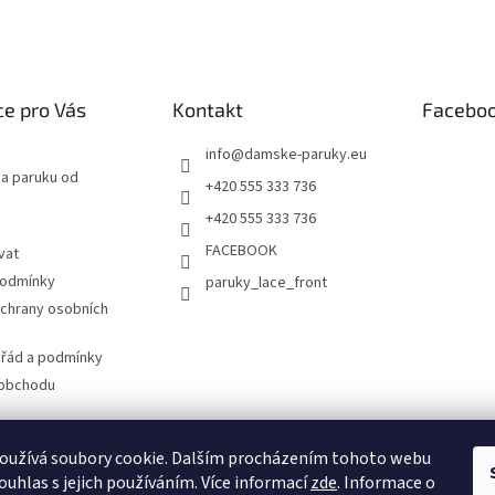
e pro Vás
Kontakt
Facebo
info
@
damske-paruky.eu
na paruku od
+420 555 333 736
+420 555 333 736
FACEBOOK
vat
podmínky
paruky_lace_front
chrany osobních
 řád a podmínky
 obchodu
oužívá soubory cookie. Dalším procházením tohoto webu
www.damske-paruky.eu
ouhlas s jejich používáním. Více informací
zde
. Informace o