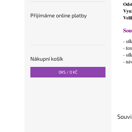
Odst
Využ
Přijímáme online platby
Veli
Sou
- sí
- ře
- sí
Nákupní košík
- ná
0
KS /
0 KČ
Souvi