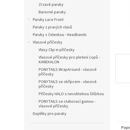
n
Zrzavé paruky
e
Barevné paruky
l
Paruky Lace Front
Paruky z pravých vlasů
Paruky s čelenkou - Headbands
Vlasové příčesky
Vlasy Clip in příčesky
Vlasové příčesky pro pletení copů -
KANEKALON
PONYTAILS WrapAround - vlasové
příčesky
PONYTAILS se skřípcem - vlasové
příčesky
Příčesky HALO s neviditelnou šňůrkou
PONYTAILS se stahovací gumou -
vlasové příčesky
Doplňky pro paruky
Popi