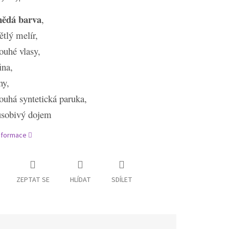
nědá barva
,
ětlý melír,
ouhé vlasy,
ina,
ny,
ouhá syntetická paruka,
ůsobivý dojem
informace
ZEPTAT SE
HLÍDAT
SDÍLET