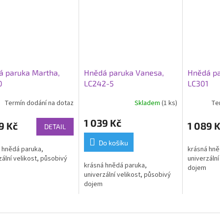
á paruka Martha,
Hnědá paruka Vanesa,
Hnědá pa
0
LC242-5
LC301
Termín dodání na dotaz
Skladem
(1 ks)
Te
1 039 Kč
9 Kč
1 089 
DETAIL
Do košíku
 hnědá paruka,
krásná hně
zální velikost, působivý
univerzální
krásná hnědá paruka,
dojem
univerzální velikost, působivý
dojem