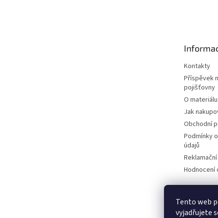
á
p
a
t
Informac
í
Kontakty
Příspěvek 
pojišťovny
O materiálu
Jak nakupo
Obchodní 
Podmínky o
údajů
Reklamační
Hodnocení
Tento web p
vyjadřujete s