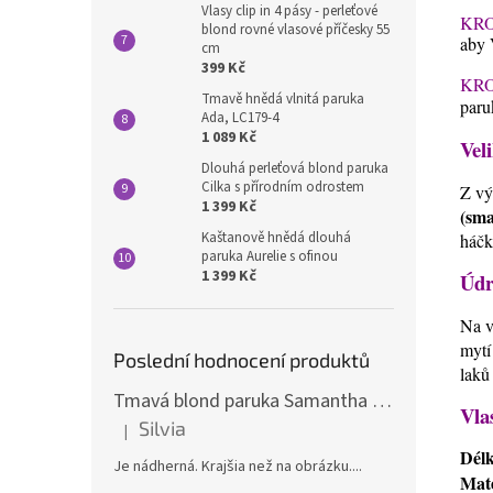
Vlasy clip in 4 pásy - perleťové
KRO
blond rovné vlasové příčesky 55
aby 
cm
399 Kč
KRO
Tmavě hnědá vlnitá paruka
paru
Ada, LC179-4
1 089 Kč
Veli
Dlouhá perleťová blond paruka
Cilka s přírodním odrostem
Z vý
1 399 Kč
(sma
Kaštanově hnědá dlouhá
háčk
paruka Aurelie s ofinou
1 399 Kč
Údr
Na v
mytí
Poslední hodnocení produktů
laků
Tmavá blond paruka Samantha s melíry
Vla
Silvia
|
Hodnocení produktu je 5 z 5 hvězdiček.
Dél
Je nádherná. Krajšia než na obrázku....
Mate