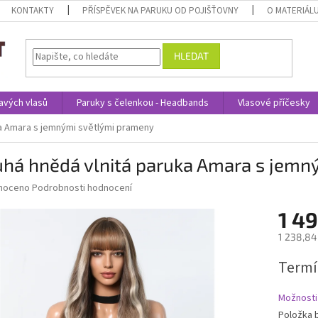
KONTAKTY
PŘÍSPĚVEK NA PARUKU OD POJIŠŤOVNY
O MATERIÁL
HLEDAT
avých vlasů
Paruky s čelenkou - Headbands
Vlasové příčesky
ka Amara s jemnými světlými prameny
uhá hnědá vlnitá paruka Amara s jemn
né
noceno
Podrobnosti hodnocení
ní
1 49
u
1 238,84
Měrná
Termí
cena:
ek.
Možnosti
Položka 