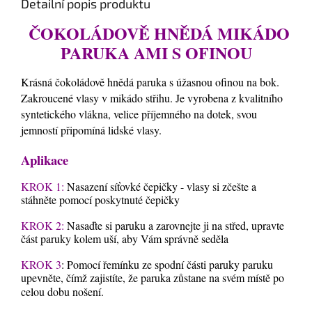
Detailní popis produktu
ČOKOLÁDOVĚ HNĚDÁ MIKÁDO
PARUKA AMI S OFINOU
Krásná čokoládově hnědá paruka s úžasnou ofinou na bok.
Zakroucené vlasy v mikádo střihu. Je vyrobena z kvalitního
syntetického vlákna, velice příjemného na dotek, svou
jemností připomíná lidské vlasy.
Aplikace
KROK 1:
Nasazení síťovké čepičky - vlasy si zčešte a
stáhněte pomocí poskytnuté čepičky
KROK 2:
Nasaďte si paruku a zarovnejte ji na střed, upravte
část paruky kolem uší, aby Vám správně seděla
KROK 3
: Pomocí řemínku ze spodní části paruky paruku
upevněte, čímž zajistíte, že paruka zůstane na svém místě po
celou dobu nošení.