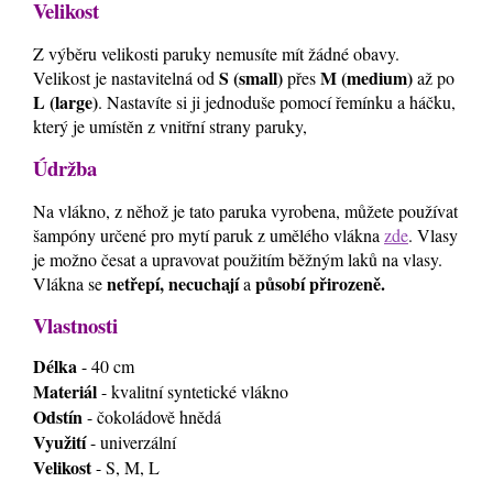
Velikost
Z výběru velikosti paruky nemusíte mít žádné obavy.
S (small)
M (medium)
Velikost je nastavitelná od
přes
až po
L (large)
. Nastavíte si ji jednoduše pomocí řemínku a háčku,
který je umístěn z vnitřní strany paruky,
Údržba
Na vlákno, z něhož je tato paruka vyrobena, můžete používat
šampóny určené pro mytí paruk z umělého vlákna
zde
. Vlasy
je možno česat a upravovat použitím běžným laků na vlasy.
netřepí, necuchají
působí přirozeně.
Vlákna se
a
Vlastnosti
Délka
- 40 cm
Materiál
- kvalitní syntetické vlákno
Odstín
- čokoládově hnědá
Využití
- univerzální
Velikost
- S, M, L