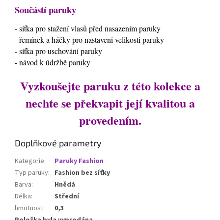
Součástí paruky
- síťka pro stažení vlasů před nasazením paruky
- řemínek a háčky pro nastaveni velikosti paruky
- síťka pro uschování paruky
- návod k údržbě paruky
Vyzkoušejte paruku z této kolekce a
nechte se překvapit její kvalitou a
provedením.
Doplňkové parametry
Kategorie
:
Paruky Fashion
Typ paruky
:
Fashion bez síťky
Barva
:
Hnědá
Délka
:
Střední
hmotnost
:
0,3