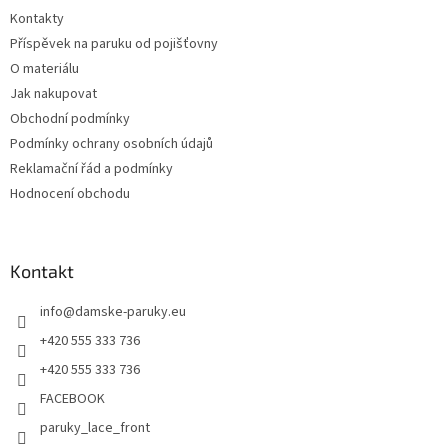
t
Kontakty
í
Příspěvek na paruku od pojišťovny
O materiálu
Jak nakupovat
Obchodní podmínky
Podmínky ochrany osobních údajů
Reklamační řád a podmínky
Hodnocení obchodu
Kontakt
info
@
damske-paruky.eu
+420 555 333 736
+420 555 333 736
FACEBOOK
paruky_lace_front