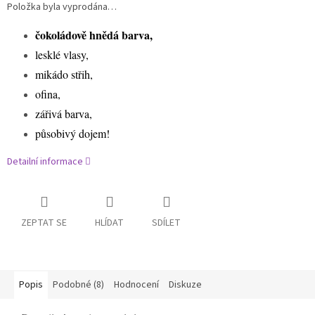
Položka byla vyprodána…
čokoládově hnědá barva,
lesklé vlasy,
mikádo střih,
ofina,
zářivá barva,
působivý dojem!
Detailní informace
ZEPTAT SE
HLÍDAT
SDÍLET
Popis
Podobné (8)
Hodnocení
Diskuze