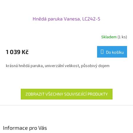
Hnědá paruka Vanesa, LC242-5
Skladem
(1 ks)
1 039 Kč
Do košíku
krásná hnědá paruka, univerzální velikost, působivý dojem
ZOBRAZIT VŠECHNY SOUVISEJÍCÍ PRODUKTY
Z
á
p
a
Informace pro Vás