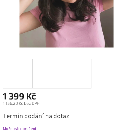
1 399 Kč
1 156,20 Kč bez DPH
Měrná
Termín dodání na dotaz
cena:
Možnosti doručení