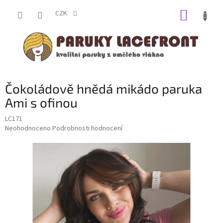
Přejít
NÁKUP
na
CZK
obsah
KOŠÍK
Čokoládově hnědá mikádo paruka
Ami s ofinou
LC171
Průměrné
Neohodnoceno
Podrobnosti hodnocení
hodnocení
produktu
je
0,0
z
5
hvězdiček.