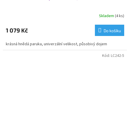
Skladem
(4 ks)
Průměrné
hodnocení
produktu
1 079 Kč
Do košíku
je
5,0
krásná hnědá paruka, univerzální velikost, působivý dojem
z
5
hvězdiček.
Kód:
LC242-5