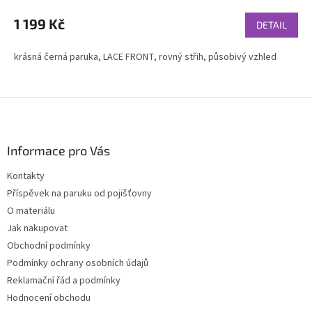
hodnocení
produktu
1 199 Kč
DETAIL
je
4,6
krásná černá paruka, LACE FRONT, rovný střih, působivý vzhled
z
5
hvězdiček.
Z
á
p
a
Informace pro Vás
t
Kontakty
í
Příspěvek na paruku od pojišťovny
O materiálu
Jak nakupovat
Obchodní podmínky
Podmínky ochrany osobních údajů
Reklamační řád a podmínky
Hodnocení obchodu