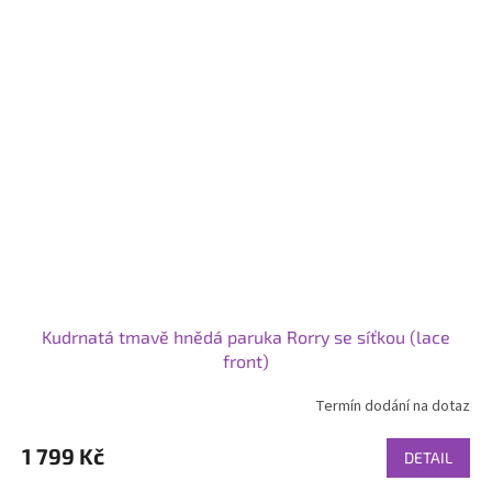
Kudrnatá tmavě hnědá paruka Rorry se síťkou (lace
front)
Termín dodání na dotaz
1 799 Kč
DETAIL