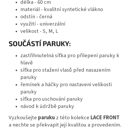
délka - 60 cm
materiál - kvalitní syntetické vlákno
odstín - černá
využití - univerzální
velikost - S, M, L
SOUČÁSTÍ PARUKY:
zastřihnutelná síťka pro přilepení paruky k
hlavě
síťka pro stažení vlasů před nasazením
paruky
řemínek a háčky pro nastaveni velikosti
paruky
síťka pro uschování paruky
návod k údržbě paruky
Vyzkoušejte
paruku
z této kolekce
LACE FRONT
a nechte se překvapit její kvalitou a provedením.