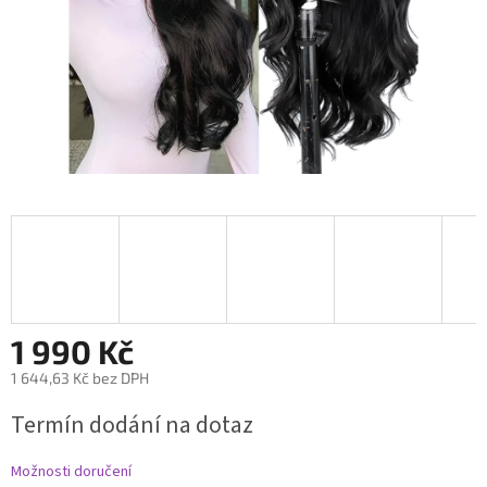
1 990 Kč
1 644,63 Kč bez DPH
Měrná
Termín dodání na dotaz
cena:
Možnosti doručení