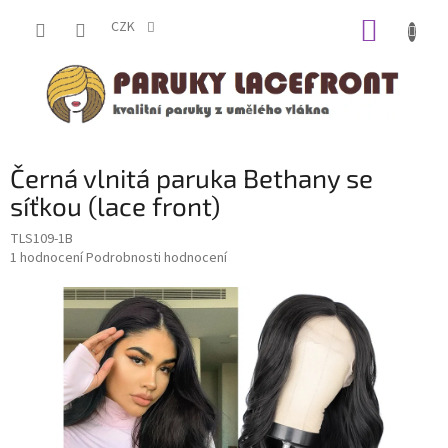
Přejít
NÁKUP
na
CZK
obsah
KOŠÍK
Černá vlnitá paruka Bethany se
síťkou (lace front)
TLS109-1B
Průměrné
1 hodnocení
Podrobnosti hodnocení
hodnocení
produktu
je
5,0
z
5
hvězdiček.