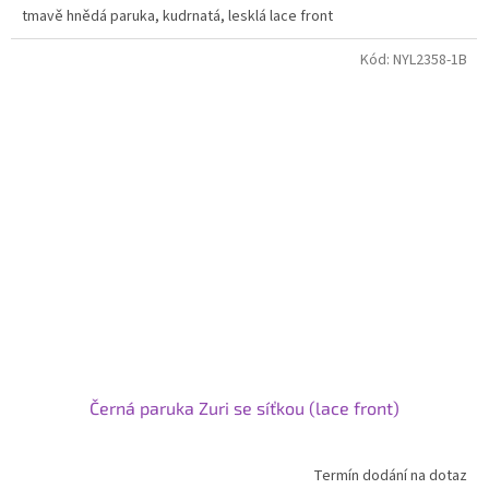
tmavě hnědá paruka, kudrnatá, lesklá lace front
Kód:
NYL2358-1B
Černá paruka Zuri se síťkou (lace front)
Termín dodání na dotaz
Průměrné