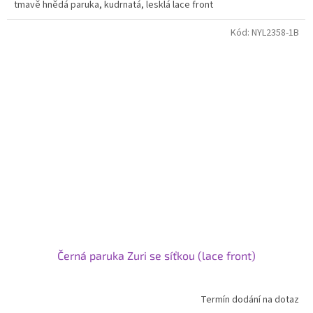
tmavě hnědá paruka, kudrnatá, lesklá lace front
Kód:
NYL2358-1B
Černá paruka Zuri se síťkou (lace front)
Termín dodání na dotaz
Průměrné