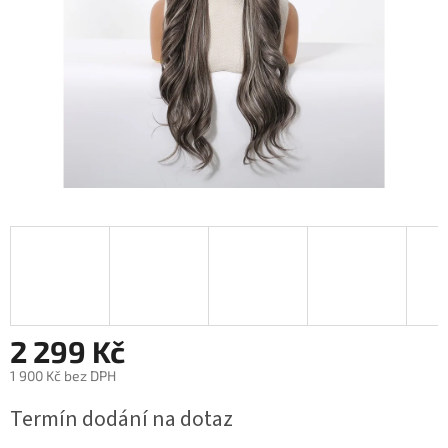
2 299 Kč
1 900 Kč bez DPH
Měrná
Termín dodání na dotaz
cena: