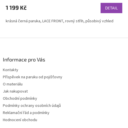
hodnocení
produktu
1 199 Kč
DETAIL
je
4,6
krásná černá paruka, LACE FRONT, rovný střih, působivý vzhled
z
5
hvězdiček.
Z
á
p
a
Informace pro Vás
t
Kontakty
í
Příspěvek na paruku od pojišťovny
O materiálu
Jak nakupovat
Obchodní podmínky
Podmínky ochrany osobních údajů
Reklamační řád a podmínky
Hodnocení obchodu