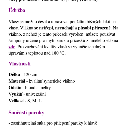
Údržba
Vlasy je možno česat a upravovat použitím běžných laků na
se netřepí, necuchají a působí přirozeně
vlasy. Vlákna
. Na
vlákno, z něhož je tento příčesek vyroben, můžete používat
šampóny určené pro mytí paruk a příčesků z umělého vlákna
zde
. Pro zachování kvality vlasů se vyhněte tepelným
úpravám s teplotou nad 180 °C.
Vlastnosti
Délka
- 120 cm
Materiál
- kvalitní syntetické vlákno
Odstín
- blond s melíry
Využití
- univerzální
Velikost
- S, M, L
Součástí paruky
- zastřihnutelná síťka pro přilepení paruky k hlavě