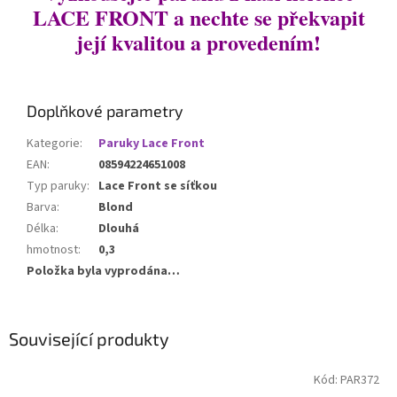
LACE FRONT a nechte se překvapit
její kvalitou a provedením!
Doplňkové parametry
Kategorie
:
Paruky Lace Front
EAN
:
08594224651008
Typ paruky
:
Lace Front se síťkou
Barva
:
Blond
Délka
:
Dlouhá
hmotnost
:
0,3
Položka byla vyprodána…
Související produkty
Kód:
PAR372