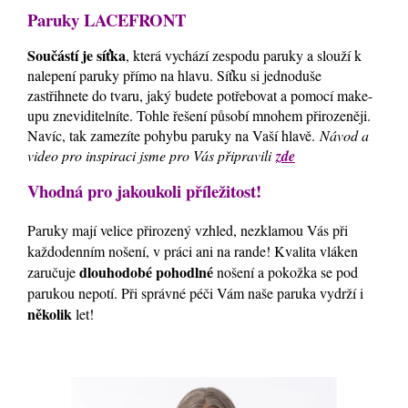
Paruky LACEFRONT
Součástí je síťka
, která vychází zespodu paruky a slouží k
nalepení paruky přímo na hlavu. Síťku si jednoduše
zastřihnete do tvaru, jaký budete potřebovat a pomocí make-
upu zneviditelníte. Tohle řešení působí mnohem přirozeněji.
Navíc, tak zamezíte pohybu paruky na Vaší hlavě.
Návod a
video pro inspiraci jsme pro Vás připravili
zde
Vhodná pro jakoukoli příležitost!
Paruky mají velice přirozený vzhled, nezklamou Vás při
každodenním nošení, v práci ani na rande! Kvalita vláken
dlouhodobé pohodlné
zaručuje
nošení a pokožka se pod
parukou nepotí. Při správné péči Vám naše paruka vydrží i
několik
let!