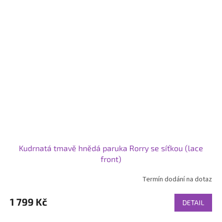
Kudrnatá tmavě hnědá paruka Rorry se síťkou (lace
front)
Termín dodání na dotaz
1 799 Kč
DETAIL