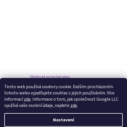
Sledovat na Instagramu
Tento web používá soubory cookie. Dalším procházením
tohoto webu vyjadřujete souhlas s jejich používáním. Více
www.damske-paruky.eu
informací
zde
. Informace o tom, jak společnost Google LLC
využívá vaše osobní údaje, najdete
zde
.
Nastavení
Vytvořil Shoptet