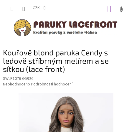
Přejít
NÁKUP
na
CZK
obsah
KOŠÍK
Kouřově blond paruka Cendy s
ledově stříbrným melírem a se
síťkou (lace front)
SWLP1076-6GR26
Průměrné
Neohodnoceno
Podrobnosti hodnocení
hodnocení
produktu
je
0,0
z
5
hvězdiček.