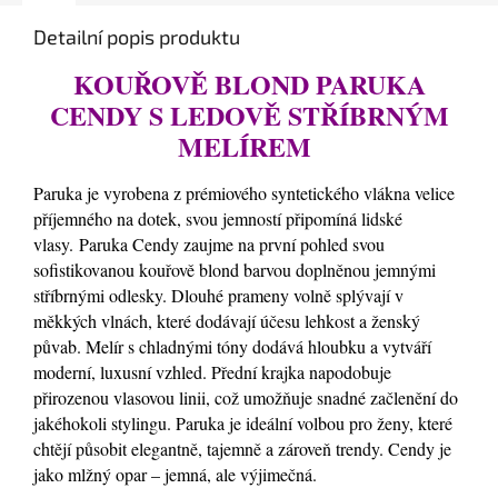
Detailní popis produktu
KOUŘOVĚ BLOND PARUKA
CENDY S LEDOVĚ STŘÍBRNÝM
MELÍREM
Paruka je vyrobena z prémiového syntetického vlákna velice
příjemného na dotek, svou jemností připomíná lidské
vlasy. Paruka Cendy zaujme na první pohled svou
sofistikovanou kouřově blond barvou doplněnou jemnými
stříbrnými odlesky. Dlouhé prameny volně splývají v
měkkých vlnách, které dodávají účesu lehkost a ženský
půvab. Melír s chladnými tóny dodává hloubku a vytváří
moderní, luxusní vzhled. Přední krajka napodobuje
přirozenou vlasovou linii, což umožňuje snadné začlenění do
jakéhokoli stylingu. Paruka je ideální volbou pro ženy, které
chtějí působit elegantně, tajemně a zároveň trendy. Cendy je
jako mlžný opar – jemná, ale výjimečná.