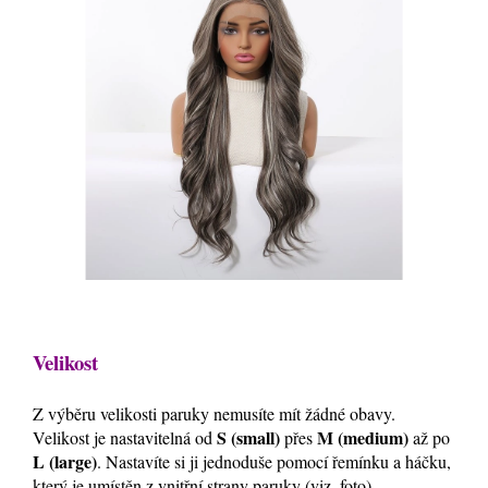
Velikost
Z výběru velikosti paruky nemusíte mít žádné obavy.
S (small)
M (medium)
Velikost je nastavitelná od
přes
až po
L (large)
. Nastavíte si ji jednoduše pomocí řemínku a háčku,
který je umístěn z vnitřní strany paruky (viz. foto).