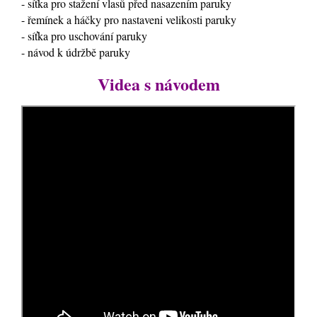
- síťka pro stažení vlasů před nasazením paruky
- řemínek a háčky pro nastaveni velikosti paruky
- síťka pro uschování paruky
- návod k údržbě paruky
Videa s návodem