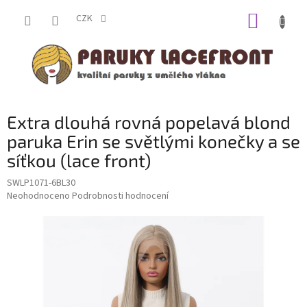
Přejít
NÁKUP
na
CZK
obsah
KOŠÍK
Extra dlouhá rovná popelavá blond
paruka Erin se světlými konečky a se
síťkou (lace front)
SWLP1071-6BL30
Průměrné
Neohodnoceno
Podrobnosti hodnocení
hodnocení
produktu
je
0,0
z
5
hvězdiček.