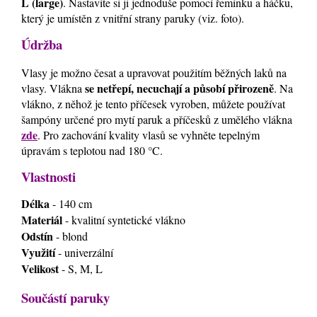
L (large)
. Nastavíte si ji jednoduše pomocí řemínku a háčku,
který je umístěn z vnitřní strany paruky (viz. foto).
Údržba
Vlasy je možno česat a upravovat použitím běžných laků na
se netřepí, necuchají a působí přirozeně
vlasy. Vlákna
. Na
vlákno, z něhož je tento příčesek vyroben, můžete používat
šampóny určené pro mytí paruk a příčesků z umělého vlákna
zde
. Pro zachování kvality vlasů se vyhněte tepelným
úpravám s teplotou nad 180 °C.
Vlastnosti
Délka
- 140 cm
Materiál
- kvalitní syntetické vlákno
Odstín
- blond
Využití
- univerzální
Velikost
- S, M, L
Součástí paruky