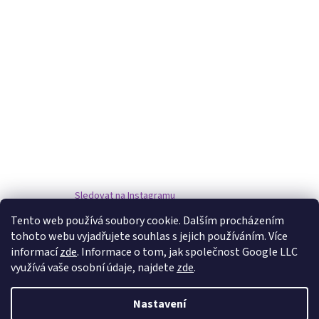
Sledovat na Instagramu
Tento web používá soubory cookie. Dalším procházením
tohoto webu vyjadřujete souhlas s jejich používáním. Více
www.damske-paruky.eu
informací
zde
. Informace o tom, jak společnost Google LLC
využívá vaše osobní údaje, najdete
zde
.
Nastavení
Vytvořil Shoptet