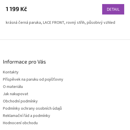
hodnocení
produktu
1 199 Kč
DETAIL
je
4,6
krásná černá paruka, LACE FRONT, rovný střih, působivý vzhled
z
5
hvězdiček.
Z
á
p
a
Informace pro Vás
t
Kontakty
í
Příspěvek na paruku od pojišťovny
O materiálu
Jak nakupovat
Obchodní podmínky
Podmínky ochrany osobních údajů
Reklamační řád a podmínky
Hodnocení obchodu