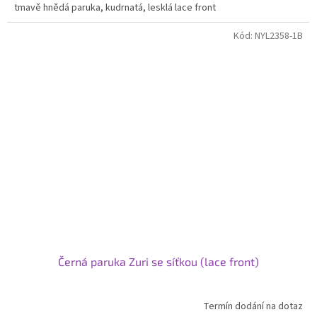
tmavě hnědá paruka, kudrnatá, lesklá lace front
Kód:
NYL2358-1B
Černá paruka Zuri se síťkou (lace front)
Termín dodání na dotaz
Průměrné