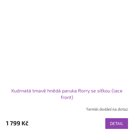
Kudrnatá tmavě hnědá paruka Rorry se síťkou (lace
front)
Termín dodání na dotaz
1 799 Kč
DETAIL