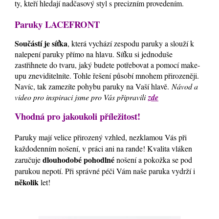
ty, kteří hledají nadčasový styl s precizním provedením.
Paruky LACEFRONT
Součástí je síťka
, která vychází zespodu paruky a slouží k
nalepení paruky přímo na hlavu. Síťku si jednoduše
zastřihnete do tvaru, jaký budete potřebovat a pomocí make-
upu zneviditelníte. Tohle řešení působí mnohem přirozeněji.
Navíc, tak zamezíte pohybu paruky na Vaší hlavě.
Návod a
video pro inspiraci jsme pro Vás připravili
zde
Vhodná pro jakoukoli příležitost!
Paruky mají velice přirozený vzhled, nezklamou Vás při
každodenním nošení, v práci ani na rande! Kvalita vláken
dlouhodobé pohodlné
zaručuje
nošení a pokožka se pod
parukou nepotí. Při správné péči Vám naše paruka vydrží i
několik
let!