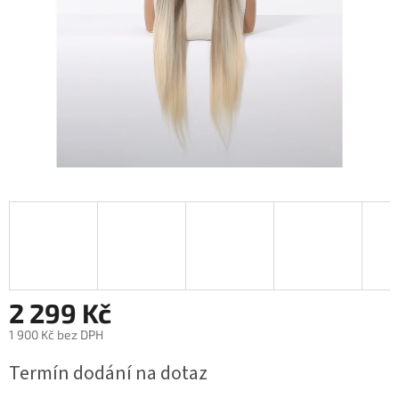
2 299 Kč
1 900 Kč bez DPH
Měrná
Termín dodání na dotaz
cena: