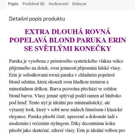
Popis
Podobné (8)
Hodnocení
Diskuze
Detailní popis produktu
EXTRA DLOUHÁ ROVNÁ
POPELAVÁ BLOND PARUKA ERIN
SE SVĚTLÝMI KONEČKY
Paruka je vyrobena z prémiového syntetického vlákna velice
příjemného na dotek, svou jemností připomíná lidské vlasy.
Erin je sofistikovaná rovná paruka v chladném popelavě
blond odstínu, která okouzlí svou hladkou texturou a
mimořádnou délkou. Barva pozvolna přechází ve světlou
blond barvu. Vlasy jemně splývají podél ramen až hluboko
pod hruď. Tento styl je ideální pro minimalistický, ale
výrazný look, který v sobě nese nádech futurismu i klasické
elegance. Paruka působí čistě, upraveně a dokonale ladí s
moderním i večerním stylingem. Díky decentnímu lesku
působí jako skutečné, zdravé vlasy. Erin je ideální volbou pro