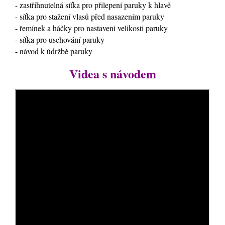
- zastřihnutelná síťka pro přilepení paruky k hlavě
- síťka pro stažení vlasů před nasazením paruky
- řemínek a háčky pro nastaveni velikosti paruky
- síťka pro uschování paruky
- návod k údržbě paruky
Videa s návodem