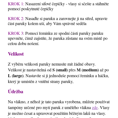
KROK 1:
Nasazení síťové čepičky - vlasy si sčešte a stáhněte
pomocí poskytnuté čepičky
KROK 2:
Nasaďte si paruku a zarovnejte ji na střed, upravte
část paruky kolem uší, aby Vám správně seděla
KROK 3
: Pomocí řemínku ze spodní části paruky paruku
upevněte, čímž zajistíte, že paruka zůstane na svém místě po
celou dobu nošení.
Velikost
Z výběru velikosti paruky nemusíte mít žádné obavy.
S (small)
M (medium)
Velikost je nastavitelná od
přes
až po
L (large)
. Nastavíte si ji jednoduše pomocí řemínku a háčku,
který je umístěn z vnitřní strany paruky,
Údržba
Na vlákno, z něhož je tato paruka vyrobena, můžete používat
šampóny určené pro mytí paruk z umělého vlákna
zde
. Vlasy
je možno česat a upravovat použitím běžným laků na vlasy.