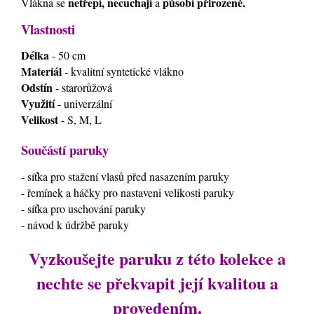
netřepí, necuchají
působí přirozeně.
Vlákna se
a
Vlastnosti
Délka
- 50 cm
Materiál
- kvalitní syntetické vlákno
Odstín
- starorůžová
Využití
- univerzální
Velikost
- S, M, L
Součástí paruky
- síťka pro stažení vlasů před nasazením paruky
- řemínek a háčky pro nastaveni velikosti paruky
- síťka pro uschování paruky
- návod k údržbě paruky
Vyzkoušejte paruku z této kolekce a
nechte se překvapit její kvalitou a
provedením.