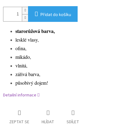
Přidat do košíku
starorůžová barva,
lesklé vlasy,
ofina,
mikádo,
vlnitá,
zářivá barva,
působivý dojem!
Detailní informace
ZEPTAT SE
HLÍDAT
SDÍLET