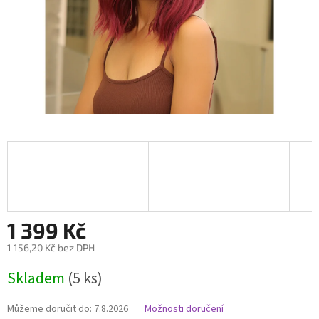
1 399 Kč
1 156,20 Kč bez DPH
Měrná
Skladem
(5 ks)
cena:
Můžeme doručit do:
7.8.2026
Možnosti doručení