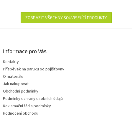
ZOBRAZIT VŠECHNY SOUVISEJÍCÍ PRODUKTY
Z
á
p
a
Informace pro Vás
t
Kontakty
í
Příspěvek na paruku od pojišťovny
O materiálu
Jak nakupovat
Obchodní podmínky
Podmínky ochrany osobních údajů
Reklamační řád a podmínky
Hodnocení obchodu