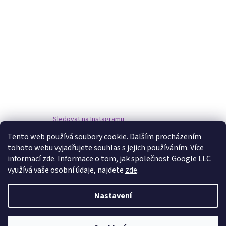
Sledovat na Instagramu
Tento web používá soubory cookie. Dalším procházením
tohoto webu vyjadřujete souhlas s jejich používáním. Více
www.damske-paruky.eu
informací
zde
. Informace o tom, jak společnost Google LLC
využívá vaše osobní údaje, najdete
zde
.
Nastavení
Vytvořil Shoptet