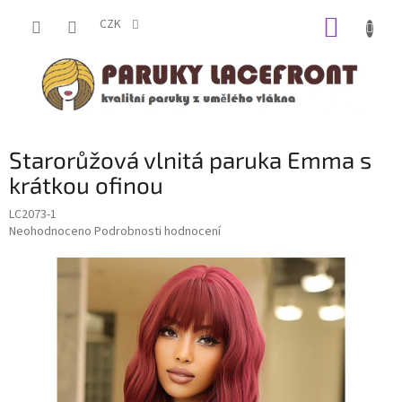
Přejít
NÁKUP
na
CZK
obsah
KOŠÍK
Starorůžová vlnitá paruka Emma s
krátkou ofinou
LC2073-1
Průměrné
Neohodnoceno
Podrobnosti hodnocení
hodnocení
produktu
je
0,0
z
5
hvězdiček.