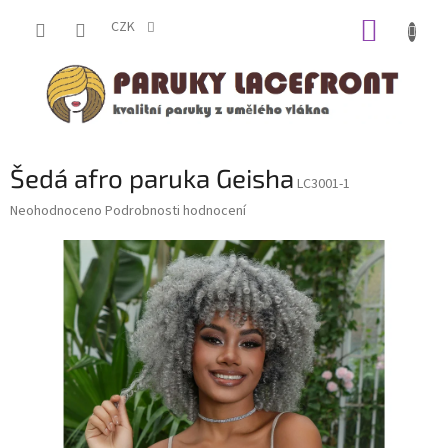
Přejít
NÁKUP
na
CZK
obsah
KOŠÍK
Šedá afro paruka Geisha
LC3001-1
Průměrné
Neohodnoceno
Podrobnosti hodnocení
hodnocení
produktu
je
0,0
z
5
hvězdiček.