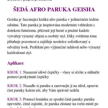
ŠEDÁ AFRO PARUKA GEISHA
Geisha je fascinující krátká afro paruka v jedinečném šedém
odstínu. Tato paruka je inspirována moderním vzhledem s
dotekem futurismu, přičemž její husté a pružné kadeře
vytvářejí výrazný objem a osobitý styl. Díky světlému tónu
přitahuje pozornost a zajišťuje nositelce sofistikovaný a
odvážný look. Perfektní pro výjimečné události nebo výrazný
každodenní styl.
Aplikace
KROK 1:
Nasazení síťové čepičky - vlasy si sčešte a stáhněte
pomocí poskytnuté čepičky
KROK 2:
Nasaďte si paruku a zarovnejte ji na střed, upravte
část paruky kolem uší, aby Vám správně seděla
KROK 3
: Pomocí řemínku ze spodní části paruky paruku
upevněte, čímž zajistíte, že paruka zůstane na svém místě po