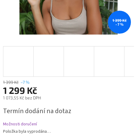
1 399 Kč
–7 %
1 399 Kč
–7 %
1 299 Kč
1 073,55 Kč bez DPH
Měrná
Termín dodání na dotaz
cena:
Možnosti doručení
Položka byla vyprodána…