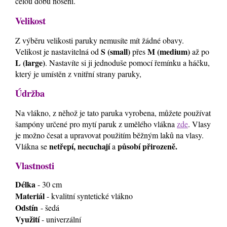
celou dobu nošení.
Velikost
Z výběru velikosti paruky nemusíte mít žádné obavy.
S (small)
M (medium)
Velikost je nastavitelná od
přes
až po
L (large)
. Nastavíte si ji jednoduše pomocí řemínku a háčku,
který je umístěn z vnitřní strany paruky,
Údržba
Na vlákno, z něhož je tato paruka vyrobena, můžete používat
šampóny určené pro mytí paruk z umělého vlákna
zde
. Vlasy
je možno česat a upravovat použitím běžným laků na vlasy.
netřepí, necuchají
působí přirozeně.
Vlákna se
a
Vlastnosti
Délka
- 30 cm
Materiál
- kvalitní syntetické vlákno
Odstín
- šedá
Využití
- univerzální