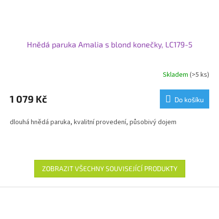
Hnědá paruka Amalia s blond konečky, LC179-5
Skladem
(>5 ks)
1 079 Kč
Do košíku
dlouhá hnědá paruka, kvalitní provedení, působivý dojem
ZOBRAZIT VŠECHNY SOUVISEJÍCÍ PRODUKTY
Z
á
p