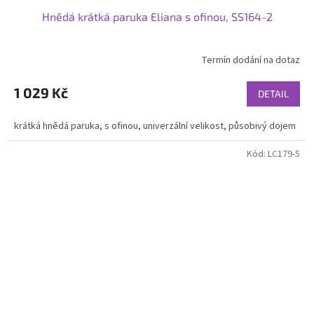
Hnědá krátká paruka Eliana s ofinou, SS164-2
Termín dodání na dotaz
1 029 Kč
DETAIL
krátká hnědá paruka, s ofinou, univerzální velikost, působivý dojem
Kód:
LC179-5