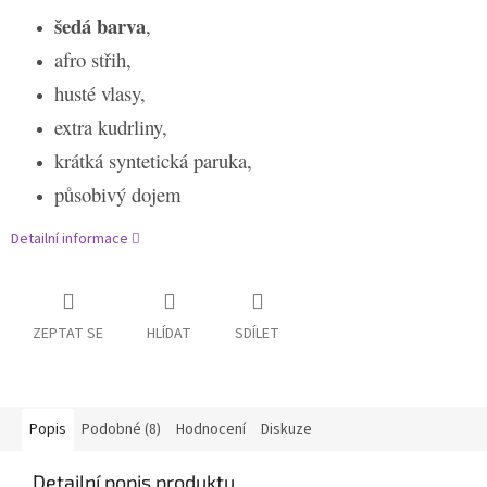
šedá barva
,
afro střih,
husté vlasy,
extra kudrliny,
krátká syntetická paruka,
působivý dojem
Detailní informace
ZEPTAT SE
HLÍDAT
SDÍLET
Popis
Podobné (8)
Hodnocení
Diskuze
Detailní popis produktu