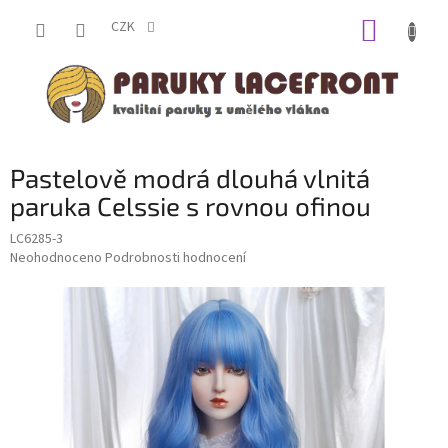
Přejít
NÁKUP
na
CZK
obsah
KOŠÍK
Pastelově modrá dlouhá vlnitá
paruka Celssie s rovnou ofinou
LC6285-3
Průměrné
Neohodnoceno
Podrobnosti hodnocení
hodnocení
produktu
je
0,0
z
5
hvězdiček.