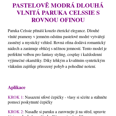
PASTELOVĚ MODRÁ DLOUHÁ
VLNITÁ PARUKA CELSSIE S
ROVNOU OFINOU
Paruka Celssie přináší kouzlo éterické elegance. Dlouhé
vlnité prameny v jemném odstínu pastelově modré vytvářejí
zasněný a mystický vzhled. Rovná ofina dodává romantický
nádech a zarámuje obličej s něžnou jemností. Tento model je
perfektní volbou pro fantasy styling, cosplay i každodenní
výjimečné okamžiky. Díky lehkým a kvalitním syntetickým
vláknům zajišťuje přirozený pohyb a pohodlné nošení.
Aplikace
KROK 1:
Nasazení síťové čepičky - vlasy si sčešte a stáhněte
pomocí poskytnuté čepičky
KROK 2:
Nasaďte si paruku a zarovnejte ji na střed, upravte