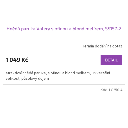
Hnědá paruka Valery s ofinou a blond melírem, SS157-2
Termín dodání na dotaz
1 049 Kč
DETAIL
atraktivní hnědá paruka, s ofinou a blond melírem, univerzální
velikost, působivý dojem
Kód:
LC250-4