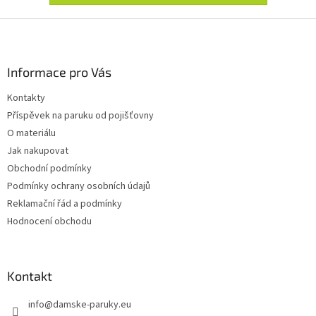
Z
á
p
a
Informace pro Vás
t
Kontakty
í
Příspěvek na paruku od pojišťovny
O materiálu
Jak nakupovat
Obchodní podmínky
Podmínky ochrany osobních údajů
Reklamační řád a podmínky
Hodnocení obchodu
Kontakt
info
@
damske-paruky.eu