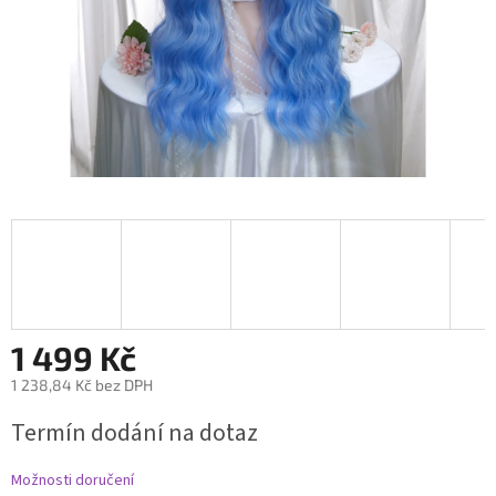
1 499 Kč
1 238,84 Kč bez DPH
Měrná
Termín dodání na dotaz
cena:
Možnosti doručení