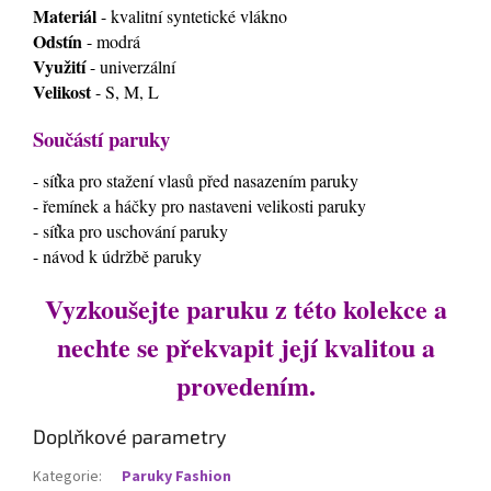
Materiál
- kvalitní syntetické vlákno
Odstín
- modrá
Využití
- univerzální
Velikost
- S, M, L
Součástí paruky
- síťka pro stažení vlasů před nasazením paruky
- řemínek a háčky pro nastaveni velikosti paruky
- síťka pro uschování paruky
- návod k údržbě paruky
Vyzkoušejte paruku z této kolekce a
nechte se překvapit její kvalitou a
provedením.
Doplňkové parametry
Kategorie
:
Paruky Fashion