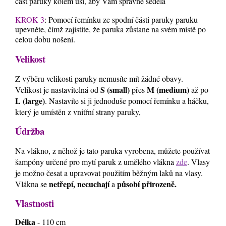
část paruky kolem uší, aby Vám správně seděla
KROK 3
: Pomocí řemínku ze spodní části paruky paruku
upevněte, čímž zajistíte, že paruka zůstane na svém místě po
celou dobu nošení.
Velikost
Z výběru velikosti paruky nemusíte mít žádné obavy.
S (small)
M (medium)
Velikost je nastavitelná od
přes
až po
L (large)
. Nastavíte si ji jednoduše pomocí řemínku a háčku,
který je umístěn z vnitřní strany paruky,
Údržba
Na vlákno, z něhož je tato paruka vyrobena, můžete používat
šampóny určené pro mytí paruk z umělého vlákna
zde
. Vlasy
je možno česat a upravovat použitím běžným laků na vlasy.
netřepí, necuchají
působí přirozeně.
Vlákna se
a
Vlastnosti
Délka
- 110 cm