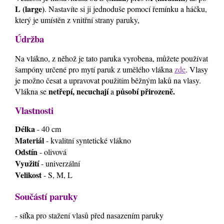
L (large)
. Nastavíte si ji jednoduše pomocí řemínku a háčku,
který je umístěn z vnitřní strany paruky,
Údržba
Na vlákno, z něhož je tato paruka vyrobena, můžete používat
šampóny určené pro mytí paruk z umělého vlákna
zde
. Vlasy
je možno česat a upravovat použitím běžným laků na vlasy.
netřepí, necuchají
působí přirozeně.
Vlákna se
a
Vlastnosti
Délka
- 40 cm
Materiál
- kvalitní syntetické vlákno
Odstín
- olivová
Využití
- univerzální
Velikost
- S, M, L
Součástí paruky
- síťka pro stažení vlasů před nasazením paruky