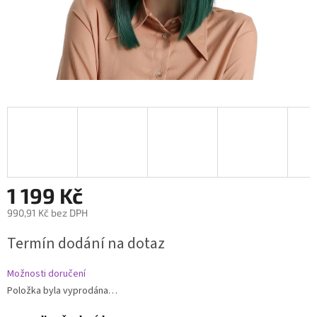
1 199 Kč
990,91 Kč bez DPH
Měrná
Termín dodání na dotaz
cena:
Možnosti doručení
Položka byla vyprodána…