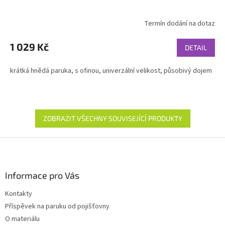
Termín dodání na dotaz
1 029 Kč
DETAIL
krátká hnědá paruka, s ofinou, univerzální velikost, působivý dojem
ZOBRAZIT VŠECHNY SOUVISEJÍCÍ PRODUKTY
Z
á
p
a
Informace pro Vás
t
Kontakty
í
Příspěvek na paruku od pojišťovny
O materiálu