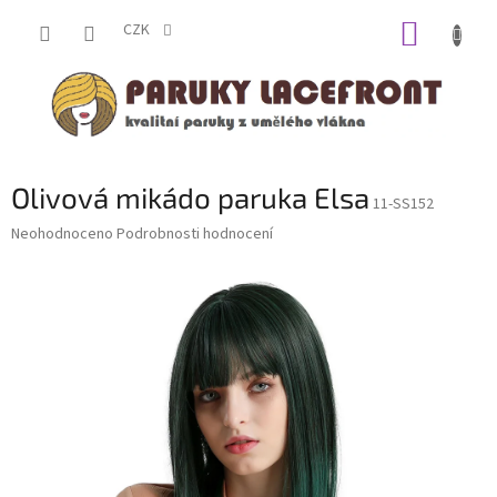
Přejít
NÁKUP
na
CZK
obsah
KOŠÍK
Olivová mikádo paruka Elsa
11-SS152
Průměrné
Neohodnoceno
Podrobnosti hodnocení
hodnocení
produktu
je
0,0
z
5
hvězdiček.