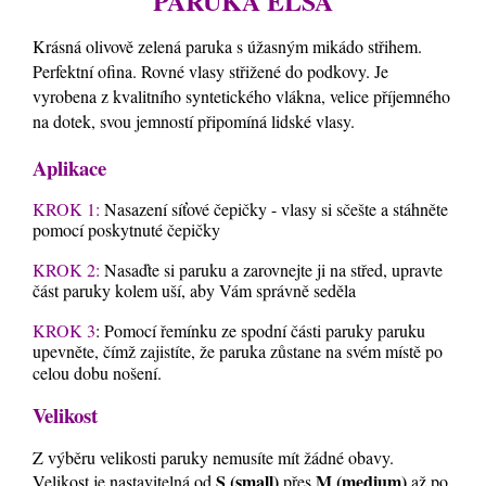
PARUKA ELSA
Krásná olivově zelená paruka s úžasným mikádo střihem.
Perfektní ofina. Rovné vlasy střižené do podkovy. Je
vyrobena z kvalitního syntetického vlákna, velice příjemného
na dotek, svou jemností připomíná lidské vlasy.
Aplikace
KROK 1:
Nasazení síťové čepičky - vlasy si sčešte a stáhněte
pomocí poskytnuté čepičky
KROK 2:
Nasaďte si paruku a zarovnejte ji na střed, upravte
část paruky kolem uší, aby Vám správně seděla
KROK 3
: Pomocí řemínku ze spodní části paruky paruku
upevněte, čímž zajistíte, že paruka zůstane na svém místě po
celou dobu nošení.
Velikost
Z výběru velikosti paruky nemusíte mít žádné obavy.
S (small)
M (medium)
Velikost je nastavitelná od
přes
až po