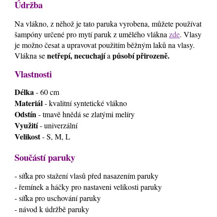
Údržba
Na vlákno, z něhož je tato paruka vyrobena, můžete používat
šampóny určené pro mytí paruk z umělého vlákna
zde
. Vlasy
je možno česat a upravovat použitím běžným laků na vlasy.
netřepí, necuchají
působí přirozeně.
Vlákna se
a
Vlastnosti
Délka
- 60 cm
Materiál
- kvalitní syntetické vlákno
Odstín
- tmavě hnědá se zlatými melíry
Využití
- univerzální
Velikost
- S, M, L
Součástí paruky
- síťka pro stažení vlasů před nasazením paruky
- řemínek a háčky pro nastaveni velikosti paruky
- síťka pro uschování paruky
- návod k údržbě paruky