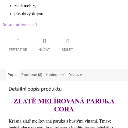
zlaté melíry,
působivý dojem!
Detailní informace
ZEPTAT SE
HLÍDAT
SDÍLET
Popis
Podobné (8)
Hodnocení
Diskuze
Detailní popis produktu
ZLATĚ MELÍROVANÁ PARUKA
CORA
Krásná zlatě melírovaná paruka s hustými vlnami. Tmavě
hnědé vlasy po pas. Je vyrobena z kvalitního syntetického