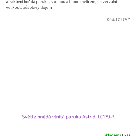
atraktivní hnědá paruka, s ofinou a blond melírem, univerzální
velikost, působivý dojem
Kód:
LC179-7
Světle hnědá vlnitá paruka Astrid, LC179-7
Skladem
(1 ks)