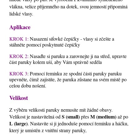
vlákna, velice příjemného na dotek, svou jemností připomíná
lidské vlasy.
Aplikace
KROK 1:
Nasazení síťovké čepičky - vlasy si zčešte a
stáhněte pomocí poskytnuté čepičky
KROK 2:
Nasaďte si paruku a zarovnejte ji na střed, upravte
část paruky kolem uší, aby Vám správně seděla
KROK 3
: Pomocí řemínku ze spodní části paruky paruku
upevněte, čímž zajistíte, že paruka zůstane na svém místě po
celou dobu nošení.
Velikost
Z výběru velikosti paruky nemusíte mít žádné obavy.
S (small)
M (medium)
Velikost je nastavitelná od
přes
až po
L (large)
. Nastavíte si ji jednoduše pomocí řemínku a háčku,
který je umístěn z vnitřní strany paruky,