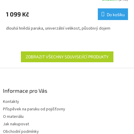
1 099 Kč
Do košíku
dlouhá hnědá paruka, univerzální velikost, působivý dojem
ZOBRAZIT VŠECHNY SOUVISEJÍCÍ PRODUKTY
Z
á
p
a
Informace pro Vás
t
Kontakty
í
Příspěvek na paruku od pojišťovny
O materiálu
Jak nakupovat
Obchodní podmínky