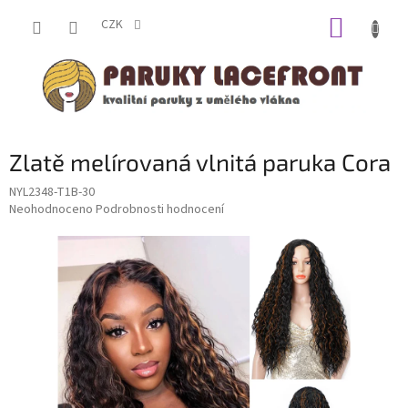
Přejít
NÁKUP
na
CZK
obsah
KOŠÍK
Zlatě melírovaná vlnitá paruka Cora
NYL2348-T1B-30
Průměrné
Neohodnoceno
Podrobnosti hodnocení
hodnocení
produktu
je
0,0
z
5
hvězdiček.