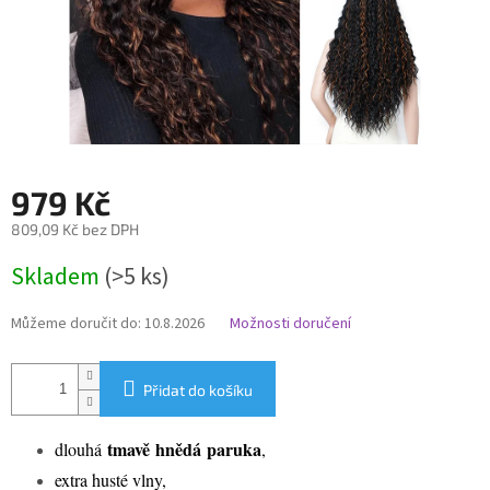
979 Kč
809,09 Kč bez DPH
Měrná
Skladem
(>5 ks)
cena:
Můžeme doručit do:
10.8.2026
Možnosti doručení
Přidat do košíku
tmavě
hnědá
paruka
dlouhá
,
extra husté vlny,