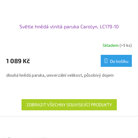
Světle hnědá vlnitá paruka Carolyn, LC179-10
Skladem
(>5 ks)
1 089 Kč
Do košíku
dlouhá hnědá paruka, univerzální velikost, působivý dojem
ZOBRAZIT VŠECHNY SOUVISEJÍCÍ PRODUKTY
Z
á
p