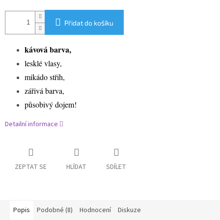
Přidat do košíku
kávová barva,
lesklé vlasy,
mikádo střih,
zářivá barva,
působivý dojem!
Detailní informace
ZEPTAT SE
HLÍDAT
SDÍLET
Popis
Podobné (8)
Hodnocení
Diskuze