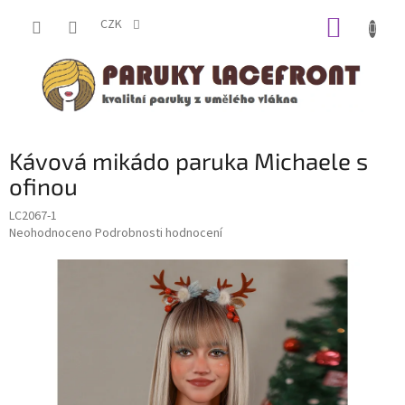
Přejít
NÁKUP
na
CZK
obsah
KOŠÍK
Kávová mikádo paruka Michaele s
ofinou
LC2067-1
Průměrné
Neohodnoceno
Podrobnosti hodnocení
hodnocení
produktu
je
0,0
z
5
hvězdiček.