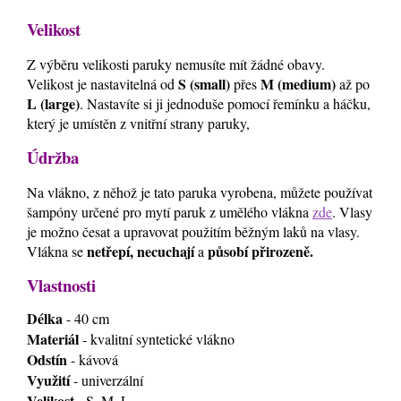
Velikost
Z výběru velikosti paruky nemusíte mít žádné obavy.
S (small)
M (medium)
Velikost je nastavitelná od
přes
až po
L (large)
. Nastavíte si ji jednoduše pomocí řemínku a háčku,
který je umístěn z vnitřní strany paruky,
Údržba
Na vlákno, z něhož je tato paruka vyrobena, můžete používat
šampóny určené pro mytí paruk z umělého vlákna
zde
. Vlasy
je možno česat a upravovat použitím běžným laků na vlasy.
netřepí, necuchají
působí přirozeně.
Vlákna se
a
Vlastnosti
Délka
- 40 cm
Materiál
- kvalitní syntetické vlákno
Odstín
- kávová
Využití
- univerzální
Velikost
- S, M, L