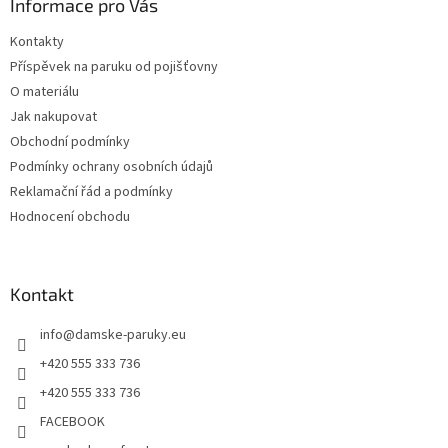
a
Informace pro Vás
t
Kontakty
í
Příspěvek na paruku od pojišťovny
O materiálu
Jak nakupovat
Obchodní podmínky
Podmínky ochrany osobních údajů
Reklamační řád a podmínky
Hodnocení obchodu
Kontakt
info
@
damske-paruky.eu
+420 555 333 736
+420 555 333 736
FACEBOOK