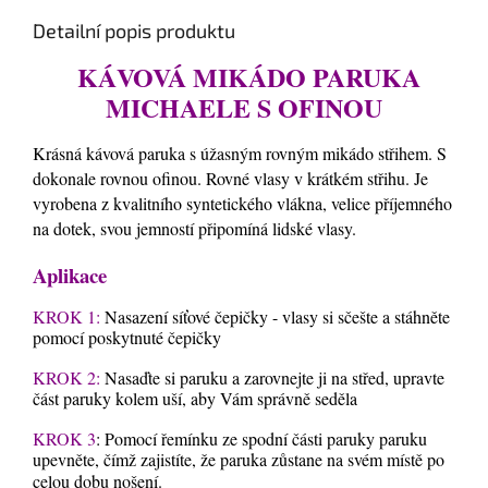
Detailní popis produktu
KÁVOVÁ MIKÁDO PARUKA
MICHAELE S OFINOU
Krásná kávová paruka s úžasným rovným mikádo střihem. S
dokonale rovnou ofinou. Rovné vlasy v krátkém střihu. Je
vyrobena z kvalitního syntetického vlákna, velice příjemného
na dotek, svou jemností připomíná lidské vlasy.
Aplikace
KROK 1:
Nasazení síťové čepičky - vlasy si sčešte a stáhněte
pomocí poskytnuté čepičky
KROK 2:
Nasaďte si paruku a zarovnejte ji na střed, upravte
část paruky kolem uší, aby Vám správně seděla
KROK 3
: Pomocí řemínku ze spodní části paruky paruku
upevněte, čímž zajistíte, že paruka zůstane na svém místě po
celou dobu nošení.