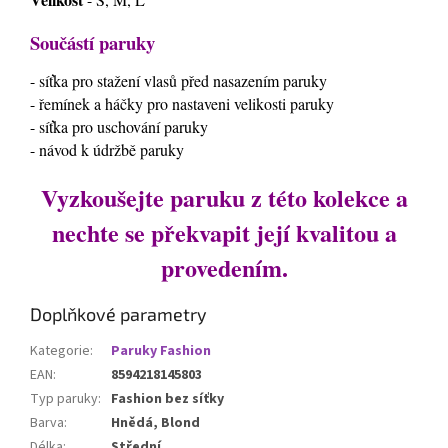
Součástí paruky
- síťka pro stažení vlasů před nasazením paruky
- řemínek a háčky pro nastaveni velikosti paruky
- síťka pro uschování paruky
- návod k údržbě paruky
Vyzkoušejte paruku z této kolekce a
nechte se překvapit její kvalitou a
provedením.
Doplňkové parametry
Kategorie
:
Paruky Fashion
EAN
:
8594218145803
Typ paruky
:
Fashion bez síťky
Barva
:
Hnědá, Blond
Délka
:
Střední