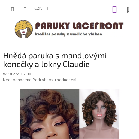
Přejít
NÁKUP
na
CZK
obsah
KOŠÍK
Hnědá paruka s mandlovými
konečky a lokny Claudie
WL9127A-T2-30
Průměrné
Neohodnoceno
Podrobnosti hodnocení
hodnocení
produktu
je
0,0
z
5
hvězdiček.