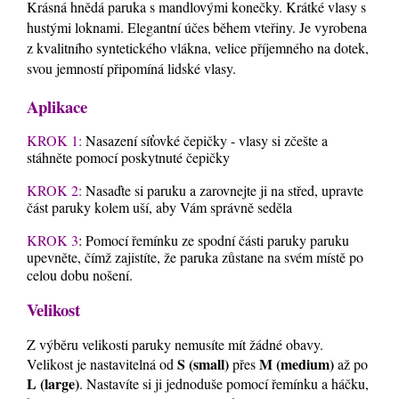
Krásná hnědá paruka s mandlovými konečky. Krátké vlasy s
hustými loknami. Elegantní účes během vteřiny. Je vyrobena
z kvalitního syntetického vlákna, velice příjemného na dotek,
svou jemností připomíná lidské vlasy.
Aplikace
KROK 1:
Nasazení síťovké čepičky - vlasy si zčešte a
stáhněte pomocí poskytnuté čepičky
KROK 2:
Nasaďte si paruku a zarovnejte ji na střed, upravte
část paruky kolem uší, aby Vám správně seděla
KROK 3
: Pomocí řemínku ze spodní části paruky paruku
upevněte, čímž zajistíte, že paruka zůstane na svém místě po
celou dobu nošení.
Velikost
Z výběru velikosti paruky nemusíte mít žádné obavy.
S (small)
M (medium)
Velikost je nastavitelná od
přes
až po
L (large)
. Nastavíte si ji jednoduše pomocí řemínku a háčku,