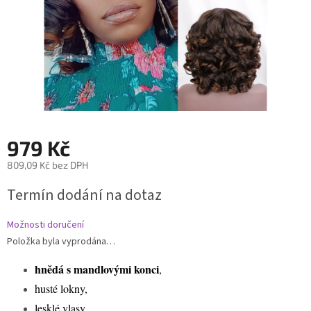
979 Kč
809,09 Kč bez DPH
Měrná
Termín dodání na dotaz
cena:
Možnosti doručení
Položka byla vyprodána…
hnědá s mandlovými konci
,
husté lokny,
lesklé vlasy,