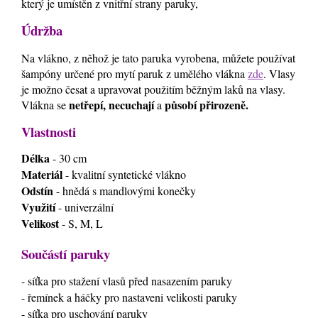
který je umístěn z vnitřní strany paruky,
Údržba
Na vlákno, z něhož je tato paruka vyrobena, můžete používat
šampóny určené pro mytí paruk z umělého vlákna
zde
. Vlasy
je možno česat a upravovat použitím běžným laků na vlasy.
netřepí, necuchají
působí přirozeně.
Vlákna se
a
Vlastnosti
Délka
- 30 cm
Materiál
- kvalitní syntetické vlákno
Odstín
- hnědá s mandlovými konečky
Využití
- univerzální
Velikost
- S, M, L
Součástí paruky
- síťka pro stažení vlasů před nasazením paruky
- řemínek a háčky pro nastaveni velikosti paruky
- síťka pro uschování paruky