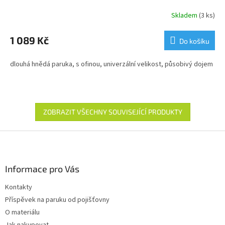
Skladem
(3 ks)
1 089 Kč
Do košíku
dlouhá hnědá paruka, s ofinou, univerzální velikost, působivý dojem
ZOBRAZIT VŠECHNY SOUVISEJÍCÍ PRODUKTY
Z
á
p
a
Informace pro Vás
t
Kontakty
í
Příspěvek na paruku od pojišťovny
O materiálu
Jak nakupovat