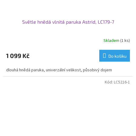
Světle hnědá vlnitá paruka Astrid, LC179-7
Skladem
(1 ks)
1 099 Kč
Do košíku
dlouhá hnědá paruka, univerzální velikost, působivý dojem
Kód:
LC5216-1