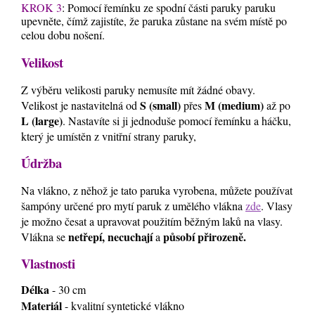
KROK 3
: Pomocí řemínku ze spodní části paruky paruku
upevněte, čímž zajistíte, že paruka zůstane na svém místě po
celou dobu nošení.
Velikost
Z výběru velikosti paruky nemusíte mít žádné obavy.
S (small)
M (medium)
Velikost je nastavitelná od
přes
až po
L (large)
. Nastavíte si ji jednoduše pomocí řemínku a háčku,
který je umístěn z vnitřní strany paruky,
Údržba
Na vlákno, z něhož je tato paruka vyrobena, můžete používat
šampóny určené pro mytí paruk z umělého vlákna
zde
. Vlasy
je možno česat a upravovat použitím běžným laků na vlasy.
netřepí, necuchají
působí přirozeně.
Vlákna se
a
Vlastnosti
Délka
- 30 cm
Materiál
- kvalitní syntetické vlákno