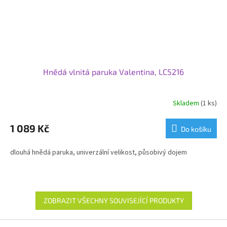
Hnědá vlnitá paruka Valentina, LC5216
Skladem
(1 ks)
1 089 Kč
Do košíku
dlouhá hnědá paruka, univerzální velikost, působivý dojem
ZOBRAZIT VŠECHNY SOUVISEJÍCÍ PRODUKTY
Z