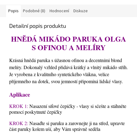
Popis
Podobné (8)
Hodnocení
Diskuze
Detailní popis produktu
HNĚDÁ MIKÁDO PARUKA OLGA
S OFINOU A MELÍRY
Krásná hnědá paruka s úžasnou ofinou a decentními blond
melíry. Dokonalý vzhled přidává krátký a vlnitý mikádo střih.
Je vyrobena z kvalitního syntetického vlákna, velice
příjemného na dotek, svou jemností připomíná lidské vlasy.
Aplikace
KROK 1:
Nasazení síťové čepičky - vlasy si sčešte a stáhněte
pomocí poskytnuté čepičky
KROK 2:
Nasaďte si paruku a zarovnejte ji na střed, upravte
část paruky kolem uší, aby Vám správně seděla