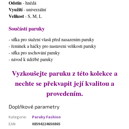
Odstín
- hnědá
Využití
- univerzální
Velikost
- S, M, L
Součástí paruky
- síťka pro stažení vlasů před nasazením paruky
- řemínek a háčky pro nastaveni velikosti paruky
- síťka pro uschování paruky
- návod k údržbě paruky
Vyzkoušejte paruku z této kolekce a
nechte se překvapit její kvalitou a
provedením.
Doplňkové parametry
Kategorie
:
Paruky Fashion
EAN
:
08594224650865