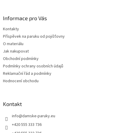
á
p
a
Informace pro Vás
t
Kontakty
í
Příspěvek na paruku od pojišťovny
O materiálu
Jak nakupovat
Obchodní podmínky
Podmínky ochrany osobních údajů
Reklamační řád a podmínky
Hodnocení obchodu
Kontakt
info
@
damske-paruky.eu
+420 555 333 736