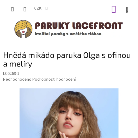
Přejít
NÁKUP
na
CZK
obsah
KOŠÍK
Hnědá mikádo paruka Olga s ofinou
a melíry
LC6269-1
Průměrné
Neohodnoceno
Podrobnosti hodnocení
hodnocení
produktu
je
0,0
z
5
hvězdiček.