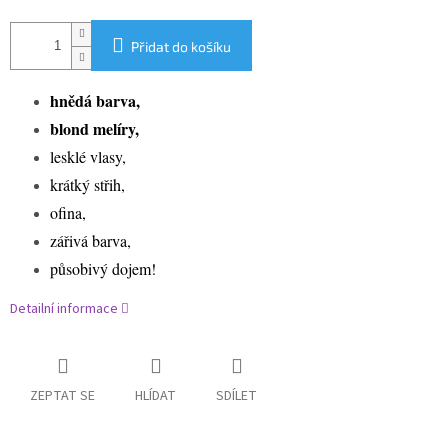
Přidat do košíku
hnědá barva,
blond melíry,
lesklé vlasy,
krátký střih,
ofina,
zářivá barva,
působivý dojem!
Detailní informace
ZEPTAT SE
HLÍDAT
SDÍLET