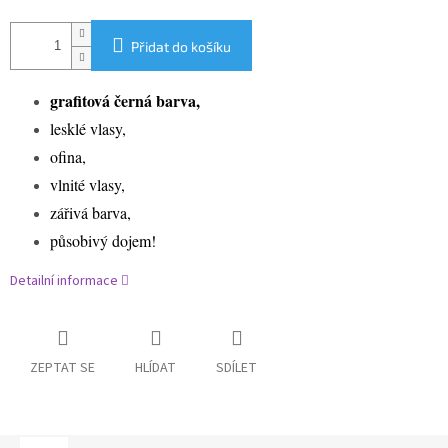
Přidat do košíku
grafitová černá barva,
lesklé vlasy,
ofina,
vlnité vlasy,
zářivá barva,
působivý dojem!
Detailní informace
ZEPTAT SE
HLÍDAT
SDÍLET