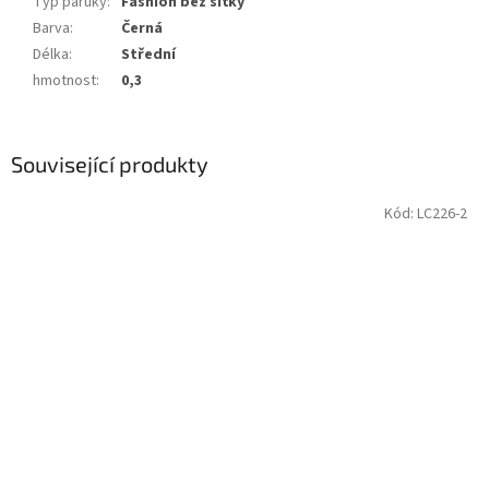
Typ paruky
:
Fashion bez síťky
Barva
:
Černá
Délka
:
Střední
hmotnost
:
0,3
Související produkty
Kód:
LC226-2