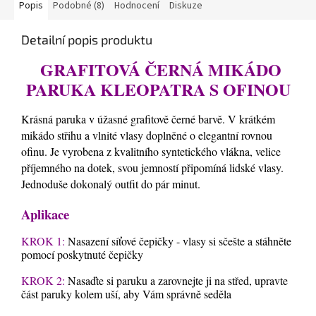
Popis
Podobné (8)
Hodnocení
Diskuze
Detailní popis produktu
GRAFITOVÁ ČERNÁ MIKÁDO
PARUKA KLEOPATRA S OFINOU
Krásná paruka v úžasné grafitově černé barvě. V krátkém
mikádo střihu a vlnité vlasy doplněné o elegantní rovnou
ofinu. Je vyrobena z kvalitního syntetického vlákna, velice
příjemného na dotek, svou jemností připomíná lidské vlasy.
Jednoduše dokonalý outfit do pár minut.
Aplikace
KROK 1:
Nasazení síťové čepičky - vlasy si sčešte a stáhněte
pomocí poskytnuté čepičky
KROK 2:
Nasaďte si paruku a zarovnejte ji na střed, upravte
část paruky kolem uší, aby Vám správně seděla