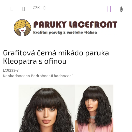
Přejít
NÁKUP
na
CZK
obsah
KOŠÍK
Grafitová černá mikádo paruka
Kleopatra s ofinou
LC8233-7
Průměrné
Neohodnoceno
Podrobnosti hodnocení
hodnocení
produktu
je
0,0
z
5
hvězdiček.