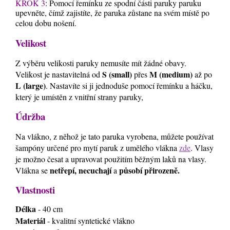
KROK 3
: Pomocí řemínku ze spodní části paruky paruku
upevněte, čímž zajistíte, že paruka zůstane na svém místě po
celou dobu nošení.
Velikost
Z výběru velikosti paruky nemusíte mít žádné obavy.
S (small)
M (medium)
Velikost je nastavitelná od
přes
až po
L (large)
. Nastavíte si ji jednoduše pomocí řemínku a háčku,
který je umístěn z vnitřní strany paruky,
Údržba
Na vlákno, z něhož je tato paruka vyrobena, můžete používat
šampóny určené pro mytí paruk z umělého vlákna
zde
. Vlasy
je možno česat a upravovat použitím běžným laků na vlasy.
netřepí, necuchají
působí přirozeně.
Vlákna se
a
Vlastnosti
Délka
- 40 cm
Materiál
- kvalitní syntetické vlákno