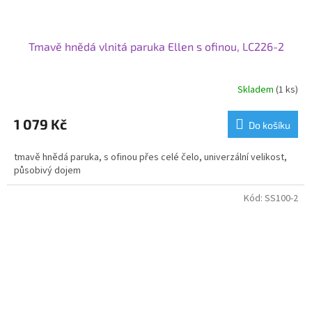
Tmavě hnědá vlnitá paruka Ellen s ofinou, LC226-2
Skladem
(1 ks)
1 079 Kč
Do košíku
tmavě hnědá paruka, s ofinou přes celé čelo, univerzální velikost,
působivý dojem
Kód:
SS100-2