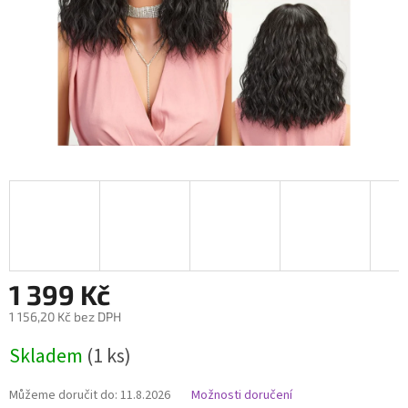
1 399 Kč
1 156,20 Kč bez DPH
Měrná
Skladem
(1 ks)
cena:
Můžeme doručit do:
11.8.2026
Možnosti doručení