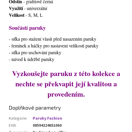
Odstín
- grafitově černá
Využití
- univerzální
Velikost
- S, M, L
Součástí paruky
- síťka pro stažení vlasů před nasazením paruky
- řemínek a háčky pro nastaveni velikosti paruky
- síťka pro uschování paruky
- návod k údržbě paruky
Vyzkoušejte paruku z této kolekce a
nechte se překvapit její kvalitou a
provedením.
Doplňkové parametry
Kategorie
:
Paruky Fashion
EAN
:
08594224651060