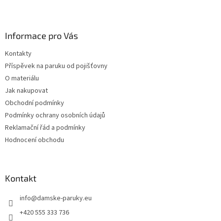
Z
á
p
a
Informace pro Vás
t
Kontakty
í
Příspěvek na paruku od pojišťovny
O materiálu
Jak nakupovat
Obchodní podmínky
Podmínky ochrany osobních údajů
Reklamační řád a podmínky
Hodnocení obchodu
Kontakt
info
@
damske-paruky.eu
+420 555 333 736